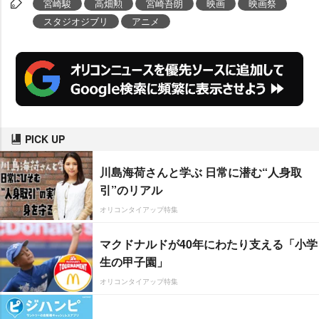
宮崎駿
高畑勲
宮崎吾朗
映画
映画祭
スタジオジブリ
アニメ
PICK UP
川島海荷さんと学ぶ 日常に潜む“人身取
引”のリアル
オリコンタイアップ特集
マクドナルドが40年にわたり支える「小学
生の甲子園」
オリコンタイアップ特集