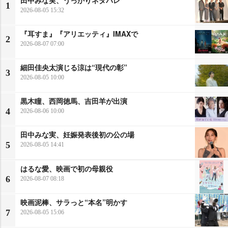
1
2026-08-05 15:32
『耳すま』『アリエッティ』IMAXで
2
2026-08-07 07:00
細田佳央太演じる涼は“現代の彰”
3
2026-08-05 10:00
黒木瞳、西岡徳馬、吉田羊が出演
4
2026-08-06 10:00
田中みな実、妊娠発表後初の公の場
5
2026-08-05 14:41
はるな愛、映画で初の母親役
6
2026-08-07 08:18
映画泥棒、サラっと“本名”明かす
7
2026-08-05 15:06