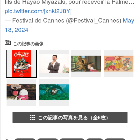
fils de Hayao Miyazaki, pour recevoir la Palme…
pic.twitter.com/jxnki2J8Yj
— Festival de Cannes (@Festival_Cannes)
May
18, 2024
この記事の画像
この記事の写真を見る（全6枚）