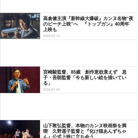
高倉健主演『新幹線大爆破』カンヌ名物“夜
のビーチ上映”へ 『トップガン』40周年
上映も
2026-05-12
宮崎駿監督、85歳 創作意欲衰えず 息
子・吾朗監督「今も新しい絵を描いてい
る」
2026-07-08
山下敦弘監督、本物のカンヌ映画祭を満
喫 久野遥子監督と『化け猫あんずちゃ
ん』公式上映に立ち会う