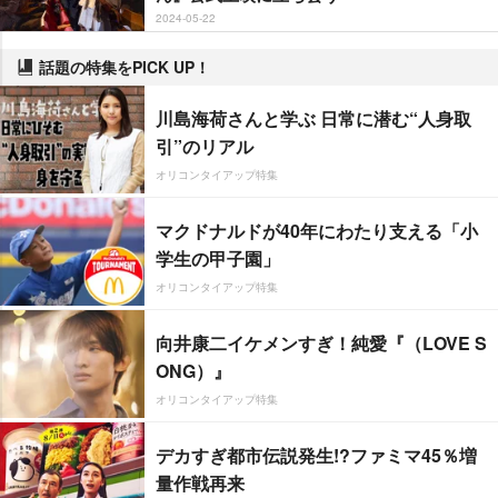
2024-05-22
話題の特集をPICK UP！
川島海荷さんと学ぶ 日常に潜む“人身取
引”のリアル
オリコンタイアップ特集
マクドナルドが40年にわたり支える「小
学生の甲子園」
オリコンタイアップ特集
向井康二イケメンすぎ！純愛『（LOVE S
ONG）』
オリコンタイアップ特集
デカすぎ都市伝説発生!?ファミマ45％増
量作戦再来