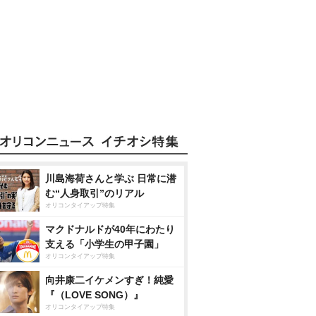
川島海荷さんと学ぶ 日常に潜
む“人身取引”のリアル
オリコンタイアップ特集
マクドナルドが40年にわたり
支える「小学生の甲子園」
オリコンタイアップ特集
向井康二イケメンすぎ！純愛
『（LOVE SONG）』
オリコンタイアップ特集