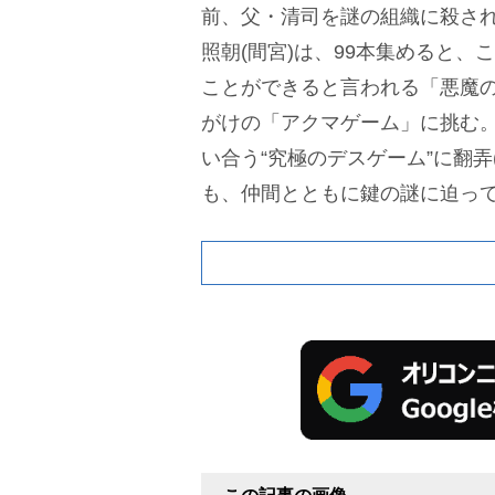
前、父・清司を謎の組織に殺さ
照朝(間宮)は、99本集めると、
ことができると言われる「悪魔
がけの「アクマゲーム」に挑む
い合う“究極のデスゲーム”に翻弄
も、仲間とともに鍵の謎に迫っ
送)で照朝は、眞鍋悠季(
古川琴音
けを借り、元医師であり「グン
手洋一(
桐山漣
)に勝利した。