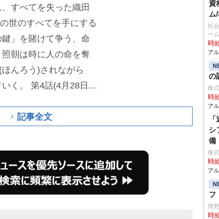
資
れ、すべてを失った織田
ム
この世のすべてを手にする
社会
ー
の鍵」を賭けて争う、命
時給
アル
。照朝は時に人の命を奪
N
(ほんろう)されながら
の
ていく。
第4話(4月28日放
株式
時給
)と上杉潜夜(
竜星涼
)の助
アル
記事全文
グニル」メンバーの長久
「
シ
備
株式
時給
アル
N
フ
簡
時給