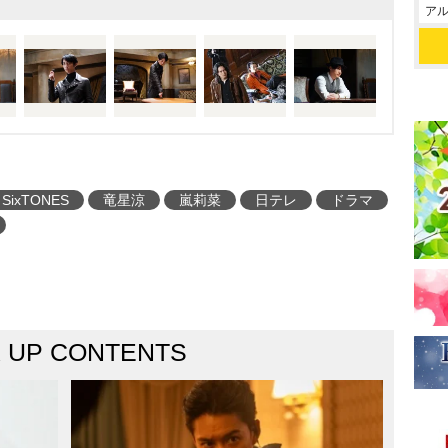
アル
SixTONES
竜星涼
嵐莉菜
日テレ
ドラマ
K UP CONTENTS