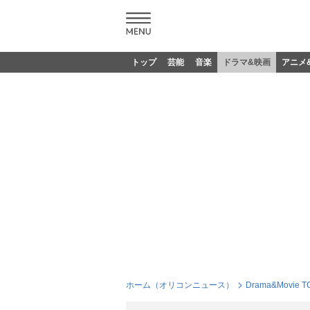
トップ
芸能
音楽
ドラマ&映画
アニメ
ホーム（オリコンニュース）
Drama&Movie T