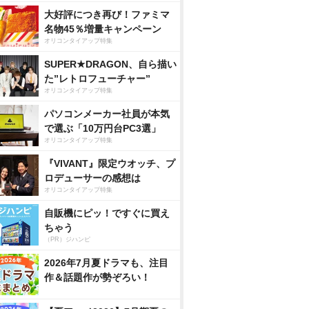
大好評につき再び！ファミマ
名物45％増量キャンペーン
オリコンタイアップ特集
SUPER★DRAGON、自ら描い
た”レトロフューチャー”
オリコンタイアップ特集
パソコンメーカー社員が本気
で選ぶ「10万円台PC3選」
オリコンタイアップ特集
『VIVANT』限定ウオッチ、プ
ロデューサーの感想は
オリコンタイアップ特集
自販機にピッ！ですぐに買え
ちゃう
（PR）ジハンピ
2026年7月夏ドラマも、注目
作＆話題作が勢ぞろい！