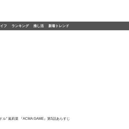
イフ
ランキング
推し活
新着トレンド
” 嵐莉菜 『ACMA:GAME』第5話あらすじ