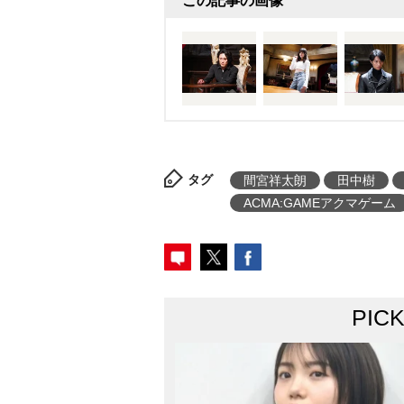
この記事の画像
タグ
間宮祥太朗
田中樹
ACMA:GAMEアクマゲーム
PIC