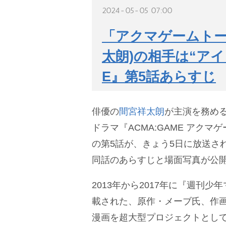
2024-05-05 07:00
「アクマゲームトー
太朗)の相手は“アイド
E』第5話あらすじ
俳優の
間宮祥太朗
が主演を務め
ドラマ『ACMA:GAME アクマゲー
の第5話が、きょう5日に放送さ
同話のあらすじと場面写真が公
2013年から2017年に『週刊少
載された、原作・メーブ氏、作
漫画を超大型プロジェクトとして