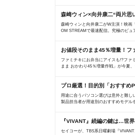
森崎ウィン×向井康二“両片思
森崎ウィンと向井康二がW主演！映画『（L
OM STREAMで最速配信。究極のピュ
お値段そのまま45％増量！フ
ファミチキにお弁当にアイスも!?ファ
まま おかわり45％増量作戦」が今夏
プロ厳選！目的別「おすすめP
用途に合うパソコン選びは意外と難し
製品担当者が用途別のおすすめモデル
『VIVANT』続編の鍵は…世
セイコーが、TBS系日曜劇場『VIVA