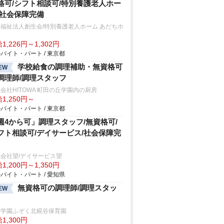
格可/シフト相談可/特別養護老人ホー
/社会保障完備
福祉法人創生会/特別養護老人ホーム あだちホ
ム
1,226円～1,302円
バイト・パート / 東京都
学校給食の調理補助・無資格可
EW
調理師/調理スタッフ
会社HITOWA 町田の丘学園内の厨房
1,250円～
バイト・パート / 東京都
週4から可」調理スタッフ/無資格可/
フト相談可/デイサービス/社会保障完
会社望/デイサービス望
1,200円～1,350円
バイト・パート / 愛知県
無資格可の調理師/調理スタッ
EW
野学園ふぞく北糀谷保育園
1,300円