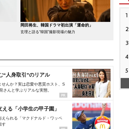
1
岡田将生、韓国ドラマ初出演「運命的」
2
玄理と語る“韓国”撮影現場の魅力
3
4
5
む“人身取引”のリアル
ませんか？実は恋愛や悪質ホスト、S
海荷さんと学ぶリアルな実態。
支える「小学生の甲子園」
与えられる「マクドナルド・ワッペ
指す