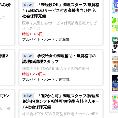
のみ/介
「未経験OK」調理スタッフ/無資格
NEW
可/日勤のみ/サービス付き高齢者向け住宅/
社会保障完備
人ホー
医療法人重仁会/サービス付高齢者住宅アリビ
オもみじ台
時給1,075円
アルバイト・パート / 北海道
調理ス
学校給食の調理補助・無資格可の
NEW
調理師/調理スタッフ
ち
株式会社HITOWA 町田の丘学園内の厨房
時給1,250円～
アルバイト・パート / 東京都
可/シ
「週2から可」調理スタッフ/調理師
NEW
免許必須/シフト相談可/住宅型有料老人ホー
ム/社会保障完備
ンサ千種
株式会社TRUSTA/住宅型有料老人ホーム NEX