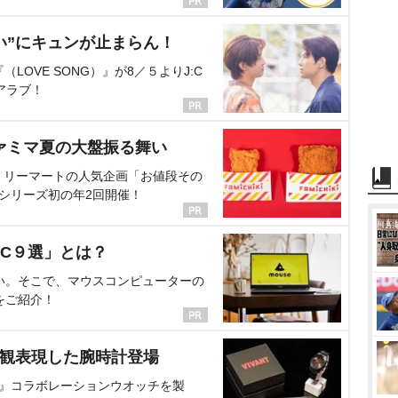
い”にキュンが止まらん！
OVE SONG）』が8／５よりJ:C
アラブ！
ァミマ夏の大盤振る舞い
ミリーマートの人気企画「お値段その
、シリーズ初の年2回開催！
C９選」とは？
い。そこで、マウスコンピューターの
をご紹介！
界観表現した腕時計登場
NT』コラボレーションウオッチを製