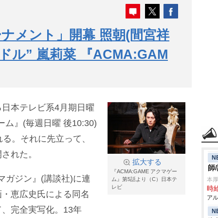
ナメント」開幕 照朝(間宮祥
ル” 嵐莉菜 『ACMA:GAM
る日本テレビ系4月期日曜
ム』(毎週日曜 後10:30)
れる。それに先立って、
開された。
N
拡大する
師
『ACMA:GAME アクマゲー
年マガジン』(講談社)に連
ム』第5話より（C）日本テ
本
レビ
時給
画・恵広史氏による同名
アル
、完全実写化。13年
N