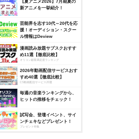
【夏アニメ2026】7月期夏の
新アニメを一挙紹介！
芸能界を志す10代～20代を応
援！オーディション・スクー
ル情報はDeview
漫画読み放題サブスクおすす
め11選【徹底比較】
オリコン顧客満足度ランキング
2026年動画配信サービスおす
すめ40選【徹底比較】
CS動画配信サービス20選
毎週の音楽ランキングから、
ヒットの推移をチェック！
試写会、登壇イベント、サイ
ンチェキなどプレゼント！
プレゼント特集