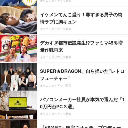
オリコンタイアップ特集
イケメンてんこ盛り！尊すぎる男子の純
情ラブに胸キュン
オリコンタイアップ特集
デカすぎ都市伝説発生!?ファミマ45％増
量作戦再来
オリコンタイアップ特集
SUPER★DRAGON、自ら描いた”レトロ
フューチャー”
オリコンタイアップ特集
パソコンメーカー社員が本気で選んだ「1
0万円台PC３選」
オリコンタイアップ特集
『VIVANT』限定ウオッチ、プロデュー