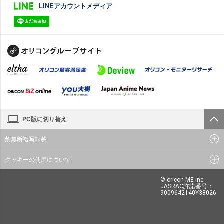
LINEアカウントメディア
PC版に切り替え
禁無断複写転載
クッキーの使用について
© oricon ME inc.
JASRAC許諾番号：
9009642140Y38026