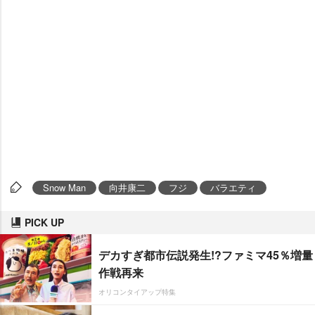
Snow Man
向井康二
フジ
バラエティ
PICK UP
デカすぎ都市伝説発生!?ファミマ45％増量
作戦再来
オリコンタイアップ特集