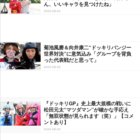
ん、いいキャラを見つけたね」
2025-08-24
菊池風磨＆向井康二“ドッキリバンジー
世界対決”に意気込み「グループを背負
った代表戦だと思って」
2022-08-25
『ドッキリGP』史上最大規模の戦いに
松田元太“マツダマン”が確かな手応え
「無双状態が見られます（笑）」【コメ
ントあり】
2024-08-30