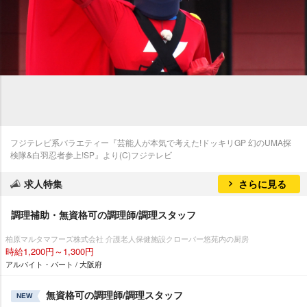
フジテレビ系バラエティー『芸能人が本気で考えた!ドッキリGP 幻のUMA探
検隊&白羽忍者参上!SP』より(C)フジテレビ
求人特集
さらに見る
調理補助・無資格可の調理師/調理スタッフ
柏原マルタマフーズ株式会社 介護老人保健施設クローバー悠苑内の厨房
時給1,200円～1,300円
アルバイト・パート / 大阪府
無資格可の調理師/調理スタッフ
NEW