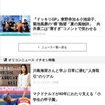
『ドッキリGP』東野幸治＆小池栄子、
菊池風磨の“裸”熱望「夏の風物詩」 向
井康二は“薄すぎ”コメントで笑わせる
2023-08-26
ニュース一覧へ戻る
オリコンニュース イチオシ特集
川島海荷さんと学ぶ 日常に潜む“人身取
引”のリアル
オリコンタイアップ特集
マクドナルドが40年にわたり支える「小
学生の甲子園」