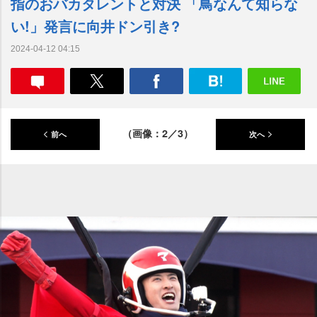
指のおバカタレントと対決 「鳥なんて知らな
い!」発言に向井ドン引き?
2024-04-12 04:15
（画像：2／3）
前へ
次へ