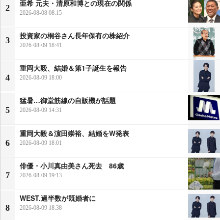
亜希 元夫・清原和博との現在の関係
2
2026-08-08 08:15
投資家の桐谷さん長年保有の株紹介
3
2026-08-09 18:41
重岡大毅、結婚＆第1子誕生を報告
4
2026-08-09 18:00
猛暑…御堂筋線の自販機が話題
5
2026-08-09 14:31
重岡大毅＆濵田崇裕、結婚をW発表
6
2026-08-09 18:01
俳優・小川真由美さん死去 86歳
7
2026-08-09 19:13
WEST.過半数が既婚者に
8
2026-08-09 18:38