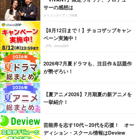
サーの感想は
オリコンタイアップ特集
【8月12日まで！】チョコザップキャン
ペーン実施中！
（PR）chocoZAP
2026年7月夏ドラマも、注目作＆話題作
が勢ぞろい！
【夏アニメ2026】7月期夏の新アニメを
一挙紹介！
芸能界を志す10代～20代を応援！ オー
ディション・スクール情報はDeview