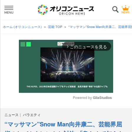
ホーム (オリコンニュース)
芸能 TOP
“マッサマン”Snow Man向井康二、芸能
このニュースを見る
arrow_forward_ios
Powered by 
GliaStudios
M
ニュース
バラエティ
u
t
“マッサマン”Snow Man向井康二、芸能界屈
e