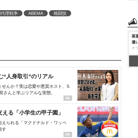
闘代理戦争
ABEMA
格闘技
茶
違
オ
む“人身取引”のリアル
ませんか？実は恋愛や悪質ホスト、S
海荷さんと学ぶリアルな実態。
支える「小学生の甲子園」
与えられる「マクドナルド・ワッペ
指す