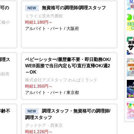
可の
無資格可の調理師/調理スタッフ
NEW
ミライエ茨木弐番館
三輪小
時給1,180円～
アルバイト・パート / 大阪府
調理ス
ベビーシッター/履歴書不要・即日勤務OK/
WEB面接で当日内定も可/直行直帰OK/週2
～OK
の厨房
株式会社アズスタッフ わんぱくランド
時給1,350円～
アルバイト・パート / 東京都
年齢不
調理スタッフ・無資格可の調理師/
NEW
調理スタッフ
グッドケア・西東京
時給1,226円～