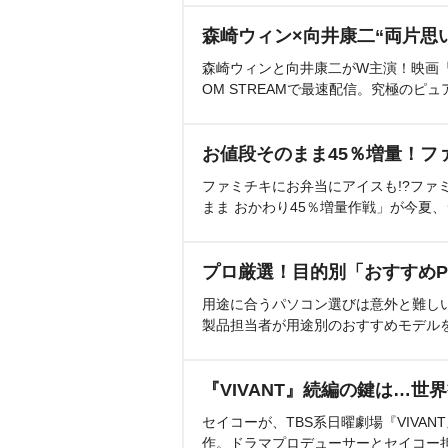
森崎ウィン×向井康二“両片思
森崎ウィンと向井康二がW主演！映画『（L
OM STREAMで最速配信。究極のピュ
お値段そのまま45％増量！フ
ファミチキにお弁当にアイスも!?ファ
まま おかわり45％増量作戦」が今夏
プロ厳選！目的別「おすすめP
用途に合うパソコン選びは意外と難し
製品担当者が用途別のおすすめモデル
『VIVANT』続編の鍵は…世
セイコーが、TBS系日曜劇場『VIVA
作。ドラマプロデューサーとセイコー