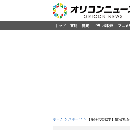
トップ
芸能
音楽
ドラマ&映画
アニメ
ホーム
スポーツ
【格闘代理戦争】皇治“監督