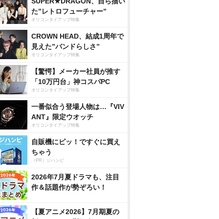
SUPER★DRAGON、自ら描い
た”レトロフューチャー”
オリコンタイアップ特集
CROWN HEAD、結成1周年で
見えた”バンドらしさ”
オリコンタイアップ特集
【驚愕】メーカー社員が推す
「10万円台」神コスパPC
オリコンタイアップ特集
一番似合う登場人物は…『VIV
ANT』限定ウオッチ
オリコンタイアップ特集
自販機にピッ！ですぐに買え
ちゃう
（PR）ジハンピ
2026年7月夏ドラマも、注目
作＆話題作が勢ぞろい！
【夏アニメ2026】7月期夏の