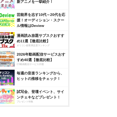
新アニメを一挙紹介！
芸能界を志す10代～20代を応
援！オーディション・スクー
ル情報はDeview
漫画読み放題サブスクおすす
め11選【徹底比較】
オリコン顧客満足度ランキング
2026年動画配信サービスおす
すめ40選【徹底比較】
CS動画配信サービス20選
毎週の音楽ランキングから、
ヒットの推移をチェック！
試写会、登壇イベント、サイ
ンチェキなどプレゼント！
プレゼント特集