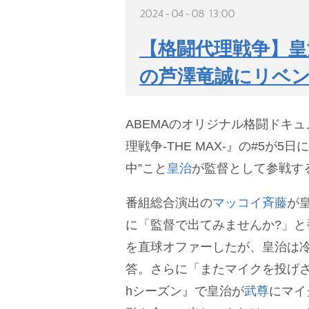
2024-04-08 13:00
【格闘代理戦争】皇
の芦澤竜誠にリベ
ABEMAのオリジナル格闘ドキ
理戦争-THE MAX-』の#5が5
中”こと
皇治
が監督として参戦す
番組総合演出の
マッコイ斉藤
が
に「監督で出てみませんか?」と
を直球オファーしたが、皇治は
答。さらに「またマイクを投げさ
hシーズン』で皇治が
武尊
にマイ