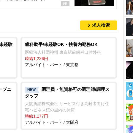
求人検索
/未経験
歯科助手/未経験OK・扶養内勤務OK
医療法人社団神州 東京駅前歯科口腔外科
時給1,226円
アルバイト・パート / 東京都
ープニ
調理員・無資格可の調理師/調理ス
NEW
タッフ
太閤折詰株式会社 サービス付き高齢者向け住
宅ハピネス桜の里内の厨房
時給1,177円
アルバイト・パート / 大阪府