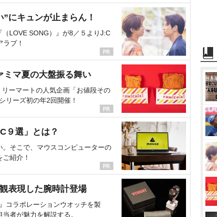
い”にキュンが止まらん！
OVE SONG）』が8／５よりJ:C
アラブ！
ァミマ夏の大盤振る舞い
ミリーマートの人気企画「お値段その
、シリーズ初の年2回開催！
C９選」とは？
い。そこで、マウスコンピューターの
をご紹介！
界観表現した腕時計登場
NT』コラボレーションウオッチを製
担当者が魅力を解説する。