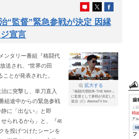
治“監督”緊急参戦が決定 因縁
ンジ宣言
ュメンタリー番組『格闘代
日に放送され、“世界の田
ることが発表された。
拡大する
皇治に突撃し、単刀直入
『格闘代理戦争-THE MAX-』
に監督として参戦が決定した
歯
番組途中からの緊急参戦
皇治（C）AbemaTV Inc.
上
冷静に「出ない」と即
時給
アル
せられるから」と、『4t
N
クを投げつけたシーンを
フ