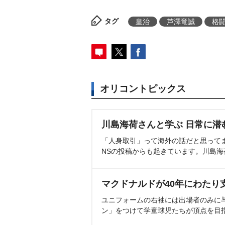
タグ
皇治
芦澤竜誠
格
オリコントピックス
川島海荷さんと学ぶ 日常に潜
「人身取引」って海外の話だと思って
NSの投稿からも起きています。川島
マクドナルドが40年にわたり
ユニフォームの右袖には出場者のみに
ン」をつけて学童球児たちが頂点を目