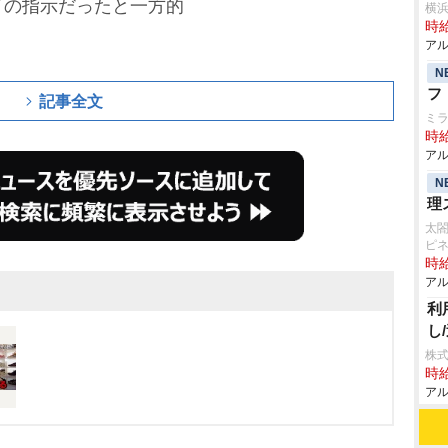
イの指示だったと一方的
横
時給
アル
N
フ
記事全文
ミ
時給
アル
N
理
太
ピ
時給
アル
利
し
株式
時給
アル