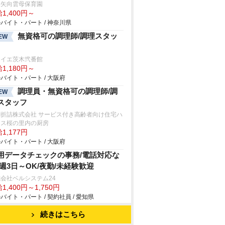
浜矢向雲母保育園
1,400円～
バイト・パート / 神奈川県
無資格可の調理師/調理スタッ
EW
ライエ茨木弐番館
1,180円～
バイト・パート / 大阪府
調理員・無資格可の調理師/調
EW
スタッフ
閤折詰株式会社 サービス付き高齢者向け住宅ハ
ネス桜の里内の厨房
1,177円
バイト・パート / 大阪府
用データチェックの事務/電話対応な
/週3日～OK/夜勤/未経験歓迎
会社ベルシステム24
1,400円～1,750円
バイト・パート / 契約社員 / 愛知県
続きはこちら