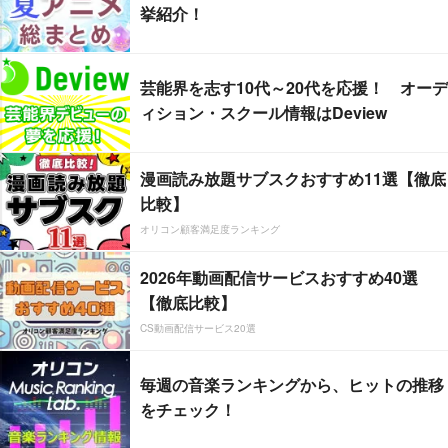
挙紹介！
芸能界を志す10代～20代を応援！ オーデ
ィション・スクール情報はDeview
漫画読み放題サブスクおすすめ11選【徹底
比較】
オリコン顧客満足度ランキング
2026年動画配信サービスおすすめ40選
【徹底比較】
CS動画配信サービス20選
毎週の音楽ランキングから、ヒットの推移
をチェック！