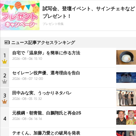
試写会、登壇イベント、サインチェキなど
プレゼント！
プレゼント特集
ニュース記事アクセスランキング
自宅で「温泉卵」を簡単に作る方法
1
2026-08-06 15:10
セイレーン役声優、選考理由を告白
2
2026-08-07 12:00
田中みな実、うっかりネタバレ
3
2026-08-05 15:32
元横綱・朝青龍、白鵬翔氏と再会2S
4
2026-08-06 16:16
テオくん、加藤乃愛との破局を発表