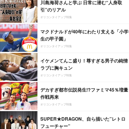
川島海荷さんと学ぶ 日常に潜む“人身取
引”のリアル
オリコンタイアップ特集
マクドナルドが40年にわたり支える「小学
生の甲子園」
オリコンタイアップ特集
イケメンてんこ盛り！尊すぎる男子の純情
ラブに胸キュン
オリコンタイアップ特集
デカすぎ都市伝説発生!?ファミマ45％増量
作戦再来
オリコンタイアップ特集
SUPER★DRAGON、自ら描いた”レトロ
フューチャー”