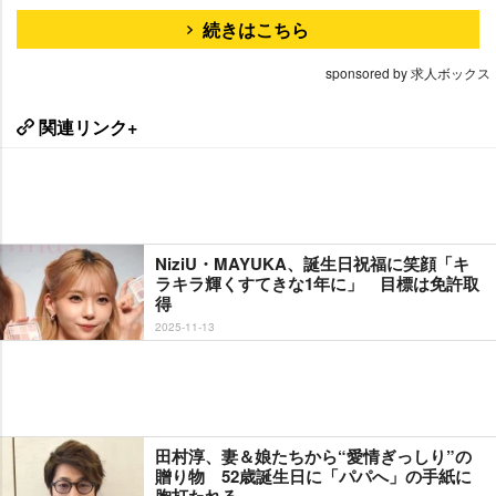
続きはこちら
sponsored by 求人ボックス
関連リンク+
NiziU・MAYUKA、誕生日祝福に笑顔「キ
ラキラ輝くすてきな1年に」 目標は免許取
得
2025-11-13
田村淳、妻＆娘たちから“愛情ぎっしり”の
贈り物 52歳誕生日に「パパへ」の手紙に
胸打たれる