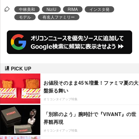
中林美和
NiziU
RIMA
インスタ発
モデル
有名人ファミリー
PICK UP
お値段そのまま45％増量！ファミマ夏の大
盤振る舞い
オリコンタイアップ特集
「別班のよう」腕時計で『VIVANT』の世
界観再現
オリコンタイアップ特集