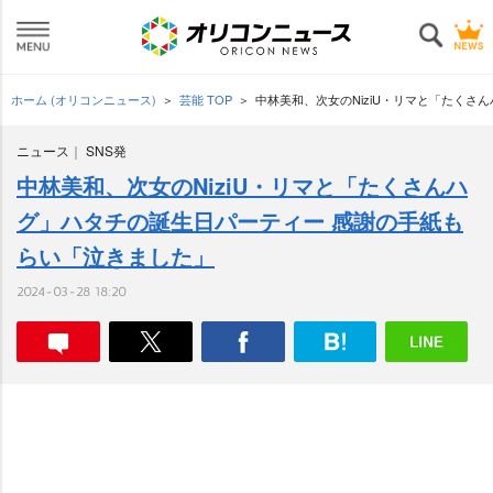
ホーム (オリコンニュース)
芸能 TOP
中林美和、次女のNiziU・リマと「たく
ニュース
SNS発
中林美和、次女のNiziU・リマと「たくさんハ
グ」ハタチの誕生日パーティー 感謝の手紙も
らい「泣きました」
2024-03-28 18:20