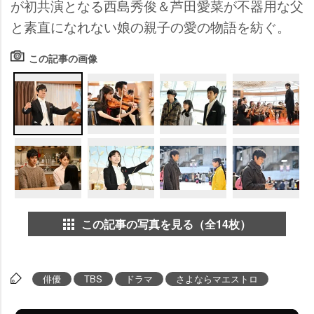
が初共演となる西島秀俊＆芦田愛菜が不器用な父
と素直になれない娘の親子の愛の物語を紡ぐ。
この記事の画像
この記事の写真を見る（全14枚）
俳優
TBS
ドラマ
さよならマエストロ