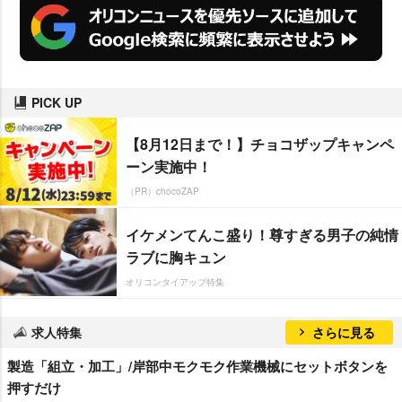
PICK UP
【8月12日まで！】チョコザップキャンペ
ーン実施中！
（PR）chocoZAP
イケメンてんこ盛り！尊すぎる男子の純情
ラブに胸キュン
オリコンタイアップ特集
求人特集
さらに見る
製造「組立・加工」/岸部中モクモク作業機械にセットボタンを
押すだけ