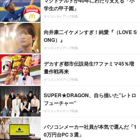
マクドナルドが40年にわたり支える「小
学生の甲子園」
オリコンタイアップ特集
向井康二イケメンすぎ！純愛『（LOVE S
ONG）』
オリコンタイアップ特集
デカすぎ都市伝説発生!?ファミマ45％増
量作戦再来
オリコンタイアップ特集
SUPER★DRAGON、自ら描いた”レトロ
フューチャー”
オリコンタイアップ特集
パソコンメーカー社員が本気で選んだ「1
0万円台PC３選」