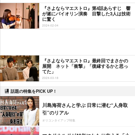
『さよならマエストロ』第4話あらすじ 響
が遂にバイオリン演奏 目撃した3人は技術
に驚く
2024-02-04
『さよならマエストロ』最終回でまさかの
展開 ネット「衝撃」「復縁するかと思っ
てた」
2024-03-18
話題の特集をPICK UP！
川島海荷さんと学ぶ 日常に潜む“人身取
引”のリアル
オリコンタイアップ特集