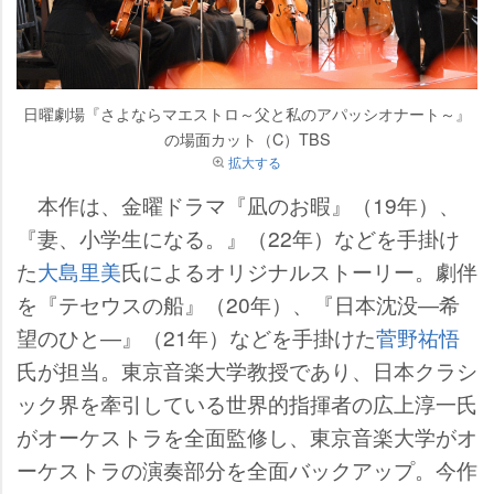
日曜劇場『さよならマエストロ～父と私のアパッシオナート～』
の場面カット（C）TBS
拡大する
本作は、金曜ドラマ『凪のお暇』（19年）、
『妻、小学生になる。』（22年）などを手掛け
た
大島里美
氏によるオリジナルストーリー。劇伴
を『テセウスの船』（20年）、『日本沈没―希
望のひと―』（21年）などを手掛けた
菅野祐悟
氏が担当。東京音楽大学教授であり、日本クラシ
ック界を牽引している世界的指揮者の広上淳一氏
がオーケストラを全面監修し、東京音楽大学がオ
ーケストラの演奏部分を全面バックアップ。今作