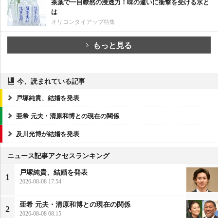
茶葉で一目瞭然の浸透力！味の違いに衝撃を受ける水と
は
オリコンタイアップ特集
もっと見る
今、読まれている記事
戸塚純貴、結婚を発表
亜希 元夫・清原和博との現在の関係
及川光博が結婚を発表
ニュース記事アクセスランキング
戸塚純貴、結婚を発表
1
2026-08-08 17:54
亜希 元夫・清原和博との現在の関係
2
2026-08-08 08:15