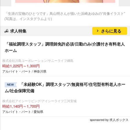
「生涯の宝物のひとつです」鳥山明さんが描いた浜崎あゆみの“肖像イラスト”
(写真は、インスタグラムより)
求人特集
さらに見る
「福祉調理スタッフ」調理師免許必須/日勤のみ/介護付き有料老人
ホーム
株式会社川島コーポレーション/サニーライフ綱島
時給1,225円～1,300円
アルバイト・パート / 神奈川県
「未経験OK」調理スタッフ/無資格可/住宅型有料老人ホー
NEW
ム/社会保障完備
株式会社アイシーリビング/アイシーライフ三河安城
時給1,140円～1,700円
アルバイト・パート / 愛知県
sponsored by 求人ボックス