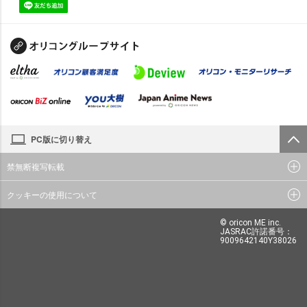
PC版に切り替え
禁無断複写転載
クッキーの使用について
© oricon ME inc.
JASRAC許諾番号：
9009642140Y38026