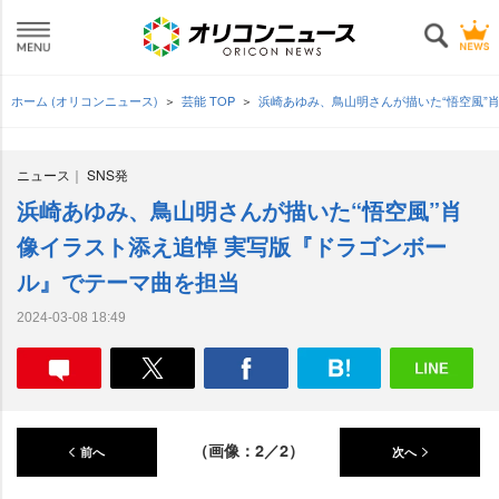
ホーム (オリコンニュース)
芸能 TOP
浜崎あゆみ、鳥山明さんが描いた“悟空風”
ニュース
SNS発
浜崎あゆみ、鳥山明さんが描いた“悟空風”肖
像イラスト添え追悼 実写版『ドラゴンボー
ル』でテーマ曲を担当
2024-03-08 18:49
（画像：2／2）
前へ
次へ