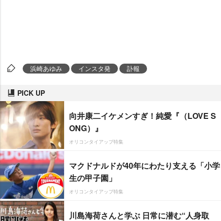
浜崎あゆみ
インスタ発
訃報
PICK UP
向井康二イケメンすぎ！純愛『（LOVE S
ONG）』
オリコンタイアップ特集
マクドナルドが40年にわたり支える「小学
生の甲子園」
オリコンタイアップ特集
川島海荷さんと学ぶ 日常に潜む“人身取