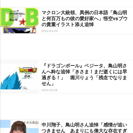
マクロン大統領、異例の日本語「鳥山明
と何百万もの彼の愛好家へ」悟空vsブウ
の貴重イラスト添え追悼
2024-03-09
『ドラゴンボール』ベジータ、鳥山明さ
んへ粋な追悼「きさま！まだ逝くには早
過ぎる！」 堀川りょう「残念でなりま
せん」
2024-03-08
中川翔子、鳥山明さん追悼「感情が追い
つきません あまりにも偉大な存在すぎ