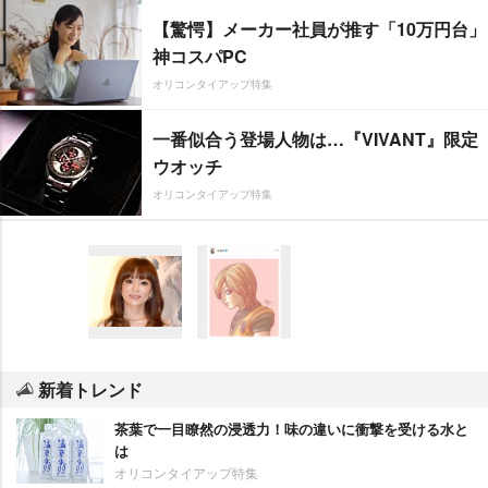
【驚愕】メーカー社員が推す「10万円台」
神コスパPC
オリコンタイアップ特集
一番似合う登場人物は…『VIVANT』限定
ウオッチ
オリコンタイアップ特集
新着トレンド
茶葉で一目瞭然の浸透力！味の違いに衝撃を受ける水と
は
オリコンタイアップ特集