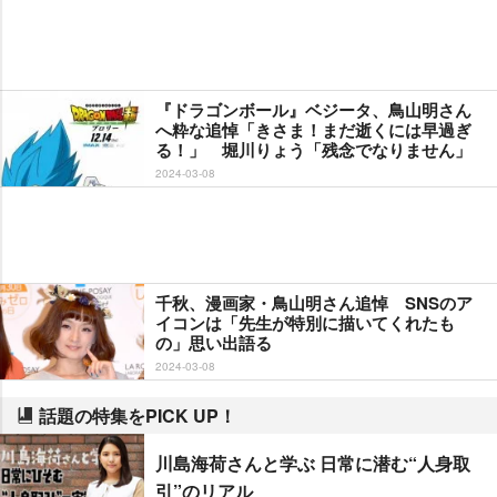
『ドラゴンボール』ベジータ、鳥山明さん
へ粋な追悼「きさま！まだ逝くには早過ぎ
る！」 堀川りょう「残念でなりません」
2024-03-08
千秋、漫画家・鳥山明さん追悼 SNSのア
イコンは「先生が特別に描いてくれたも
の」思い出語る
2024-03-08
話題の特集をPICK UP！
川島海荷さんと学ぶ 日常に潜む“人身取
引”のリアル