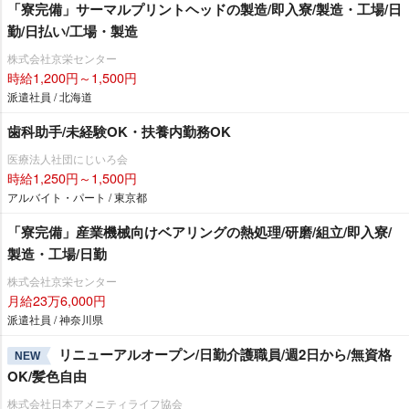
「寮完備」サーマルプリントヘッドの製造/即入寮/製造・工場/日
勤/日払い/工場・製造
株式会社京栄センター
時給1,200円～1,500円
派遣社員 / 北海道
歯科助手/未経験OK・扶養内勤務OK
医療法人社団にじいろ会
時給1,250円～1,500円
アルバイト・パート / 東京都
「寮完備」産業機械向けベアリングの熱処理/研磨/組立/即入寮/
製造・工場/日勤
株式会社京栄センター
月給23万6,000円
派遣社員 / 神奈川県
リニューアルオープン/日勤介護職員/週2日から/無資格
NEW
OK/髪色自由
株式会社日本アメニティライフ協会