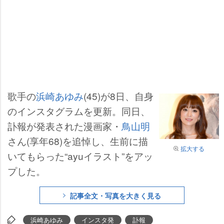
歌手の
浜崎あゆみ
(45)が8日、自身
のインスタグラムを更新。同日、
訃報が発表された漫画家・
鳥山明
さん(享年68)を追悼し、生前に描
拡大する
いてもらった“ayuイラスト”をアッ
プした。
記事全文・写真を大きく見る
浜崎あゆみ
インスタ発
訃報