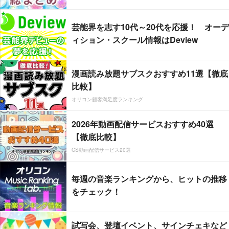
芸能界を志す10代～20代を応援！ オーデ
ィション・スクール情報はDeview
漫画読み放題サブスクおすすめ11選【徹底
比較】
オリコン顧客満足度ランキング
2026年動画配信サービスおすすめ40選
【徹底比較】
CS動画配信サービス20選
毎週の音楽ランキングから、ヒットの推移
をチェック！
試写会、登壇イベント、サインチェキなど