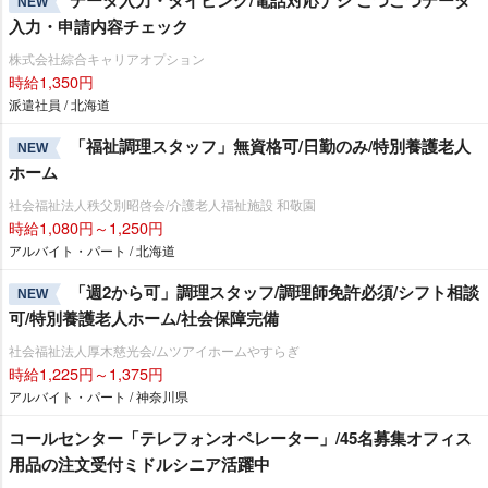
データ入力・タイピング/電話対応ナシ こつこつデータ
NEW
入力・申請内容チェック
株式会社綜合キャリアオプション
時給1,350円
派遣社員 / 北海道
「福祉調理スタッフ」無資格可/日勤のみ/特別養護老人
NEW
ホーム
社会福祉法人秩父別昭啓会/介護老人福祉施設 和敬園
時給1,080円～1,250円
アルバイト・パート / 北海道
「週2から可」調理スタッフ/調理師免許必須/シフト相談
NEW
可/特別養護老人ホーム/社会保障完備
社会福祉法人厚木慈光会/ムツアイホームやすらぎ
時給1,225円～1,375円
アルバイト・パート / 神奈川県
コールセンター「テレフォンオペレーター」/45名募集オフィス
用品の注文受付ミドルシニア活躍中