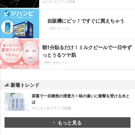
オリコンタイアップ特集
自販機にピッ！ですぐに買えちゃう
（PR）ジハンピ
朝1分貼るだけ！ミルクピールで一日中ず
っとうるツヤ肌
（PR）サボリーノ
新着トレンド
茶葉で一目瞭然の浸透力！味の違いに衝撃を受ける水と
は
オリコンタイアップ特集
もっと見る