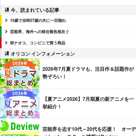
今、読まれている記事
15歳で当時27歳の夫に一目惚れ
芸能界、海外への移住報告相次ぐ
研ナオコ、コンビニで買う商品
オリコン インフォメーション
2026年7月夏ドラマも、注目作＆話題作が
勢ぞろい！
【夏アニメ2026】7月期夏の新アニメを一
挙紹介！
芸能界を志す10代～20代を応援！ オーデ