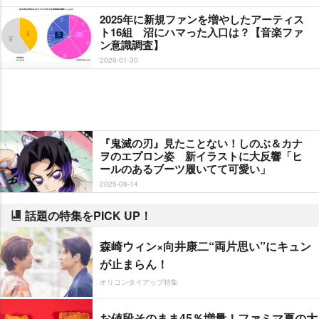
2025年に新規ファンを増やしたアーティス
ト16組 沼にハマった入口は？【音楽ファ
ン意識調査】
2026-01-30
『鬼滅の刃』見たことない！しのぶ＆カナ
ヲのエプロン姿 新イラストに大反響「ヒ
ールのあるブーツ履いてて可愛い」
2025-08-14
話題の特集をPICK UP！
森崎ウィン×向井康二“両片思い”にキュン
が止まらん！
オリコンタイアップ特集
お値段そのまま45％増量！ファミマ夏の大