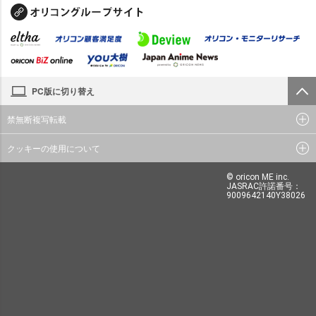
PC版に切り替え
禁無断複写転載
クッキーの使用について
© oricon ME inc.
JASRAC許諾番号：
9009642140Y38026