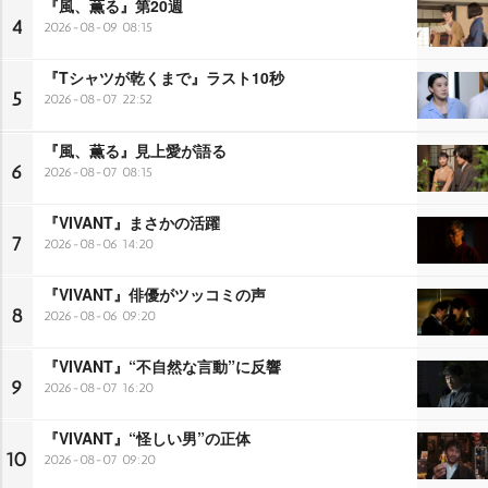
『風、薫る』第20週
4
2026-08-09 08:15
『Tシャツが乾くまで』ラスト10秒
5
2026-08-07 22:52
『風、薫る』見上愛が語る
6
2026-08-07 08:15
『VIVANT』まさかの活躍
7
2026-08-06 14:20
『VIVANT』俳優がツッコミの声
8
2026-08-06 09:20
『VIVANT』“不自然な言動”に反響
9
2026-08-07 16:20
『VIVANT』“怪しい男”の正体
10
2026-08-07 09:20