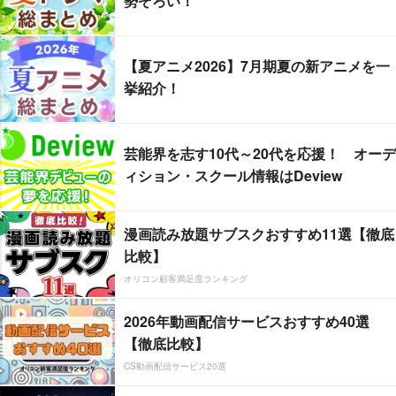
勢ぞろい！
【夏アニメ2026】7月期夏の新アニメを一
挙紹介！
芸能界を志す10代～20代を応援！ オーデ
ィション・スクール情報はDeview
漫画読み放題サブスクおすすめ11選【徹底
比較】
オリコン顧客満足度ランキング
2026年動画配信サービスおすすめ40選
【徹底比較】
CS動画配信サービス20選