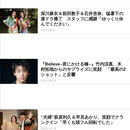
深川麻衣＆前田敦子＆石井杏奈、猛暑下の
連ドラ撮了 スタッフに感謝「ゆっくり休
んでください」
2023-09-01
『Believe−君にかける橋−』竹内涼真、木
村拓哉からのサプライズに笑顔 「最高の2
ショット」と反響
2024-06-25
“夫婦”萩原利久＆早見あかり、笑顔でクラ
ンクイン「早くも頭フル回転でした」
2023-12-19