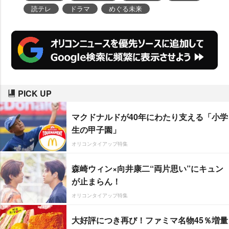
読テレ
ドラマ
めぐる未来
PICK UP
マクドナルドが40年にわたり支える「小学
生の甲子園」
オリコンタイアップ特集
森崎ウィン×向井康二“両片思い”にキュン
が止まらん！
オリコンタイアップ特集
大好評につき再び！ファミマ名物45％増量