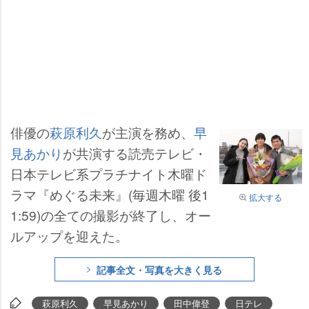
俳優の
萩原利久
が主演を務め、
早
見あかり
が共演する読売テレビ・
日本テレビ系プラチナイト木曜ド
ラマ『めぐる未来』(毎週木曜 後1
拡大する
1:59)の全ての撮影が終了し、オー
ルアップを迎えた。
記事全文・写真を大きく見る
萩原利久
早見あかり
田中偉登
日テレ