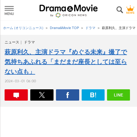
ホーム (オリコンニュース)
Drama&Movie TOP
ドラマ
萩原利久、主演ドラマ
ニュース
ドラマ
萩原利久、主演ドラマ『めぐる未来』撮了で
気持ちあふれる「まだまだ座長としては至ら
ない点も」
2024-03-01 06:00