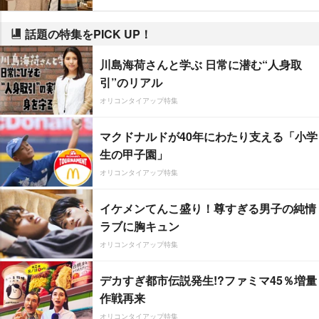
話題の特集をPICK UP！
川島海荷さんと学ぶ 日常に潜む“人身取
引”のリアル
オリコンタイアップ特集
マクドナルドが40年にわたり支える「小学
生の甲子園」
オリコンタイアップ特集
イケメンてんこ盛り！尊すぎる男子の純情
ラブに胸キュン
オリコンタイアップ特集
デカすぎ都市伝説発生!?ファミマ45％増量
作戦再来
オリコンタイアップ特集