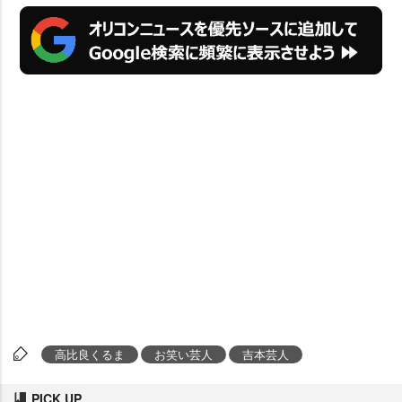
高比良くるま
お笑い芸人
吉本芸人
PICK UP