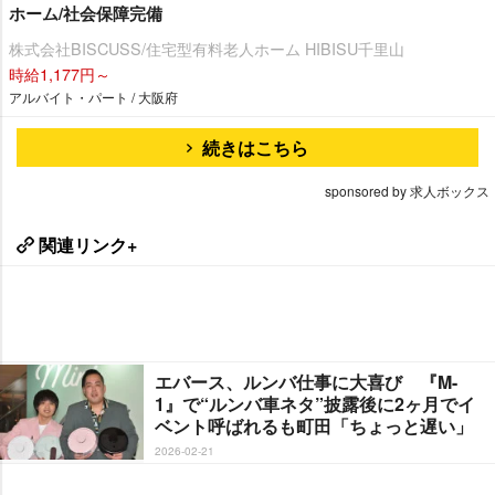
ホーム/社会保障完備
株式会社BISCUSS/住宅型有料老人ホーム HIBISU千里山
時給1,177円～
アルバイト・パート / 大阪府
続きはこちら
sponsored by 求人ボックス
関連リンク+
エバース、ルンバ仕事に大喜び 『M-
1』で“ルンバ車ネタ”披露後に2ヶ月でイ
ベント呼ばれるも町田「ちょっと遅い」
2026-02-21