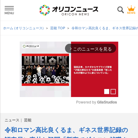
ホーム (オリコンニュース)
芸能 TOP
令和ロマン高比良くるま、ギネス世界記録
このニュースを見る
arrow_forward_ios
Powered by 
GliaStudios
M
ニュース
芸能
u
t
令和ロマン高比良くるま、ギネス世界記録の
e