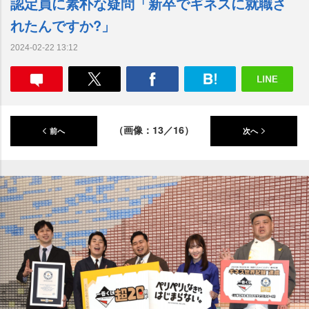
認定員に素朴な疑問「新卒でギネスに就職さ
れたんですか?」
2024-02-22 13:12
（画像：13／16）
前へ
次へ