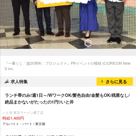
『一番くじ「超20周年」プロジェクト』PRイベントの模様 (C)ORICON New
S inc.
求人特集
さらに見る
ランチ帯のみ!週1日～/WワークOK/髪色自由!金髪もOK/残業なし/
絶品まかないがたったの1円!/いと井
いと井 東京ラーメン横丁店
時給1,400円
アルバイト・パート / 東京都