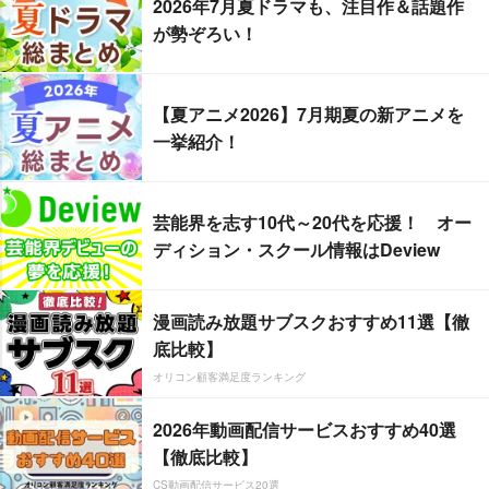
2026年7月夏ドラマも、注目作＆話題作
が勢ぞろい！
【夏アニメ2026】7月期夏の新アニメを
一挙紹介！
芸能界を志す10代～20代を応援！ オー
ディション・スクール情報はDeview
漫画読み放題サブスクおすすめ11選【徹
底比較】
オリコン顧客満足度ランキング
2026年動画配信サービスおすすめ40選
【徹底比較】
CS動画配信サービス20選