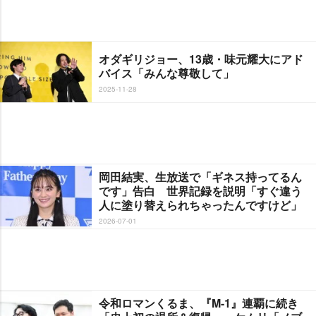
オダギリジョー、13歳・味元耀大にアド
バイス「みんな尊敬して」
2025-11-28
岡田結実、生放送で「ギネス持ってるん
です」告白 世界記録を説明「すぐ違う
人に塗り替えられちゃったんですけど」
2026-07-01
令和ロマンくるま、『M-1』連覇に続き