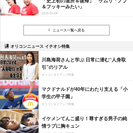
「史上初の退所＆復帰」 ケムリ「ノブ
＆フッキーみたい」
2025-04-28
ニュース一覧へ戻る
オリコンニュース イチオシ特集
川島海荷さんと学ぶ 日常に潜む“人身取
引”のリアル
オリコンタイアップ特集
マクドナルドが40年にわたり支える「小
学生の甲子園」
オリコンタイアップ特集
イケメンてんこ盛り！尊すぎる男子の純
情ラブに胸キュン