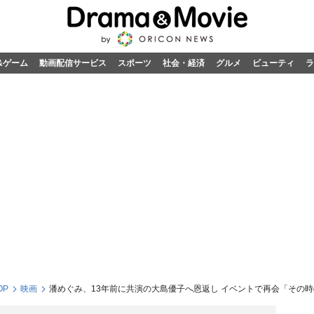
&ゲーム
動画配信サービス
スポーツ
社会・経済
グルメ
ビューティ
ラ
OP
映画
潘めぐみ、13年前に共演の大島優子へ恩返し イベントで再会「その