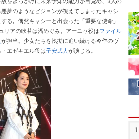
事故をきっかけに未来予知の能力が目覚め、3人の
る悪夢のようなビジョンが視えてしまったキャシ
意する。偶然キャシーと出会った「重要な使命」
ジュリアの吹替は潘めぐみ。アーニャ役は
ファイル
也
が担当。少女たちを執拗に追い続ける今作のヴ
男・エゼキエル役は
子安武人
が演じる。
1