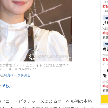
UT
時給
正社
N
担
WD
時給
派遣
N
理
医療
時給
アル
語吹替版プレミア上映ナイトに登壇した潘めぐ
（C）ORICON NewS inc.
「
写真ページを見る
造
株
16枚）
時給
派遣
ソニー・ピクチャーズによるマーベル初の本格