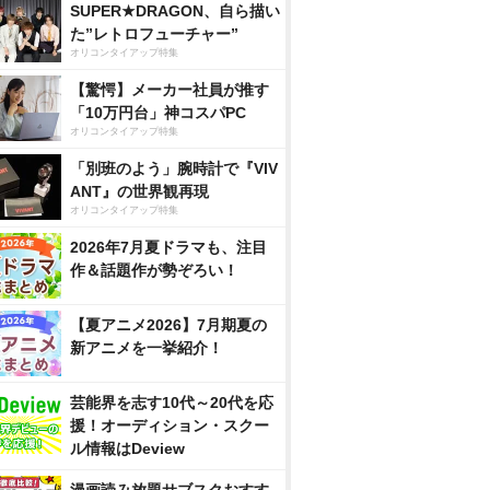
SUPER★DRAGON、自ら描い
た”レトロフューチャー”
オリコンタイアップ特集
【驚愕】メーカー社員が推す
「10万円台」神コスパPC
オリコンタイアップ特集
「別班のよう」腕時計で『VIV
ANT』の世界観再現
オリコンタイアップ特集
2026年7月夏ドラマも、注目
作＆話題作が勢ぞろい！
【夏アニメ2026】7月期夏の
新アニメを一挙紹介！
芸能界を志す10代～20代を応
援！オーディション・スクー
ル情報はDeview
漫画読み放題サブスクおすす