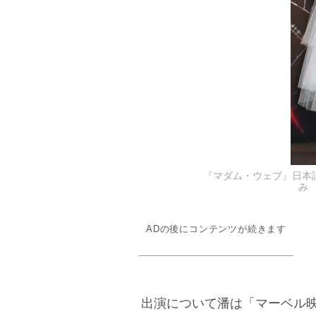
『マダム・ウェブ』日本
み 
ADの後にコンテンツが続きます
出演について潘は「マーベル映