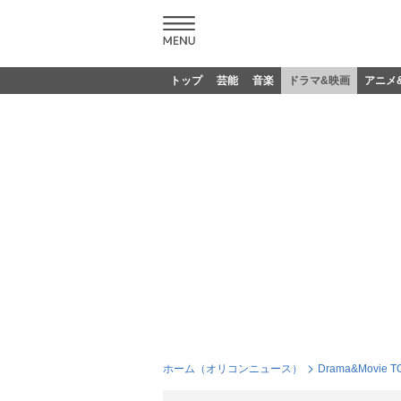
トップ
芸能
音楽
ドラマ&映画
アニメ
ホーム（オリコンニュース）
Drama&Movie T