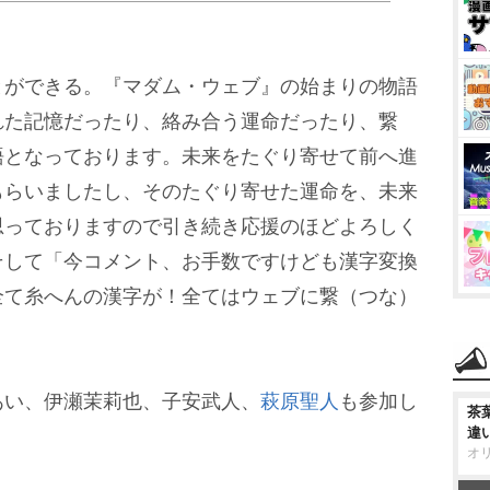
ができる。『マダム・ウェブ』の始まりの物語
れた記憶だったり、絡み合う運命だったり、繋
語となっております。未来をたぐり寄せて前へ進
もらいましたし、そのたぐり寄せた運命を、未来
思っておりますので引き続き応援のほどよろしく
そして「今コメント、お手数ですけども漢字変換
全て糸へんの漢字が！全てはウェブに繋（つな）
い、伊瀬茉莉也、子安武人、
萩原聖人
も参加し
茶
違
オ