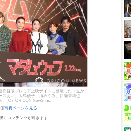
語吹替版プレミア上映ナイトに登壇した（左か
ーズあい、大島優子、潘めぐみ、伊瀬茉莉也、
（C）ORICON NewS inc.
写真ページを見る
の後にコンテンツが続きます