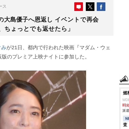
ース
の大島優子へ恩返し イベントで再会
、ちょっとでも返せたら」
ぐみ
が21日、都内で行われた映画『マダム・ウェ
版版のプレミア上映ナイトに参加した。
燃
WD
時給
派遣
N
査