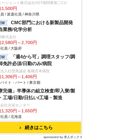
エージェント株式会社AGT南関東第二CU
1,500円
員 / 派遣社員 / 神奈川県
CMC部門における新製品開発
EW
当業務/化学分析
B株式会社
2,580円～2,700円
社員 / 大阪府
「週4から可」調理スタッフ/調
EW
師免許必須/日勤のみ/病院
法人社団美誠会 板橋宮本病院
1,306円～1,406円
バイト・パート / 東京都
寮完備」半導体の組立検査/即入寮/製
・工場/日勤/日払い/工場・製造
式会社京栄センター
1,320円～1,650円
社員 / 北海道
続きはこちら
sponsored by 求人ボックス