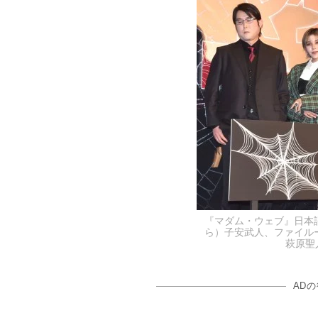
『マダム・ウェブ』日本
ら）子安武人、ファイル
萩原聖人 
AD