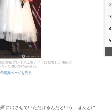
2
3
4
5
語吹替版プレミア上映ナイトに登壇した潘めぐ
（C）ORICON NewS inc.
写真ページを見る
画に出させていただけるんだという、ほんとに