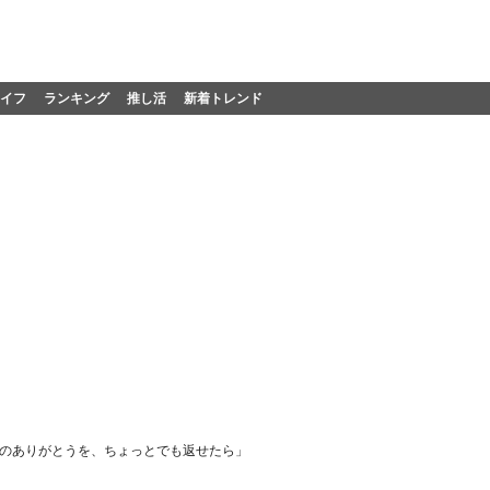
イフ
ランキング
推し活
新着トレンド
時のありがとうを、ちょっとでも返せたら」