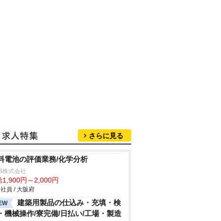
さらに見る
料電池の評価業務/化学分析
B株式会社
1,900円～2,000円
社員 / 大阪府
建築用製品の仕込み・充填・検
EW
・機械操作/寮完備/日払い/工場・製造