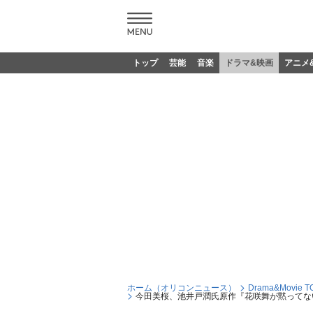
トップ
芸能
音楽
ドラマ&映画
アニメ
ホーム（オリコンニュース）
Drama&Movie T
今田美桜、池井戸潤氏原作『花咲舞が黙ってない