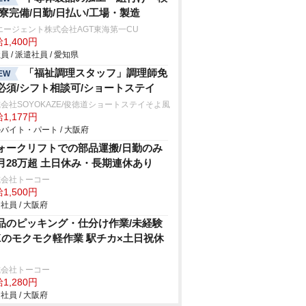
/寮完備/日勤/日払い/工場・製造
エージェント株式会社AGT東海第一CU
1,400円
員 / 派遣社員 / 愛知県
「福祉調理スタッフ」調理師免
EW
必須/シフト相談可/ショートステイ
会社SOYOKAZE/俊徳道ショートステイそよ風
1,177円
バイト・パート / 大阪府
ォークリフトでの部品運搬/日勤のみ
月28万超 土日休み・長期連休あり
式会社トーコー
1,500円
社員 / 大阪府
品のピッキング・仕分け作業/未経験
Kのモクモク軽作業 駅チカ×土日祝休
式会社トーコー
1,280円
社員 / 大阪府