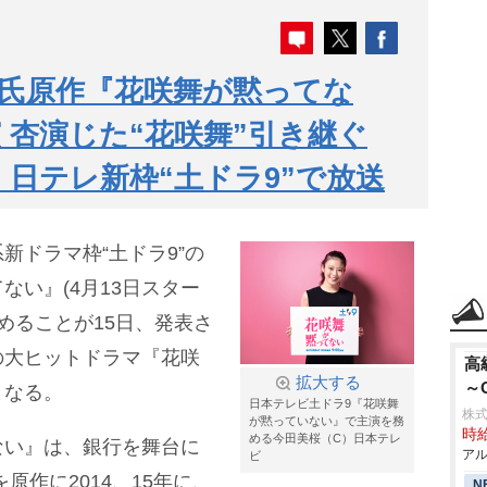
氏原作『花咲舞が黙ってな
 杏演じた“花咲舞”引き継ぐ
 日テレ新枠“土ドラ9”で放送
新ドラマ枠“土ドラ9”の
ない』(4月13日スター
務めることが15日、発表さ
の大ヒットドラマ『花咲
高
拡大する
～
となる。
日本テレビ土ドラ9『花咲舞
株
が黙っていない』で主演を務
時給
める今田美桜（C）日本テレ
ない』は、銀行を舞台に
アル
ビ
原作に2014、15年に、
N