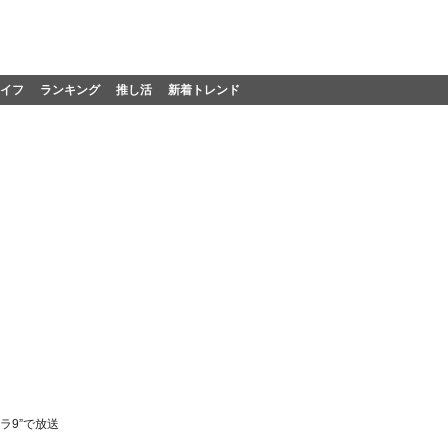
イフ
ランキング
推し活
新着トレンド
ラ9”で放送