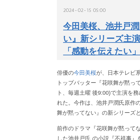
2024-02-15 05:00
今田美桜、池井戸潤
い』新シリーズ主演
「感動を伝えたい」
俳優の
今田美桜
が、日本テレビ系
トップバッター『花咲舞が黙って
ト、毎週土曜 後9:00)で主演を
れた。今作は、池井戸潤氏原作
舞が黙ってない』の新シリーズ
前作のドラマ『花咲舞が黙って
した池井戸氏 の小説『不祥事』を