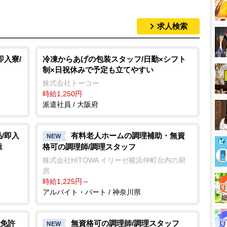
求人検索
即入寮/
冷凍からあげの包装スタッフ/日勤×シフト
制×日祝休みで予定も立てやすい
株式会社トーコー
時給1,250円
派遣社員 / 大阪府
/即入
有料老人ホームの調理補助・無資
NEW
造
格可の調理師/調理スタッフ
株式会社HITOWA イリーゼ横浜仲町台内の厨
房
時給1,225円～
アルバイト・パート / 神奈川県
免許
無資格可の調理師/調理スタッフ
NEW