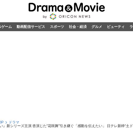
&ゲーム
動画配信サービス
スポーツ
社会・経済
グルメ
ビューティ
ラ
OP
ドラマ
』新シリーズ主演 杏演じた“花咲舞”引き継ぐ「感動を伝えたい」 日テレ新枠“土ド