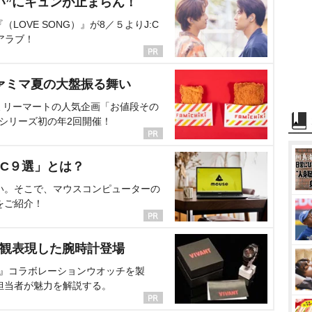
い”にキュンが止まらん！
OVE SONG）』が8／５よりJ:C
アラブ！
ァミマ夏の大盤振る舞い
ミリーマートの人気企画「お値段その
、シリーズ初の年2回開催！
C９選」とは？
い。そこで、マウスコンピューターの
をご紹介！
界観表現した腕時計登場
NT』コラボレーションウオッチを製
担当者が魅力を解説する。