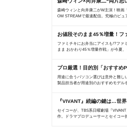
森崎ウィン×向井康二“両片思
森崎ウィンと向井康二がW主演！映画『（L
OM STREAMで最速配信。究極のピュ
お値段そのまま45％増量！フ
ファミチキにお弁当にアイスも!?ファ
まま おかわり45％増量作戦」が今夏
プロ厳選！目的別「おすすめP
用途に合うパソコン選びは意外と難し
製品担当者が用途別のおすすめモデル
『VIVANT』続編の鍵は…世
セイコーが、TBS系日曜劇場『VIVA
作。ドラマプロデューサーとセイコー