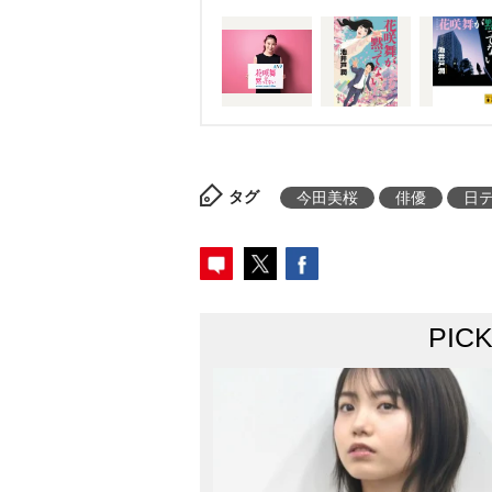
タグ
今田美桜
俳優
日
PIC