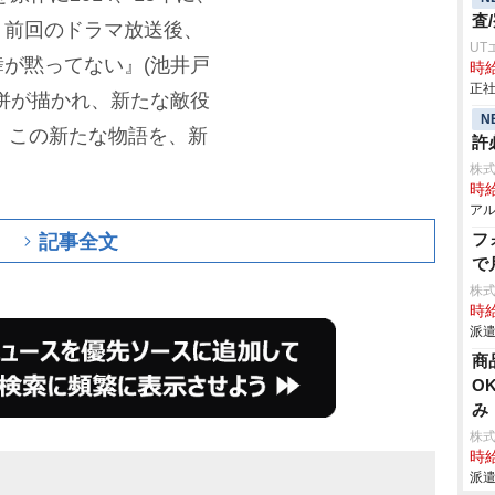
査
。前回のドラマ放送後、
UT
が黙ってない』(池井戸
時給
正社
併が描かれ、新たな敵役
N
は、この新たな物語を、新
許
株式
時給
アル
記事全文
フ
で
株
時給
派遣
商
O
み
株
時給
派遣