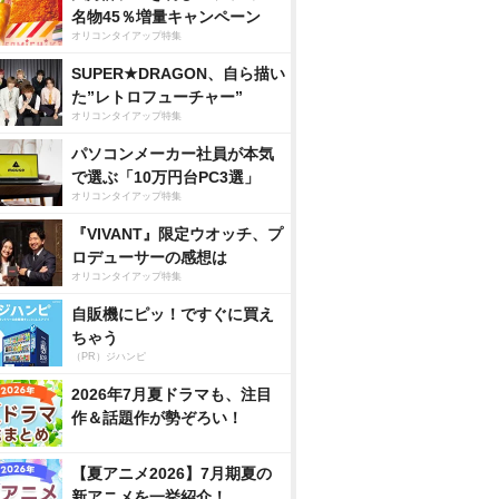
名物45％増量キャンペーン
オリコンタイアップ特集
SUPER★DRAGON、自ら描い
た”レトロフューチャー”
オリコンタイアップ特集
パソコンメーカー社員が本気
で選ぶ「10万円台PC3選」
オリコンタイアップ特集
『VIVANT』限定ウオッチ、プ
ロデューサーの感想は
オリコンタイアップ特集
自販機にピッ！ですぐに買え
ちゃう
（PR）ジハンピ
2026年7月夏ドラマも、注目
作＆話題作が勢ぞろい！
【夏アニメ2026】7月期夏の
新アニメを一挙紹介！