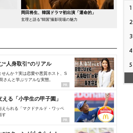
1
岡田将生、韓国ドラマ初出演「運命的」
玄理と語る“韓国”撮影現場の魅力
2
3
4
む“人身取引”のリアル
5
ませんか？実は恋愛や悪質ホスト、S
海荷さんと学ぶリアルな実態。
支える「小学生の甲子園」
与えられる「マクドナルド・ワッペ
指す