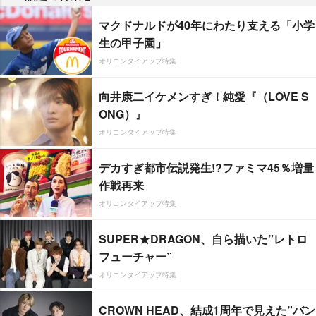
マクドナルドが40年にわたり支える「小学
生の甲子園」
オリコンタイアップ特集
向井康二イケメンすぎ！純愛『（LOVE S
ONG）』
オリコンタイアップ特集
デカすぎ都市伝説発生!?ファミマ45％増量
作戦再来
オリコンタイアップ特集
SUPER★DRAGON、自ら描いた”レトロ
フューチャー”
オリコンタイアップ特集
CROWN HEAD、結成1周年で見えた”バン