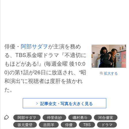
俳優・
阿部サダヲ
が主演を務め
る、TBS系金曜ドラマ『不適切に
もほどがある!』(毎週金曜 後10:0
0)の第1話が26日に放送され、“昭
拡大する
和演出”に視聴者は度肝を抜かれ
た。
記事全文・写真を大きく見る
阿部サダヲ
仲里依紗
磯村勇斗
河合優実
坂元愛登
吉田羊
俳優
TBS
ドラマ