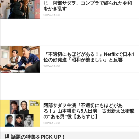
じ 阿部サダヲ、コンプラで縛られた令和
をかき乱す
2024-01-26
『不適切にもほどがある！』Netflixで日本1
位の好発進「昭和が羨ましい」と反響
2024-01-30
阿部サダヲ主演『不適切にもほどがあ
る！』山本耕史ら5人出演 古田新太は衝撃
の“ある男”役【あらすじ】
2023-12-08
話題の特集をPICK UP！