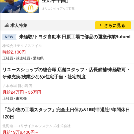
生の甲子園」
オリコンタイアップ特集
求人特集
さらに見る
未経験/トヨタ自動車 田原工場で部品の運搬作業/tutumi
NEW
株式会社テクノスマイル
時給2,100円
正社員 / 派遣社員 / 愛知県
リユースショップの総合職 店舗スタッフ・店長候補/未経験可・
研修充実/残業少なめ/住宅手当・社宅制度
古本市場 新小岩店
月給24万円～35万円
正社員 / 東京都
「苫小牧の工場スタッフ」完全土日休み&16時半退社!/年間休日
120日
北海道エコリサイクルシステムズ株式会社
月給19万6,400円～