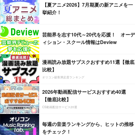
【夏アニメ2026】7月期夏の新アニメを一
挙紹介！
芸能界を志す10代～20代を応援！ オーデ
ィション・スクール情報はDeview
漫画読み放題サブスクおすすめ11選【徹底
比較】
オリコン顧客満足度ランキング
2026年動画配信サービスおすすめ40選
【徹底比較】
CS動画配信サービス20選
毎週の音楽ランキングから、ヒットの推移
をチェック！