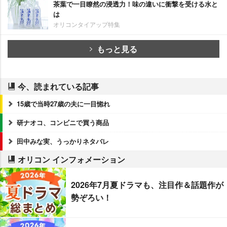
茶葉で一目瞭然の浸透力！味の違いに衝撃を受ける水と
は
オリコンタイアップ特集
もっと見る
今、読まれている記事
15歳で当時27歳の夫に一目惚れ
研ナオコ、コンビニで買う商品
田中みな実、うっかりネタバレ
オリコン インフォメーション
2026年7月夏ドラマも、注目作＆話題作が
勢ぞろい！