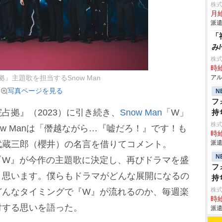
株
月給
派遣
「
み
株式
時給
アル
』主題歌を担当するSnow Man
写真ページを見る
N
フ
拠』（2023）に引き続き、
Snow Man
「W」
持
株式
w Manは「僭越ながら…『嘘だろ！』です！も
時給
武蔵三郎（櫻井）の名言を借りてコメント。
派遣
N
『W』が今作の主題歌に決定し、再びドラマを盛
フ
く思います。僕らもドラマがどんな展開になるの
持
株式
どんなタイミングで『W』が流れるのか、毎週楽
時給
対する思いを語った。
派遣