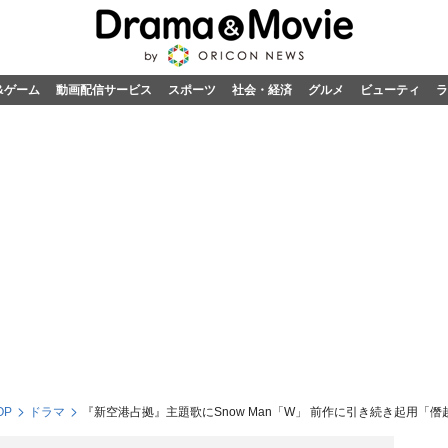
&ゲーム
動画配信サービス
スポーツ
社会・経済
グルメ
ビューティ
ラ
OP
ドラマ
『新空港占拠』主題歌にSnow Man「W」 前作に引き続き起用「