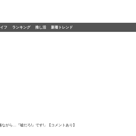
イフ
ランキング
推し活
新着トレンド
僭越ながら…『嘘だろ!』です!」【コメントあり】