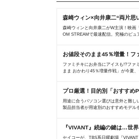
森崎ウィン×向井康二“両片思
森崎ウィンと向井康二がW主演！映画『（L
OM STREAMで最速配信。究極のピュ
お値段そのまま45％増量！フ
ファミチキにお弁当にアイスも!?ファ
まま おかわり45％増量作戦」が今夏
プロ厳選！目的別「おすすめP
用途に合うパソコン選びは意外と難し
製品担当者が用途別のおすすめモデル
『VIVANT』続編の鍵は…世
セイコーが、TBS系日曜劇場『VIVA