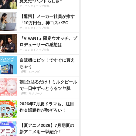
見えた”バンドらしさ”
オリコンタイアップ特集
【驚愕】メーカー社員が推す
「10万円台」神コスパPC
オリコンタイアップ特集
『VIVANT』限定ウオッチ、プ
ロデューサーの感想は
オリコンタイアップ特集
自販機にピッ！ですぐに買え
ちゃう
（PR）ジハンピ
朝1分貼るだけ！ミルクピール
で一日中ずっとうるツヤ肌
（PR）サボリーノ
2026年7月夏ドラマも、注目
作＆話題作が勢ぞろい！
【夏アニメ2026】7月期夏の
新アニメを一挙紹介！