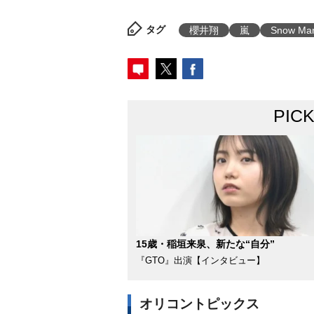
タグ
櫻井翔
嵐
Snow Ma
PIC
15歳・稲垣来泉、新たな“自分”
『GTO』出演【インタビュー】
オリコントピックス