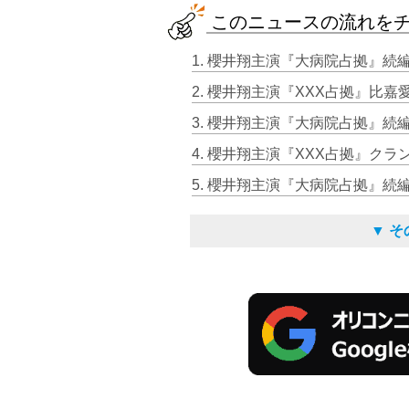
このニュースの流れを
5. 櫻井翔主演『大病院占拠』続
▼ 