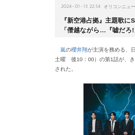
2024-01-13 22:54
オリコンニュ
『新空港占拠』主題歌にSn
「僭越ながら…『嘘だろ!
嵐
の
櫻井翔
が主演を務める、
土曜 後10：00）の第1話が、
された。