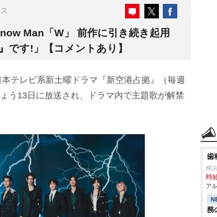
ース
ow Man「W」 前作に引き続き起用
』です!」【コメントあり】
日本テレビ系新土曜ドラマ『新空港占拠』（毎週
きょう13日に放送され、ドラマ内で主題歌が解禁
歯
横
時給
アル
N
務