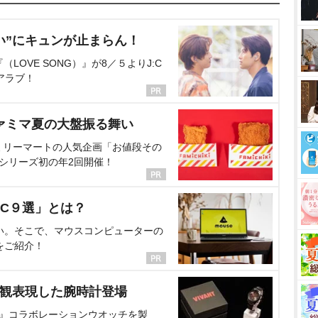
い”にキュンが止まらん！
OVE SONG）』が8／５よりJ:C
アラブ！
ァミマ夏の大盤振る舞い
ミリーマートの人気企画「お値段その
、シリーズ初の年2回開催！
C９選」とは？
い。そこで、マウスコンピューターの
をご紹介！
界観表現した腕時計登場
NT』コラボレーションウオッチを製