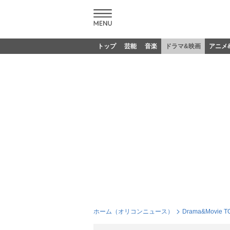
トップ
芸能
音楽
ドラマ&映画
アニメ
ホーム（オリコンニュース）
Drama&Movie T