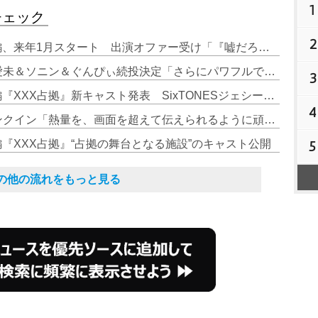
1
チェック
2
1. 櫻井翔主演『大病院占拠』続編、来年1月スタート 出演オファー受け「『嘘だろ！』と思いました（笑）」
2. 櫻井翔主演『XXX占拠』比嘉愛未＆ソニン＆ぐんぴぃ続投決定「さらにパワフルで緊張感ある作品になっていく」
3
3. 櫻井翔主演『大病院占拠』続編『XXX占拠』新キャスト発表 SixTONESジェシーが謎の男役
4
4. 櫻井翔主演『XXX占拠』クランクイン「熱量を、画面を超えて伝えられるように頑張っていきたい」
編『XXX占拠』“占拠の舞台となる施設”のキャスト公開
5
その他の流れをもっと見る