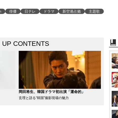
n
俳優
日テレ
ドラマ
新空港占拠
主題歌
K UP CONTENTS
岡田将生、韓国ドラマ初出演「運命的」
玄理と語る“韓国”撮影現場の魅力