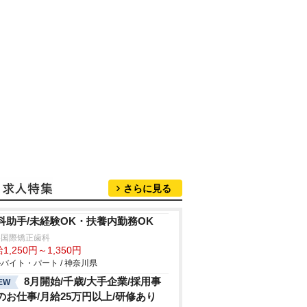
さらに見る
科助手/未経験OK・扶養内勤務OK
浜国際矯正歯科
1,250円～1,350円
バイト・パート / 神奈川県
8月開始/千歳/大手企業/採用事
EW
のお仕事/月給25万円以上/研修あり