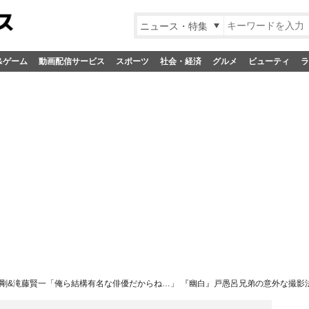
ニュース・特集
&ゲーム
動画配信サービス
スポーツ
社会・経済
グルメ
ビューティ
ラ
剛&滝藤賢一「俺ら結構有名な俳優だからね…」 『幽白』戸愚呂兄弟の意外な撮影