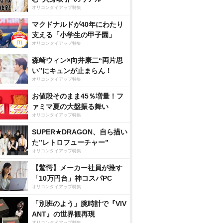
オリコンタイアップ特集
マクドナルドが40年にわたり
支える「小学生の甲子園」
オリコンタイアップ特集
森崎ウィン×向井康二“両片思
い”にキュンが止まらん！
オリコンタイアップ特集
お値段そのまま45％増量！フ
ァミマ夏の大盤振る舞い
オリコンタイアップ特集
SUPER★DRAGON、自ら描い
た”レトロフューチャー”
オリコンタイアップ特集
【驚愕】メーカー社員が推す
「10万円台」神コスパPC
オリコンタイアップ特集
「別班のよう」腕時計で『VIV
ANT』の世界観再現
オリコンタイアップ特集