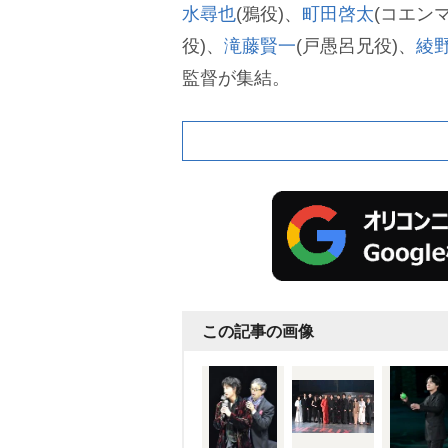
水尋也
(鴉役)、
町田啓太
(コエン
役)、
滝藤賢一
(戸愚呂兄役)、
綾
監督が集結。
この記事の画像