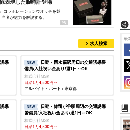
界観表現した腕時計登場
NT』コラボレーションウオッチを製
担当者が魅力を解説する。
最
求人検索
誘導
日勤・西永福駅周辺の交通誘導警
NEW
備員/入社祝い金あり/週1日～OK
株式会社MSK
日給1万4,500円～
アルバイト・パート / 東京都
誘導
日勤・雑司が谷駅周辺の交通誘導
NEW
警備員/入社祝い金あり/週1日～OK
株式会社MSK
日給1万4,500円～