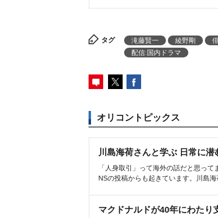
タグ
滝藤賢一
綾野剛
配信:国内ドラマ
オリコントピックス
川島海荷さんと学ぶ 日常に潜
「人身取引」って海外の話だと思って
NSの投稿からも起きています。川島
マクドナルドが40年にわたり