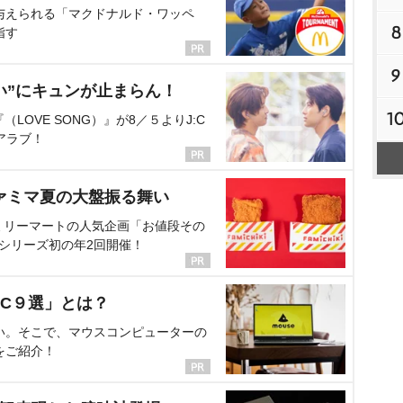
与えられる「マクドナルド・ワッペ
8
指す
9
い”にキュンが止まらん！
1
OVE SONG）』が8／５よりJ:C
アラブ！
ァミマ夏の大盤振る舞い
ミリーマートの人気企画「お値段その
、シリーズ初の年2回開催！
C９選」とは？
い。そこで、マウスコンピューターの
をご紹介！