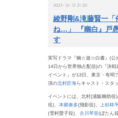
2023-12-13 21:20
綾野剛&滝藤賢一「
ね…」 『幽白』戸
す
実写ドラマ『幽☆遊☆白書』(公式略称
14日から世界独占配信)の『決
イベント』が13日、東京・有明
演の
北村匠海
らキャスト・スタッ
イベントには、北村(浦飯幽助役
役)、
本郷奏多
(飛影役)、
上杉柊
(雪村螢子役)、
古川琴音
(ぼたん役