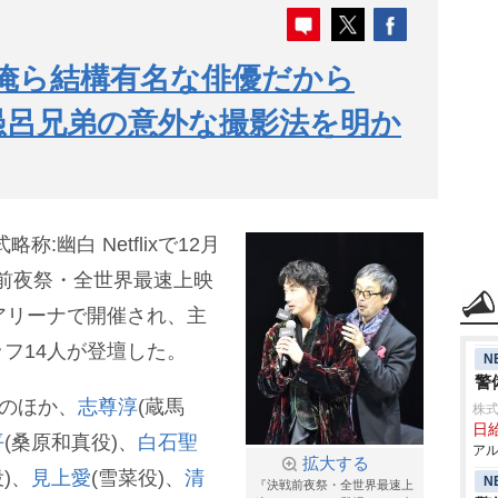
俺ら結構有名な俳優だから
愚呂兄弟の意外な撮影法を明か
:幽白 Netflixで12月
戦前夜祭・全世界最速上映
アリーナで開催され、主
フ14人が登壇した。
N
警
)のほか、
志尊淳
(蔵馬
株式
日給
平
(桑原和真役)、
白石聖
アル
拡大する
)、
見上愛
(雪菜役)、
清
N
『決戦前夜祭・全世界最速上