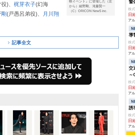
警
映イベント』に登場した（左
マ役)、
梶芽衣子
(幻海
から）綾野剛、滝藤賢一
株式
（C）ORICON NewS inc.
野剛
(戸愚呂弟役)、
月川翔
日給
アル
N
導
記事全文
株式
日給
アル
N
交
～
株式
日給
アル
N
誘
株式
日給
アル