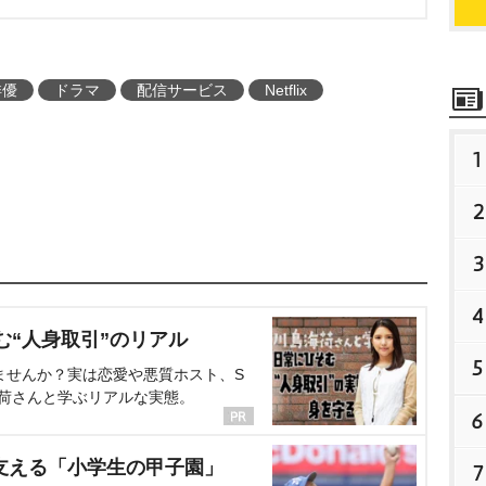
俳優
ドラマ
配信サービス
Netflix
1
2
3
4
む“人身取引”のリアル
5
ませんか？実は恋愛や悪質ホスト、S
海荷さんと学ぶリアルな実態。
6
支える「小学生の甲子園」
7