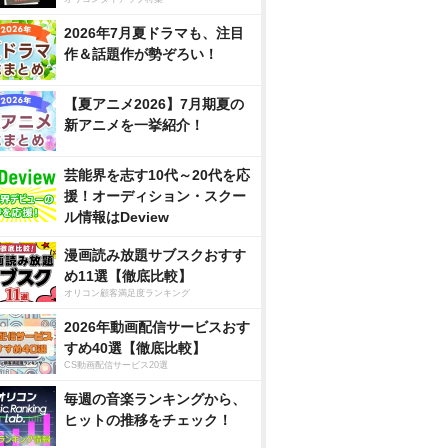
2026年7月夏ドラマも、注目
作＆話題作が勢ぞろい！
【夏アニメ2026】7月期夏の
新アニメを一挙紹介！
芸能界を志す10代～20代を応
援！オーディション・スクー
ル情報はDeview
漫画読み放題サブスクおすす
め11選【徹底比較】
オリコン顧客満足度ランキング
2026年動画配信サービスおす
すめ40選【徹底比較】
CS動画配信サービス20選
毎週の音楽ランキングから、
ヒットの推移をチェック！