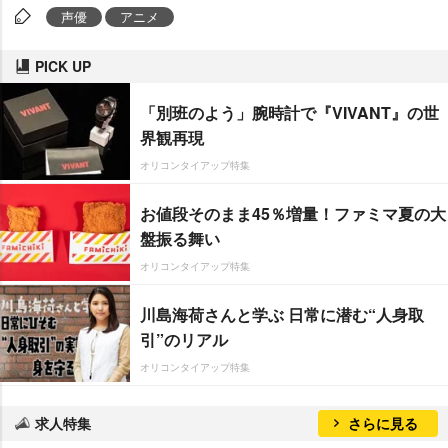
声優
アニメ
PICK UP
「別班のよう」腕時計で『VIVANT』の世
界観再現
オリコンタイアップ特集
お値段そのまま45％増量！ファミマ夏の大
盤振る舞い
オリコンタイアップ特集
川島海荷さんと学ぶ 日常に潜む“人身取
引”のリアル
オリコンタイアップ特集
求人特集
さらに見る