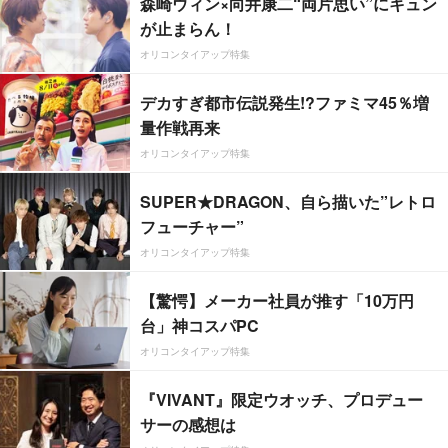
森崎ウィン×向井康二“両片思い”にキュン
が止まらん！
オリコンタイアップ特集
デカすぎ都市伝説発生!?ファミマ45％増
量作戦再来
オリコンタイアップ特集
SUPER★DRAGON、自ら描いた”レトロ
フューチャー”
オリコンタイアップ特集
【驚愕】メーカー社員が推す「10万円
台」神コスパPC
オリコンタイアップ特集
『VIVANT』限定ウオッチ、プロデュー
サーの感想は