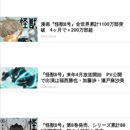
漫画『怪獣8号』全世界累計1100万部突
破 4ヶ月で＋200万部超
2023-03-03
『怪獣8号』来年4月放送開始 PV公開
で出演は福西勝也・加藤渉・瀬戸麻沙美
2023-08-05
『怪獣8号』第8巻発売、シリーズ累計88