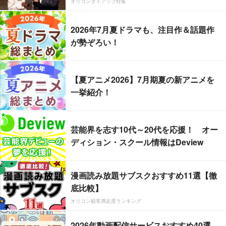
オリコンタイアップ特集
2026年7月夏ドラマも、注目作＆話題作
が勢ぞろい！
【夏アニメ2026】7月期夏の新アニメを
一挙紹介！
芸能界を志す10代～20代を応援！ オー
ディション・スクール情報はDeview
漫画読み放題サブスクおすすめ11選【徹
底比較】
オリコン顧客満足度ランキング
2026年動画配信サービスおすすめ40選