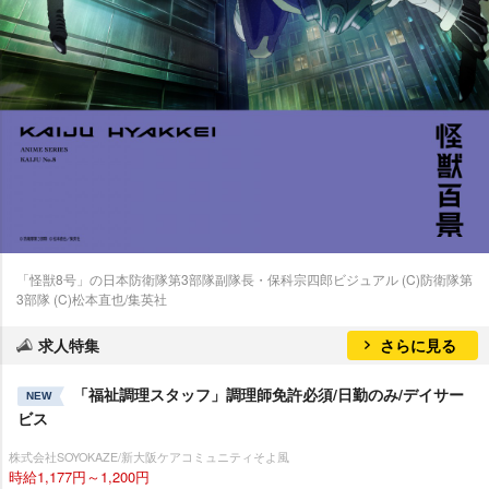
「怪獣8号」の日本防衛隊第3部隊副隊長・保科宗四郎ビジュアル (C)防衛隊第
3部隊 (C)松本直也/集英社
求人特集
さらに見る
「福祉調理スタッフ」調理師免許必須/日勤のみ/デイサー
NEW
ビス
株式会社SOYOKAZE/新大阪ケアコミュニティそよ風
時給1,177円～1,200円