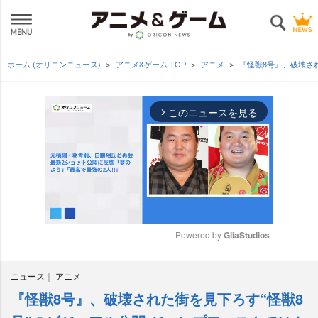
ホーム (オリコンニュース)
アニメ&ゲーム TOP
アニメ
『怪獣8号』、破壊さ
このニュースを見る
arrow_forward_ios
Powered by 
GliaStudios
M
ニュース
アニメ
u
t
『怪獣8号』、破壊された街を見下ろす“怪獣8
e