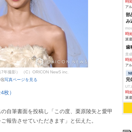
時給
アル
部
み
mo
時給
派遣
歯
貴
時給
アル
年撮影） （C）ORICON NewS inc.
N
完
写真ページを見る
UT
4枚）
時給
派遣
の自筆書面を投稿し「この度、栗原陵矢と愛甲
をご報告させていただきます」と伝えた。