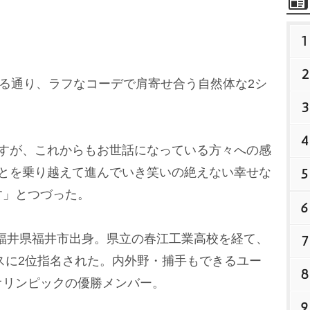
1
2
る通り、ラフなコーデで肩寄せ合う自然体な2シ
3
4
すが、これからもお世話になっている方々への感
ことを乗り越えて進んでいき笑いの絶えない幸せな
5
す」とつづった。
6
、福井県福井市出身。県立の春江工業高校を経て、
7
クスに2位指名された。内外野・捕手もできるユー
8
オリンピックの優勝メンバー。
9