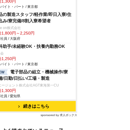
1,300円
バイト・パート / 東京都
品の製造スタッフ/軽作業/即日入寮/住
込み/寮完備/8割入寮希望者
ve on株式会社
1,800円～2,250円
社員 / 大阪府
科助手/未経験OK・扶養内勤務OK
成会
1,250円
バイト・パート / 東京都
電子部品の組立・機械操作/寮
EW
備/日勤/日払い/工場・製造
エージェント株式会社AGT東海第一CU
1,300円
社員 / 愛知県
続きはこちら
sponsored by 求人ボックス