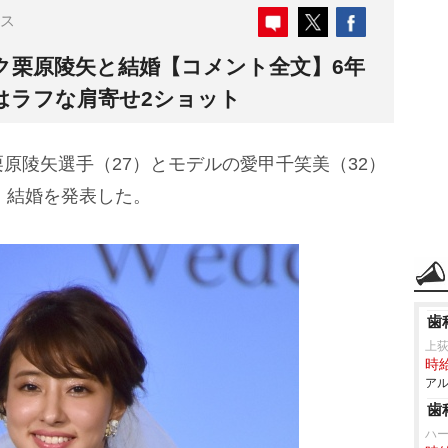
ス
ク栗原陵矢と結婚【コメント全文】6年
はラフな肩寄せ2ショット
陵矢選手（27）とモデルの愛甲千笑美（32）
じ、結婚を発表した。
歯
上
時給
アル
歯
ハ