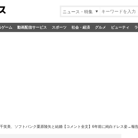
ニュース・特集
&ゲーム
動画配信サービス
スポーツ
社会・経済
グルメ
ビューティ
ラ
千笑美、ソフトバンク栗原陵矢と結婚【コメント全文】6年前に純白ドレス姿→報告