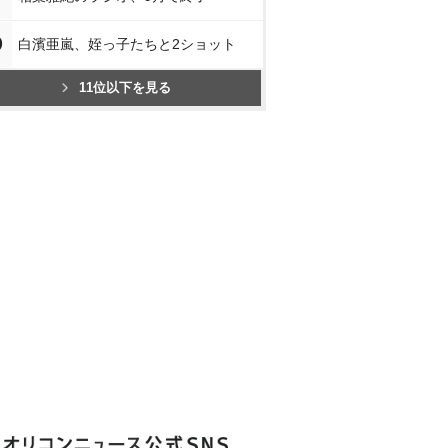
0
白濱亜嵐、姪っ子たちと2ショット
11位以下を見る