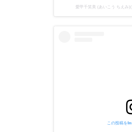
愛甲千笑美 (あいこう ちえみ)(@
この投稿をIns