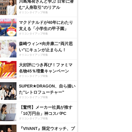
川島海荷さんと学ぶ 日常に潜
む“人身取引”のリアル
オリコンタイアップ特集
マクドナルドが40年にわたり
支える「小学生の甲子園」
オリコンタイアップ特集
森崎ウィン×向井康二“両片思
い”にキュンが止まらん！
オリコンタイアップ特集
大好評につき再び！ファミマ
名物45％増量キャンペーン
オリコンタイアップ特集
SUPER★DRAGON、自ら描い
た”レトロフューチャー”
オリコンタイアップ特集
【驚愕】メーカー社員が推す
「10万円台」神コスパPC
オリコンタイアップ特集
『VIVANT』限定ウオッチ、プ