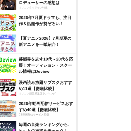
ロデューサーの感想は
オリコンタイアップ特集
2026年7月夏ドラマも、注目
作＆話題作が勢ぞろい！
【夏アニメ2026】7月期夏の
新アニメを一挙紹介！
芸能界を志す10代～20代を応
援！オーディション・スクー
ル情報はDeview
漫画読み放題サブスクおすす
め11選【徹底比較】
オリコン顧客満足度ランキング
2026年動画配信サービスおす
すめ40選【徹底比較】
CS動画配信サービス20選
毎週の音楽ランキングから、
ヒットの推移をチェック！