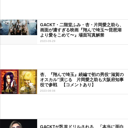
GACKT・二階堂ふみ・杏・片岡愛之助ら、
画面が濃すぎる映画『翔んで埼玉〜琵琶湖
より愛をこめて〜』場面写真解禁
2023-09-29
杏、『翔んで埼玉』続編で初の男役“滋賀の
オスカル”演じる 片岡愛之助も大阪府知事
役で参戦 【コメントあり】
2023-08-08
GACKTが乳首ドリルされる 「本当に面白