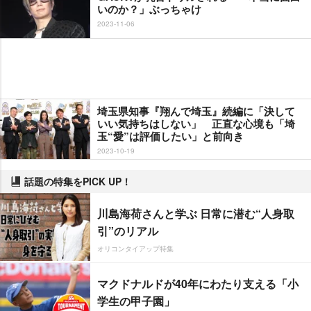
いのか？」ぶっちゃけ
2023-11-06
埼玉県知事『翔んで埼玉』続編に「決して
いい気持ちはしない」 正直な心境も「埼
玉“愛”は評価したい」と前向き
2023-10-19
話題の特集をPICK UP！
川島海荷さんと学ぶ 日常に潜む“人身取
引”のリアル
オリコンタイアップ特集
マクドナルドが40年にわたり支える「小
学生の甲子園」