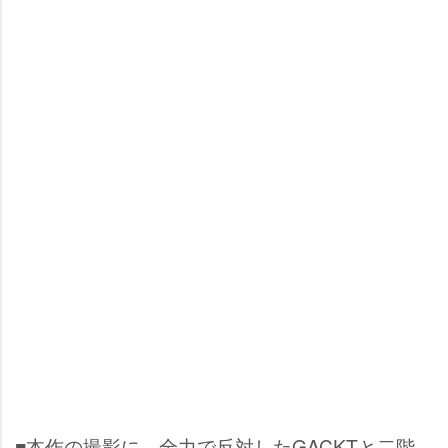
■本作の撮影に、全力で反対したGACKTと二階