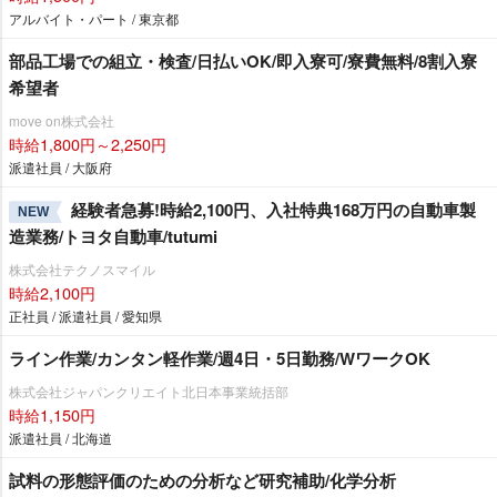
アルバイト・パート / 東京都
部品工場での組立・検査/日払いOK/即入寮可/寮費無料/8割入寮
希望者
move on株式会社
時給1,800円～2,250円
派遣社員 / 大阪府
経験者急募!時給2,100円、入社特典168万円の自動車製
NEW
造業務/トヨタ自動車/tutumi
株式会社テクノスマイル
時給2,100円
正社員 / 派遣社員 / 愛知県
ライン作業/カンタン軽作業/週4日・5日勤務/WワークOK
株式会社ジャパンクリエイト北日本事業統括部
時給1,150円
派遣社員 / 北海道
試料の形態評価のための分析など研究補助/化学分析