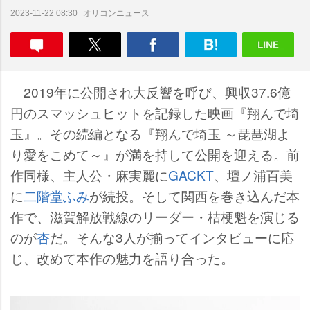
オリコンニュース
2023-11-22 08:30
2019年に公開され大反響を呼び、興収37.6億
円のスマッシュヒットを記録した映画『翔んで埼
玉』。その続編となる『翔んで埼玉 ～琵琶湖よ
り愛をこめて～』が満を持して公開を迎える。前
作同様、主人公・麻実麗に
GACKT
、壇ノ浦百美
に
二階堂ふみ
が続投。そして関西を巻き込んだ本
作で、滋賀解放戦線のリーダー・桔梗魁を演じる
のが
杏
だ。そんな3人が揃ってインタビューに応
じ、改めて本作の魅力を語り合った。