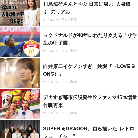
川島海荷さんと学ぶ 日常に潜む“人身取
引”のリアル
オリコンタイアップ特集
マクドナルドが40年にわたり支える「小学
生の甲子園」
オリコンタイアップ特集
向井康二イケメンすぎ！純愛『（LOVE S
ONG）』
オリコンタイアップ特集
デカすぎ都市伝説発生!?ファミマ45％増量
作戦再来
オリコンタイアップ特集
SUPER★DRAGON、自ら描いた”レトロ
フューチャー”