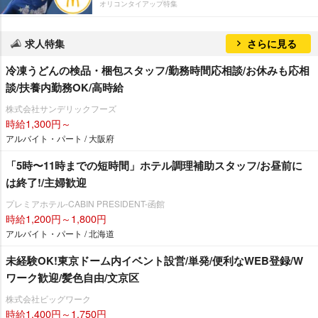
オリコンタイアップ特集
求人特集
さらに見る
冷凍うどんの検品・梱包スタッフ/勤務時間応相談/お休みも応相
談/扶養内勤務OK/高時給
株式会社サンデリックフーズ
時給1,300円～
アルバイト・パート / 大阪府
「5時〜11時までの短時間」ホテル調理補助スタッフ/お昼前に
は終了!/主婦歓迎
プレミアホテル-CABIN PRESIDENT-函館
時給1,200円～1,800円
アルバイト・パート / 北海道
未経験OK!東京ドーム内イベント設営/単発/便利なWEB登録/W
ワーク歓迎/髪色自由/文京区
株式会社ビッグワーク
時給1,400円～1,750円