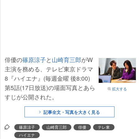
俳優の
篠原涼子
と
山崎育三郎
がW
主演を務める、テレビ東京ドラマ
8『ハイエナ』(毎週金曜 後8:00)
第5話(17日放送)の場面写真とあら
拡大する
すじが公開された。
記事全文・写真を大きく見る
篠原涼子
山崎育三郎
俳優
テレ東
ハイエナ