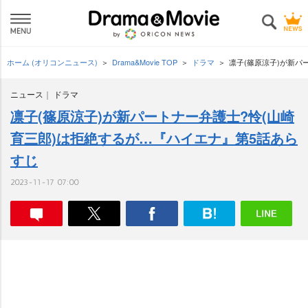
ホーム (オリコンニュース)
Drama&Movie TOP
ドラマ
凛子(篠原涼子)が新パ
ニュース
ドラマ
凛子(篠原涼子)が新パートナー弁護士?怜(山崎
育三郎)は拒絶するが…『ハイエナ』第5話あら
すじ
2023-11-17 07:00