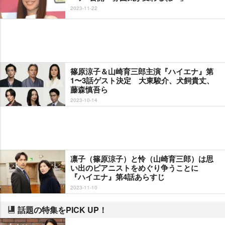
2023-11-22
篠原涼子＆山崎育三郎主演『ハイエナ』第
1〜3話ゲスト決定 大東駿介、犬飼貴丈、
藤森慎吾ら
2023-10-14
凛子（篠原涼子）と怜（山崎育三郎）は思
い出のピアニストをめぐり争うことに
『ハイエナ』第4話あらすじ
2023-11-10
話題の特集をPICK UP！