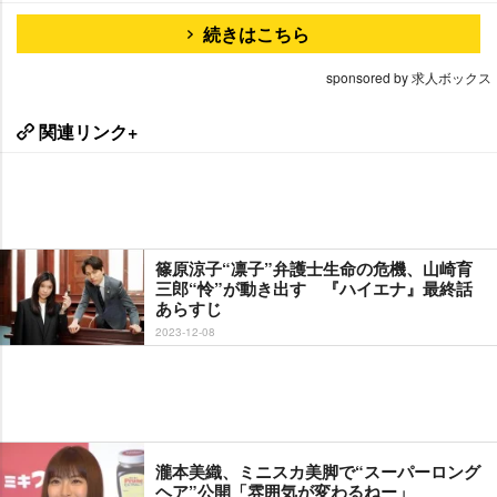
続きはこちら
sponsored by 求人ボックス
関連リンク+
篠原涼子“凛子”弁護士生命の危機、山崎育
三郎“怜”が動き出す 『ハイエナ』最終話
あらすじ
2023-12-08
瀧本美織、ミニスカ美脚で“スーパーロング
ヘア”公開「雰囲気が変わるねー」