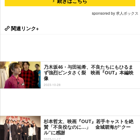
続きはこちら
sponsored by 求人ボックス
関連リンク+
乃木坂46・与田祐希、不良たちにもひるま
ず強烈ビンタさく裂 映画『OUT』本編映
像
2023-10-28
杉本哲太、映画『OUT』若手キャストを絶
賛「不良役なのに…」 金城碧海が“クー
ル”に感謝
2023-11-17