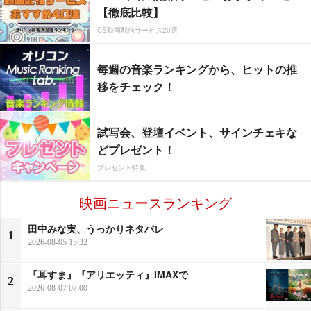
【徹底比較】
CS動画配信サービス20選
毎週の音楽ランキングから、ヒットの推
移をチェック！
試写会、登壇イベント、サインチェキな
どプレゼント！
プレゼント特集
映画ニュースランキング
田中みな実、うっかりネタバレ
1
2026-08-05 15:32
『耳すま』『アリエッティ』IMAXで
2
2026-08-07 07:00