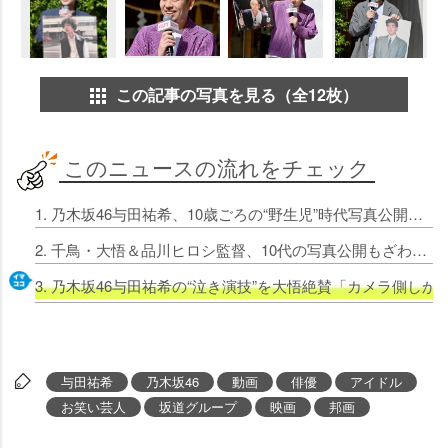
この記事の写真を見る（全12枚）
このニュースの流れをチェック
1. 乃木坂46与田祐希、10歳ごろの“野生児”時代写真公開「服破いて、山から転がり落ちて…」 大悟は「あらかわいい！」とメロメロ
2. 千鳥・大悟＆品川ヒロシ監督、10代の写真公開もざわめき あまりの強面に与田祐希「アウトです（笑）」
3. 乃木坂46与田祐希の“泣き演技”を大悟絶賛「カメラ側し
与田祐希
乃木坂46
動画
俳優
アイドル
お笑い芸人
坂道グループ
映画
邦画