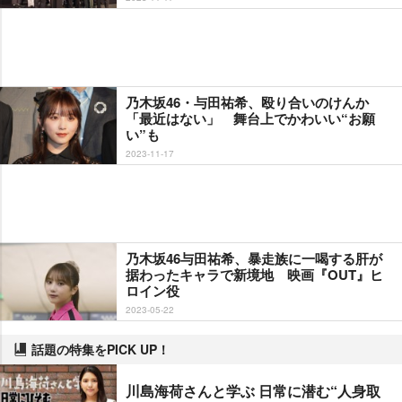
乃木坂46・与田祐希、殴り合いのけんか
「最近はない」 舞台上でかわいい“お願
い”も
2023-11-17
乃木坂46与田祐希、暴走族に一喝する肝が
据わったキャラで新境地 映画『OUT』ヒ
ロイン役
2023-05-22
話題の特集をPICK UP！
川島海荷さんと学ぶ 日常に潜む“人身取