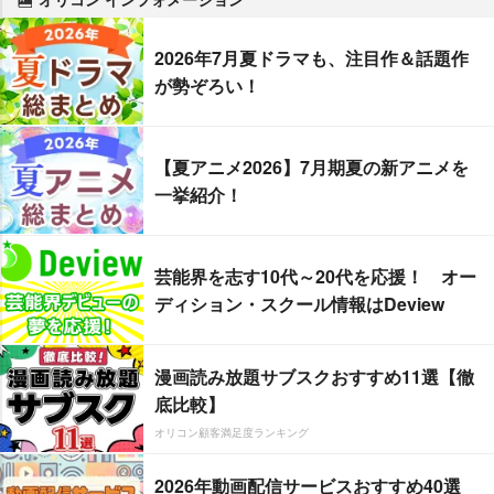
2026年7月夏ドラマも、注目作＆話題作
が勢ぞろい！
【夏アニメ2026】7月期夏の新アニメを
一挙紹介！
芸能界を志す10代～20代を応援！ オー
ディション・スクール情報はDeview
漫画読み放題サブスクおすすめ11選【徹
底比較】
オリコン顧客満足度ランキング
2026年動画配信サービスおすすめ40選