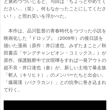
と褒めつついじると、与田は「ちょっとやめてく
ださい…（笑）。何もなかったことにしてくださ
い！」と照れ笑いを浮かべた。
本作は、品川監督の青春時代をつづった小説を
映画化した『ドロップ』（2009年）の後日談を
描いた漫画（原作：井口達也、みずたまこと／秋
田書店「ヤングチャンピオン・コミックス」）が
原作。保護観察中で次喧嘩をすれば一発アウトの
超不良・井口達也（倉）が、新しい土地で暴走族
「斬人（キリヒト）」のメンバーたちと出会い、
「爆羅漢（バクラカン）」との抗争に巻き込まれ
て行く。