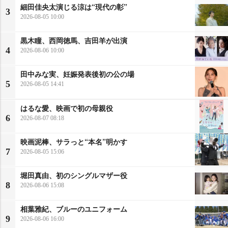
細田佳央太演じる涼は“現代の彰”
3
2026-08-05 10:00
黒木瞳、西岡徳馬、吉田羊が出演
4
2026-08-06 10:00
田中みな実、妊娠発表後初の公の場
5
2026-08-05 14:41
はるな愛、映画で初の母親役
6
2026-08-07 08:18
映画泥棒、サラっと“本名”明かす
7
2026-08-05 15:06
堀田真由、初のシングルマザー役
8
2026-08-06 15:08
相葉雅紀、ブルーのユニフォーム
9
2026-08-06 16:00