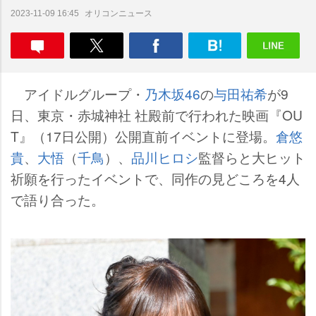
オリコンニュース
2023-11-09 16:45
アイドルグループ・
乃木坂46
の
与田祐希
が9
日、東京・赤城神社 社殿前で行われた映画『OU
T』（17日公開）公開直前イベントに登場。
倉悠
貴
、
大悟
（
千鳥
）、
品川ヒロシ
監督らと大ヒット
祈願を行ったイベントで、同作の見どころを4人
で語り合った。