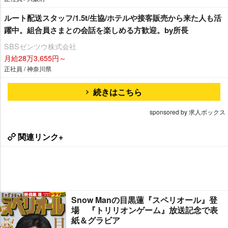
ルート配送スタッフ/1.5t/生協/ホテルや接客販売から来た人も活
躍中。組合員さまとの会話を楽しめる方歓迎。by所長
SBSゼンツウ株式会社
月給28万3,655円～
正社員 / 神奈川県
続きはこちら
sponsored by 求人ボックス
関連リンク+
Snow Manの目黒蓮『スペリオール』登
場 『トリリオンゲーム』放送記念で表
紙＆グラビア