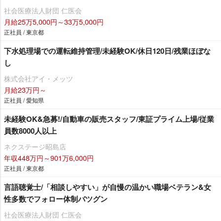
社会医療法人財団 仁医会
月給25万5,000円～33万5,000円
正社員 / 東京都
下水処理場での運転維持管理/未経験OK/休日120日/残業ほぼな
し
株式会社アイ・メッツ
月給23万円～
正社員 / 愛知県
未経験OK&急募!/自動車の販売スタッフ/東証プライム上場/従業
員数8000人以上
ネクステージ昭島店
年収448万円～901万6,000円
正社員 / 東京都
言語聴覚士/「相談しやすい」が自慢の温かい職場ベテラン&女
性多数でフォロー体制バツグン
社会医療法人財団 仁医会