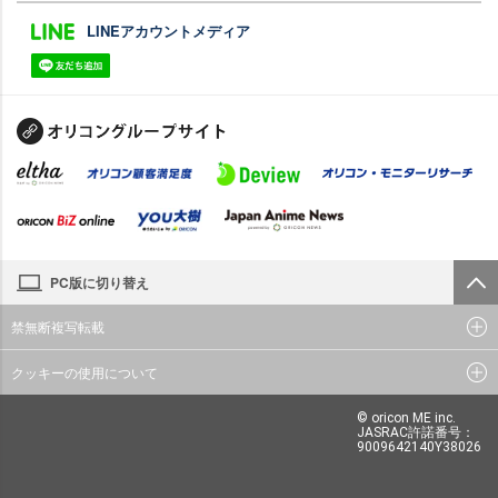
LINEアカウントメディア
PC版に切り替え
禁無断複写転載
クッキーの使用について
© oricon ME inc.
JASRAC許諾番号：
9009642140Y38026