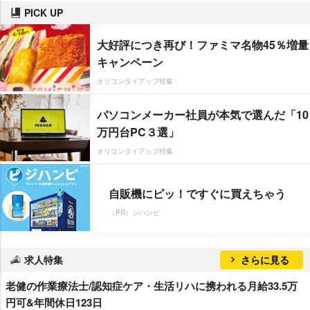
PICK UP
大好評につき再び！ファミマ名物45％増量
キャンペーン
オリコンタイアップ特集
パソコンメーカー社員が本気で選んだ「10
万円台PC３選」
オリコンタイアップ特集
自販機にピッ！ですぐに買えちゃう
（PR）ジハンピ
求人特集
さらに見る
老健の作業療法士/認知症ケア・生活リハに携われる月給33.5万
円可&年間休日123日