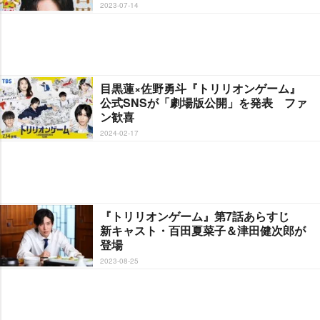
2023-07-14
目黒蓮×佐野勇斗『トリリオンゲーム』
公式SNSが「劇場版公開」を発表 ファ
ン歓喜
2024-02-17
『トリリオンゲーム』第7話あらすじ
新キャスト・百田夏菜子＆津田健次郎が
登場
2023-08-25