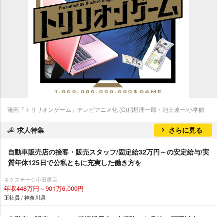
漫画『トリリオンゲーム』テレビアニメ化 (C)稲垣理一郎・池上遼一/小学館
求人特集
さらに見る
自動車販売店の接客・販売スタッフ/固定給32万円～の安定給与/実
質年休125日で公私ともに充実した働き方を
ネクステージ小田原店
年収448万円～901万6,000円
正社員 / 神奈川県