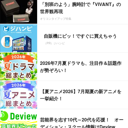
「別班のよう」腕時計で『VIVANT』の
世界観再現
オリコンタイアップ特集
自販機にピッ！ですぐに買えちゃう
（PR）ジハンピ
2026年7月夏ドラマも、注目作＆話題作
が勢ぞろい！
【夏アニメ2026】7月期夏の新アニメを
一挙紹介！
芸能界を志す10代～20代を応援！ オー
ディション・スクール情報はDeview