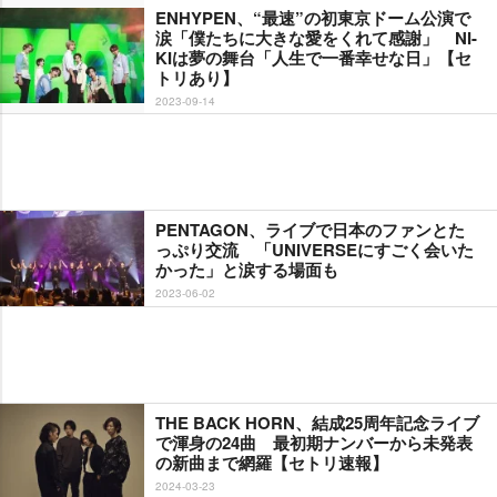
ENHYPEN、“最速”の初東京ドーム公演で
涙「僕たちに大きな愛をくれて感謝」 NI-
KIは夢の舞台「人生で一番幸せな日」【セ
トリあり】
2023-09-14
PENTAGON、ライブで日本のファンとた
っぷり交流 「UNIVERSEにすごく会いた
かった」と涙する場面も
2023-06-02
THE BACK HORN、結成25周年記念ライブ
で渾身の24曲 最初期ナンバーから未発表
の新曲まで網羅【セトリ速報】
2024-03-23