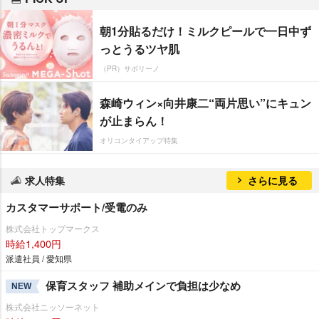
朝1分貼るだけ！ミルクピールで一日中ず
っとうるツヤ肌
（PR）サボリーノ
森崎ウィン×向井康二“両片思い”にキュン
が止まらん！
オリコンタイアップ特集
求人特集
さらに見る
カスタマーサポート/受電のみ
株式会社トップマークス
時給1,400円
派遣社員 / 愛知県
保育スタッフ 補助メインで負担は少なめ
NEW
株式会社ニッソーネット