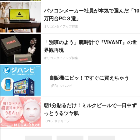
パソコンメーカー社員が本気で選んだ「10
万円台PC３選」
オリコンタイアップ特集
「別班のよう」腕時計で『VIVANT』の世
界観再現
オリコンタイアップ特集
自販機にピッ！ですぐに買えちゃう
（PR）ジハンピ
朝1分貼るだけ！ミルクピールで一日中ず
っとうるツヤ肌
（PR）サボリーノ