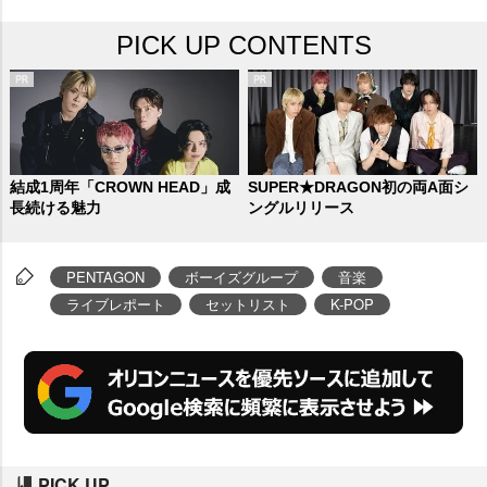
のセットリスト”というライブで、
PICK UP CONTENTS
ファンであるUNIVERSEを楽しま
せた。
結成1周年「CROWN HEAD」成
SUPER★DRAGON初の両A面シ
長続ける魅力
ングルリリース
PENTAGON
ボーイズグループ
音楽
ライブレポート
セットリスト
K-POP
PICK UP