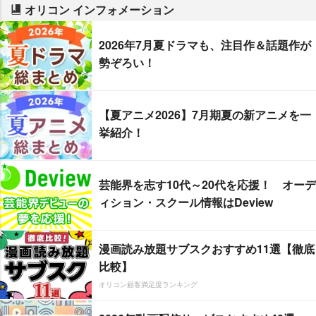
オリコン インフォメーション
2026年7月夏ドラマも、注目作＆話題作が
勢ぞろい！
【夏アニメ2026】7月期夏の新アニメを一
挙紹介！
芸能界を志す10代～20代を応援！ オーデ
ィション・スクール情報はDeview
漫画読み放題サブスクおすすめ11選【徹底
比較】
オリコン顧客満足度ランキング