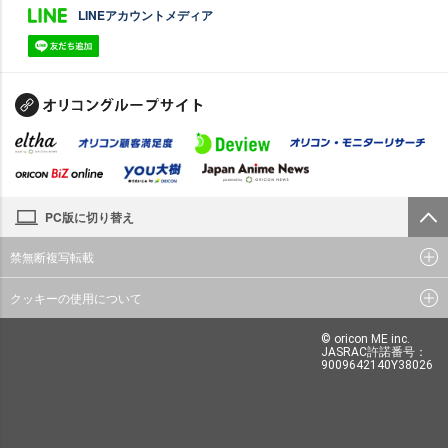
LINEアカウントメディア
PC版に切り替え
禁無断複写転載
クッキーの使用について
© oricon ME inc.
JASRAC許諾番号：
9009642140Y38026