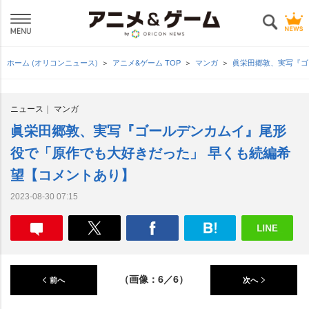
ホーム (オリコンニュース)
アニメ&ゲーム TOP
マンガ
眞栄田郷敦、実写『ゴ
ニュース
マンガ
眞栄田郷敦、実写『ゴールデンカムイ』尾形
役で「原作でも大好きだった」 早くも続編希
望【コメントあり】
2023-08-30 07:15
（画像：6／6）
前へ
次へ