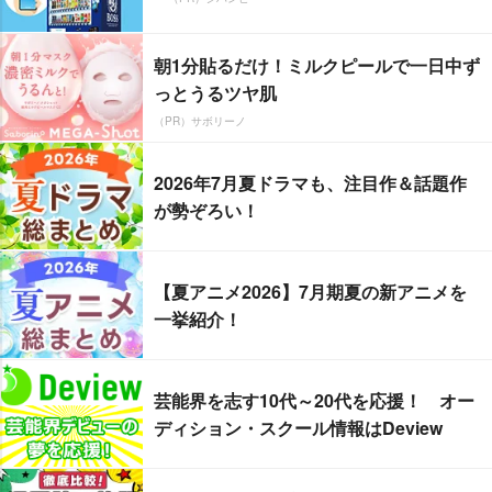
朝1分貼るだけ！ミルクピールで一日中ず
っとうるツヤ肌
（PR）サボリーノ
2026年7月夏ドラマも、注目作＆話題作
が勢ぞろい！
【夏アニメ2026】7月期夏の新アニメを
一挙紹介！
芸能界を志す10代～20代を応援！ オー
ディション・スクール情報はDeview