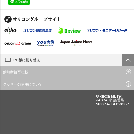
PC版に切り替え
禁無断複写転載
クッキーの使用について
© oricon ME inc.
JASRAC許諾番号：
9009642140Y38026