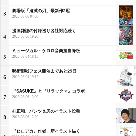
劇場版「鬼滅の刃」最新作2冠
3
2026-08-06 04:00
漫画雑誌の付録巡り各社対応続く
4
2026-08-06 19:20
ミュージカル・ケロロ音楽担当降板
5
2026-08-04 18:15
呪術廻戦フェス開催まであと25日
6
2026-08-04 19:12
『SASUKE』と『リラックマ』コラボ
7
2026-08-06 13:00
桂正和、パンツ＆尻のイラスト投稿
8
2026-08-06 12:20
『ヒロアカ』作者、新イラスト描く