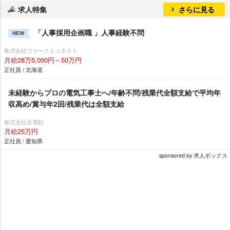
求人特集
さらに見る
「人事採用企画職 」人事経験不問
NEW
株式会社ファーストコネクト
月給28万5,000円～50万円
正社員 / 北海道
未経験からプロの電気工事士へ/年齢不問/残業代全額支給で平均年
収高め/賞与年2回/残業代は全額支給
株式会社名電社
月給25万円
正社員 / 愛知県
sponsored by 求人ボックス