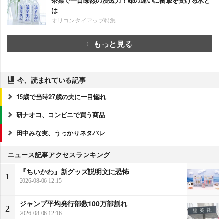
茶葉で一目瞭然の浸透力！味の違いに衝撃を受ける水と
は
オリコンタイアップ特集
もっと見る
今、読まれている記事
15歳で当時27歳の夫に一目惚れ
研ナオコ、コンビニで買う商品
田中みな実、うっかりネタバレ
ニュース記事アクセスランキング
『ちいかわ』新グッズ説明文に恐怖
1
2026-08-06 12:15
ジャンプ平均発行部数100万部割れ
2
2026-08-06 12:16