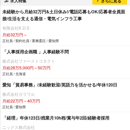
求人特集
さらに見る
未経験から月給32万円&土日休み!/電話応募もOK/応募者全員面
接/生活を支える通信・電気インフラ工事
有限会社K.D.S
月給32万円～
正社員 / 契約社員 / 業務委託 / 愛知県
「人事採用企画職 」人事経験不問
株式会社ファーストコネクト
月給28万5,000円～50万円
正社員 / 北海道
愛知「貿易事務」/未経験歓迎/英語力を活かせる/年休120日
株式会社カラワル
月給22万円～40万円
正社員 / 愛知県
「経理」年休123日/残業月10h程/賞与年2回/経験者採用
ニックス株式会社