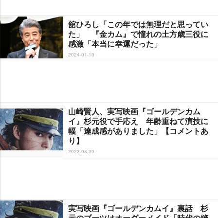
舘ひろし「この年では無理だと思ってい
た」 『金カム』で憧れの土方歳三役に
感激「本当に幸運だった」
2024-01-10
山崎賢人、実写映画『ゴールデンカム
イ』杉元役で手応え 年齢重ねて演技に
幅「達成感がありました」【コメントあ
り】
2023-08-30
実写映画『ゴールデンカムイ』裏話 杉
元のブーツはオーダーメイド「時代の縫