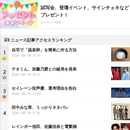
試写会、登壇イベント、サインチェキなど
プレゼント！
プレゼント特集
ニュース記事アクセスランキング
自宅で「温泉卵」を簡単に作る方法
1
2026-08-06 15:10
テオくん、加藤乃愛との破局を発表
2
2026-08-07 21:21
セイレーン役声優、選考理由を告白
3
2026-08-07 12:00
田中みな実、うっかりネタバレ
4
2026-08-05 15:32
レインボー池田、佐藤佳奈と電撃婚