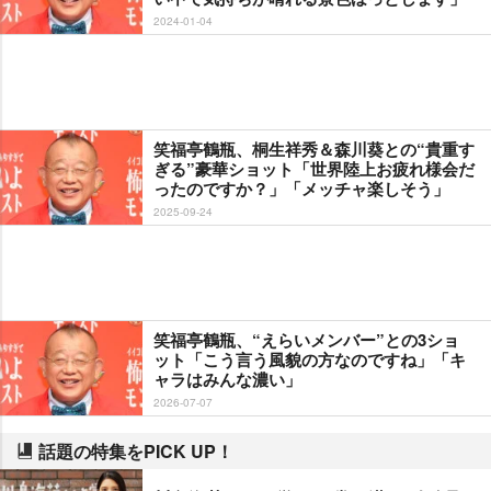
2024-01-04
笑福亭鶴瓶、桐生祥秀＆森川葵との“貴重す
ぎる”豪華ショット「世界陸上お疲れ様会だ
ったのですか？」「メッチャ楽しそう」
2025-09-24
笑福亭鶴瓶、“えらいメンバー”との3ショ
ット「こう言う風貌の方なのですね」「キ
ャラはみんな濃い」
2026-07-07
話題の特集をPICK UP！