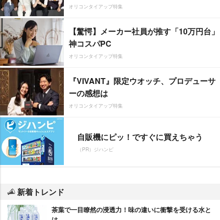
オリコンタイアップ特集
【驚愕】メーカー社員が推す「10万円台」
神コスパPC
オリコンタイアップ特集
『VIVANT』限定ウオッチ、プロデューサ
ーの感想は
オリコンタイアップ特集
自販機にピッ！ですぐに買えちゃう
（PR）ジハンピ
新着トレンド
茶葉で一目瞭然の浸透力！味の違いに衝撃を受ける水と
は