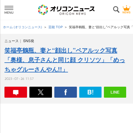
ホーム (オリコンニュース)
芸能 TOP
笑福亭鶴瓶、妻と“顔出し”ペアルック写真「
ニュース
SNS発
笑福亭鶴瓶、妻と“顔出し”ペアルック写真
「奥様、息子さんと同じ顔 クリソツ」「めっ
ちゃグルーさんやん!!」
2023-07-26 11:57