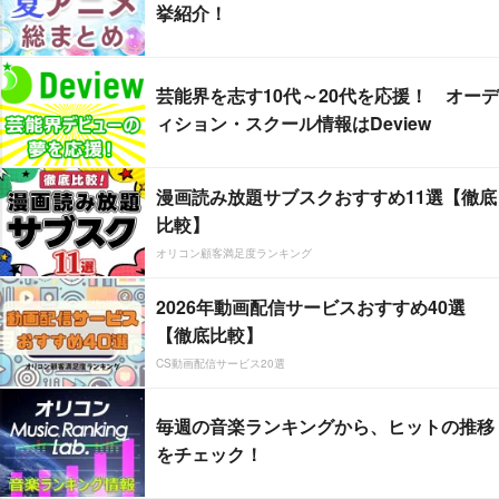
挙紹介！
芸能界を志す10代～20代を応援！ オーデ
ィション・スクール情報はDeview
漫画読み放題サブスクおすすめ11選【徹底
比較】
オリコン顧客満足度ランキング
2026年動画配信サービスおすすめ40選
【徹底比較】
CS動画配信サービス20選
毎週の音楽ランキングから、ヒットの推移
をチェック！