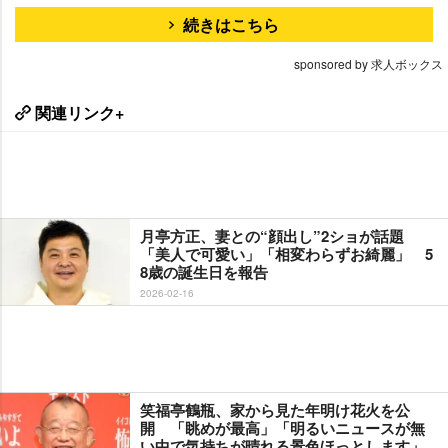
続きはこちら
sponsored by 求人ボックス
関連リンク+
月亭方正、妻との“顔出し”2ショが話題
「美人で可愛い」「相変わらずお綺麗」 5
8歳の誕生日を報告
2026-02-16
笑福亭鶴瓶、家から見た年明け花火を公
開 「眺めが最高」「明るいニュースが無
い中で気持ちが晴れる景色ほっとします」