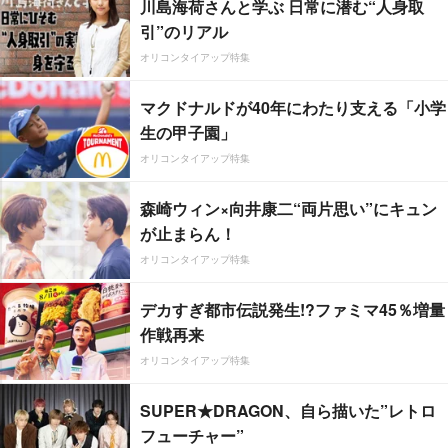
川島海荷さんと学ぶ 日常に潜む“人身取
引”のリアル
オリコンタイアップ特集
マクドナルドが40年にわたり支える「小学
生の甲子園」
オリコンタイアップ特集
森崎ウィン×向井康二“両片思い”にキュン
が止まらん！
オリコンタイアップ特集
デカすぎ都市伝説発生!?ファミマ45％増量
作戦再来
オリコンタイアップ特集
SUPER★DRAGON、自ら描いた”レトロ
フューチャー”