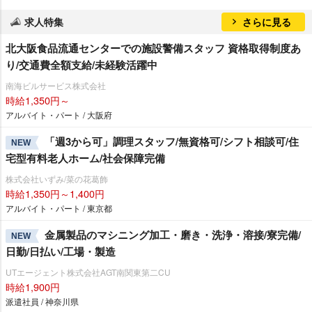
求人特集
さらに見る
北大阪食品流通センターでの施設警備スタッフ 資格取得制度あ
り/交通費全額支給/未経験活躍中
南海ビルサービス株式会社
時給1,350円～
アルバイト・パート / 大阪府
「週3から可」調理スタッフ/無資格可/シフト相談可/住
NEW
宅型有料老人ホーム/社会保障完備
株式会社いずみ/菜の花葛飾
時給1,350円～1,400円
アルバイト・パート / 東京都
金属製品のマシニング加工・磨き・洗浄・溶接/寮完備/
NEW
日勤/日払い/工場・製造
UTエージェント株式会社AGT南関東第二CU
時給1,900円
派遣社員 / 神奈川県