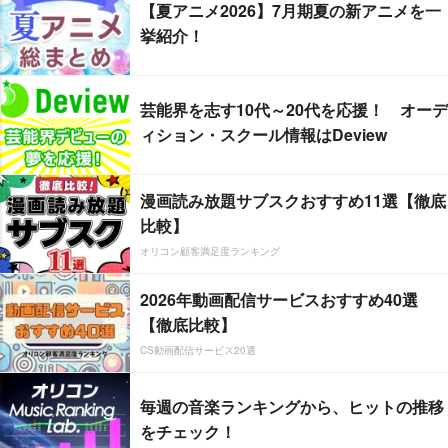
【夏アニメ2026】7月期夏の新アニメを一
挙紹介！
芸能界を志す10代～20代を応援！ オーデ
ィション・スクール情報はDeview
漫画読み放題サブスクおすすめ11選【徹底
比較】
オリコン顧客満足度ランキング
2026年動画配信サービスおすすめ40選
【徹底比較】
CS動画配信サービス20選
毎週の音楽ランキングから、ヒットの推移
をチェック！