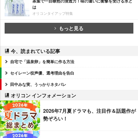
茶葉で一目瞭然の浸透力！味の違いに衝撃を受ける水と
は
オリコンタイアップ特集
もっと見る
今、読まれている記事
自宅で「温泉卵」を簡単に作る方法
セイレーン役声優、選考理由を告白
田中みな実、うっかりネタバレ
オリコン インフォメーション
2026年7月夏ドラマも、注目作＆話題作が
勢ぞろい！