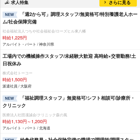
求人特集
さらに見る
「週2から可」調理スタッフ/無資格可/特別養護老人ホー
NEW
ム/社会保障完備
社会福祉法人つちや社会福祉会/ローズヒル東八幡
時給1,225円
アルバイト・パート / 神奈川県
工場内での機械操作スタッフ/未経験大歓迎 高時給×交替勤務!土
日祝休み
株式会社トーコー
時給1,500円
派遣社員 / 大阪府
「福祉調理スタッフ」無資格可/シフト相談可/診療所・
NEW
クリニック
医療法人社団凜誠会/クリニック森の風
時給1,130円～1,200円
アルバイト・パート / 北海道
給食代務員・社会保険完備の職場で調理師/調理スタッ