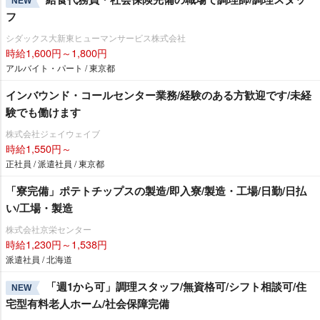
NEW
フ
シダックス大新東ヒューマンサービス株式会社
時給1,600円～1,800円
アルバイト・パート / 東京都
インバウンド・コールセンター業務/経験のある方歓迎です/未経
験でも働けます
株式会社ジェイウェイブ
時給1,550円～
正社員 / 派遣社員 / 東京都
「寮完備」ポテトチップスの製造/即入寮/製造・工場/日勤/日払
い/工場・製造
株式会社京栄センター
時給1,230円～1,538円
派遣社員 / 北海道
「週1から可」調理スタッフ/無資格可/シフト相談可/住
NEW
宅型有料老人ホーム/社会保障完備