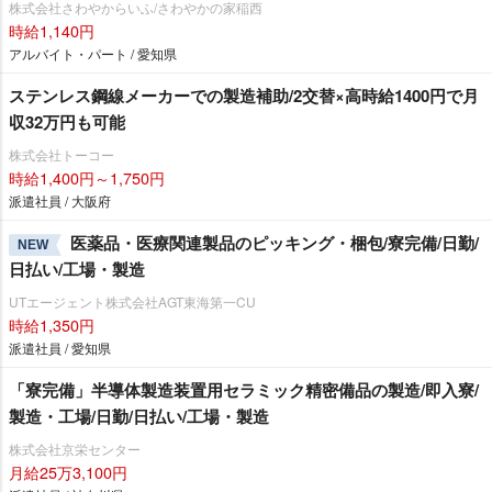
株式会社さわやからいふ/さわやかの家稲西
時給1,140円
アルバイト・パート / 愛知県
ステンレス鋼線メーカーでの製造補助/2交替×高時給1400円で月
収32万円も可能
株式会社トーコー
時給1,400円～1,750円
派遣社員 / 大阪府
医薬品・医療関連製品のピッキング・梱包/寮完備/日勤/
NEW
日払い/工場・製造
UTエージェント株式会社AGT東海第一CU
時給1,350円
派遣社員 / 愛知県
「寮完備」半導体製造装置用セラミック精密備品の製造/即入寮/
製造・工場/日勤/日払い/工場・製造
株式会社京栄センター
月給25万3,100円