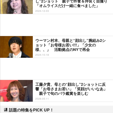
し”2ショット 親子で外食＆仲良く自撮り
「オムライスだけ一緒に食べました」
2024-12-03
ウーマン村本、母親と“顔出し”腕組み2シ
ョット「お母様お若い!!!」「少女の
様、、」 活動拠点のNYで再会
2024-10-18
工藤夕貴、母との“顔出し”2ショットに反
響「お母さまお若い」「笑顔がいいなあ」
親子で旬のバラ鑑賞を楽しむ
2026-05-11
話題の特集をPICK UP！