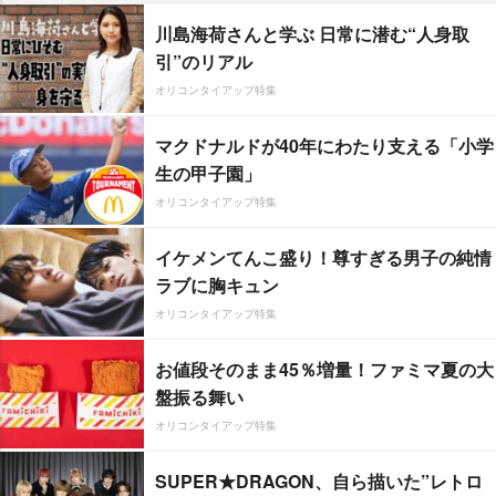
川島海荷さんと学ぶ 日常に潜む“人身取
引”のリアル
オリコンタイアップ特集
マクドナルドが40年にわたり支える「小学
生の甲子園」
オリコンタイアップ特集
イケメンてんこ盛り！尊すぎる男子の純情
ラブに胸キュン
オリコンタイアップ特集
お値段そのまま45％増量！ファミマ夏の大
盤振る舞い
オリコンタイアップ特集
SUPER★DRAGON、自ら描いた”レトロ