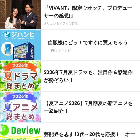
『VIVANT』限定ウオッチ、プロデュー
サーの感想は
オリコンタイアップ特集
自販機にピッ！ですぐに買えちゃう
（PR）ジハンピ
2026年7月夏ドラマも、注目作＆話題作
が勢ぞろい！
【夏アニメ2026】7月期夏の新アニメを
一挙紹介！
芸能界を志す10代～20代を応援！ オー