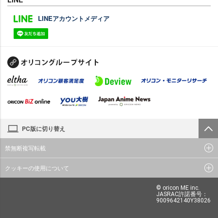
LINEアカウントメディア
PC版に切り替え
禁無断複写転載
クッキーの使用について
© oricon ME inc.
JASRAC許諾番号：
9009642140Y38026