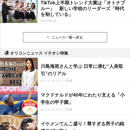
TikTok上半期トレンド大賞は「オトナブ
ルー」 新しい学校のリーダーズ「時代
を制している」
2023-06-29
ニュース一覧へ戻る
オリコンニュース イチオシ特集
川島海荷さんと学ぶ 日常に潜む“人身取
引”のリアル
オリコンタイアップ特集
マクドナルドが40年にわたり支える「小
学生の甲子園」
オリコンタイアップ特集
イケメンてんこ盛り！尊すぎる男子の純