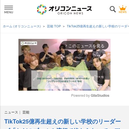
ホーム (オリコンニュース)
芸能 TOP
TikTok25億再生超えの新しい学校のリ
このニュースを見る
arrow_forward_ios
Powered by 
GliaStudios
M
ニュース
芸能
u
t
TikTok25億再生超えの新しい学校のリーダー
e