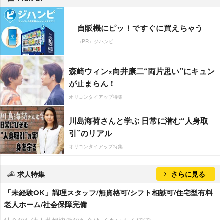
自販機にピッ！ですぐに買えちゃう
（PR）ジハンピ
森崎ウィン×向井康二“両片思い”にキュン
が止まらん！
オリコンタイアップ特集
川島海荷さんと学ぶ 日常に潜む“人身取
引”のリアル
オリコンタイアップ特集
求人特集
さらに見る
「未経験OK」調理スタッフ/無資格可/シフト相談可/住宅型有料
老人ホーム/社会保障完備
社会福祉法人札幌協働福祉会/たくあいたんぽぽ