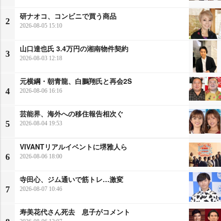
研ナオコ、コンビニで買う商品
2
2026-08-05 15:10
山口達也氏 3.4万円の湘南物件契約
3
2026-08-03 12:18
元横綱・朝青龍、白鵬翔氏と再会2S
4
2026-08-06 16:16
芸能界、海外への移住報告相次ぐ
5
2026-08-04 19:53
VIVANTリアルイベントに堺雅人ら
6
2026-08-06 18:00
寺田心、ジム通いで筋トレ…激変
7
2026-08-07 10:46
寿美花代さん死去 息子がコメント