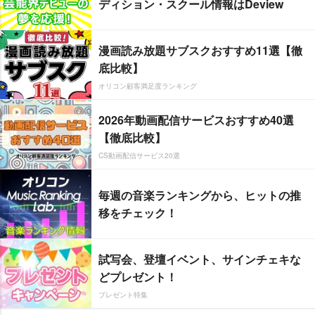
ディション・スクール情報はDeview
漫画読み放題サブスクおすすめ11選【徹
底比較】
オリコン顧客満足度ランキング
2026年動画配信サービスおすすめ40選
【徹底比較】
CS動画配信サービス20選
毎週の音楽ランキングから、ヒットの推
移をチェック！
試写会、登壇イベント、サインチェキな
どプレゼント！
プレゼント特集