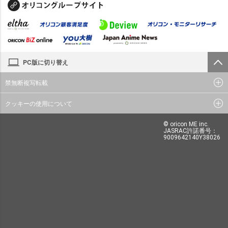
PC版に切り替え
禁無断複写転載
クッキーの使用について
© oricon ME inc.
JASRAC許諾番号：
9009642140Y38026