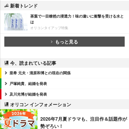
新着トレンド
茶葉で一目瞭然の浸透力！味の違いに衝撃を受ける水と
は
オリコンタイアップ特集
もっと見る
今、読まれている記事
亜希 元夫・清原和博との現在の関係
戸塚純貴、結婚を発表
及川光博が結婚を発表
オリコン インフォメーション
2026年7月夏ドラマも、注目作＆話題作が
勢ぞろい！