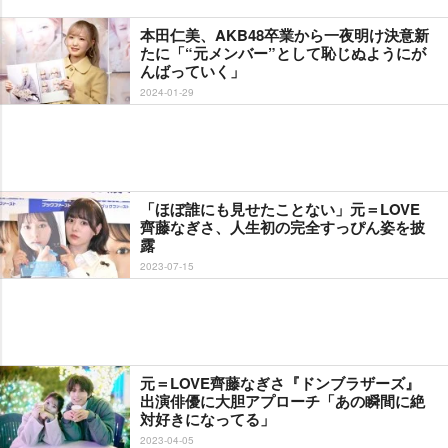
本田仁美、AKB48卒業から一夜明け決意新
たに「“元メンバー”として恥じぬようにが
んばっていく」
2024-01-29
「ほぼ誰にも見せたことない」元＝LOVE
齊藤なぎさ、人生初の完全すっぴん姿を披
露
2023-07-15
元＝LOVE齊藤なぎさ『ドンブラザーズ』
出演俳優に大胆アプローチ「あの瞬間に絶
対好きになってる」
2023-04-05