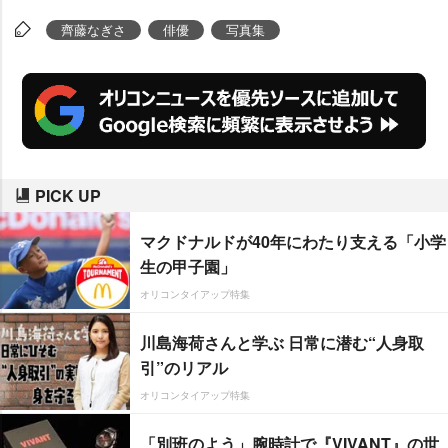
齊藤なぎさ
俳優
写真集
PICK UP
マクドナルドが40年にわたり支える「小学
生の甲子園」
オリコンタイアップ特集
川島海荷さんと学ぶ 日常に潜む“人身取
引”のリアル
オリコンタイアップ特集
「別班のよう」腕時計で『VIVANT』の世