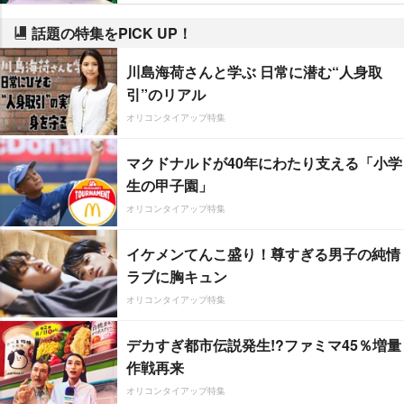
話題の特集をPICK UP！
川島海荷さんと学ぶ 日常に潜む“人身取
引”のリアル
オリコンタイアップ特集
マクドナルドが40年にわたり支える「小学
生の甲子園」
オリコンタイアップ特集
イケメンてんこ盛り！尊すぎる男子の純情
ラブに胸キュン
オリコンタイアップ特集
デカすぎ都市伝説発生!?ファミマ45％増量
作戦再来
オリコンタイアップ特集