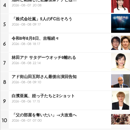
4
2026-08-07 20:08
「株式会社嵐」5人のFC出そろう
5
2026-08-08 09:17
令和8年8月8日、吉報続々
6
2026-08-08 18:17
林田アナ サタデーウオッチ9離れる
7
2026-08-08 22:14
アド街山田五郎さん最後出演回告知
8
2026-08-08 09:10
白濱亜嵐、姪っ子たちと2ショット
9
2026-08-06 17:15
「父の部屋を奪いたい」→大改造へ
10
2026-08-07 07:00