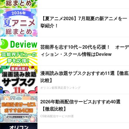
【夏アニメ2026】7月期夏の新アニメを一
挙紹介！
芸能界を志す10代～20代を応援！ オーデ
ィション・スクール情報はDeview
漫画読み放題サブスクおすすめ11選【徹底
比較】
オリコン顧客満足度ランキング
2026年動画配信サービスおすすめ40選
【徹底比較】
CS動画配信サービス20選