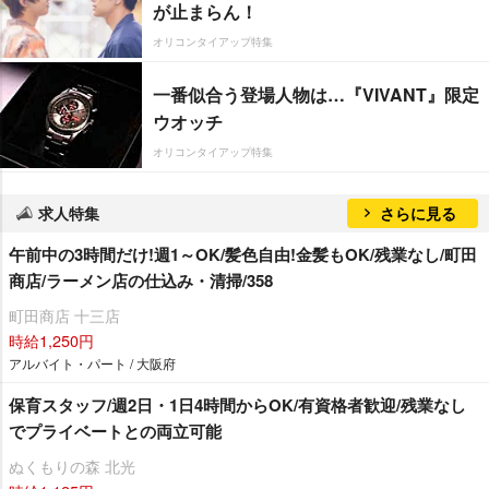
が止まらん！
オリコンタイアップ特集
一番似合う登場人物は…『VIVANT』限定
ウオッチ
オリコンタイアップ特集
求人特集
さらに見る
午前中の3時間だけ!週1～OK/髪色自由!金髪もOK/残業なし/町田
商店/ラーメン店の仕込み・清掃/358
町田商店 十三店
時給1,250円
アルバイト・パート / 大阪府
保育スタッフ/週2日・1日4時間からOK/有資格者歓迎/残業なし
でプライベートとの両立可能
ぬくもりの森 北光