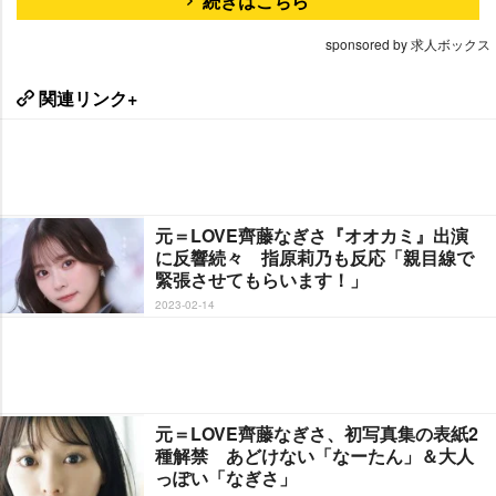
続きはこちら
sponsored by 求人ボックス
関連リンク+
元＝LOVE齊藤なぎさ『オオカミ』出演
に反響続々 指原莉乃も反応「親目線で
緊張させてもらいます！」
2023-02-14
元＝LOVE齊藤なぎさ、初写真集の表紙2
種解禁 あどけない「なーたん」＆大人
っぽい「なぎさ」