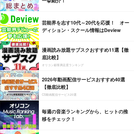
一挙紹介！
芸能界を志す10代～20代を応援！ オー
ディション・スクール情報はDeview
漫画読み放題サブスクおすすめ11選【徹
底比較】
オリコン顧客満足度ランキング
2026年動画配信サービスおすすめ40選
【徹底比較】
CS動画配信サービス20選
毎週の音楽ランキングから、ヒットの推
移をチェック！