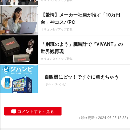
オリコンタイアップ特集
【驚愕】メーカー社員が推す「10万円
台」神コスパPC
オリコンタイアップ特集
「別班のよう」腕時計で『VIVANT』の
世界観再現
オリコンタイアップ特集
自販機にピッ！ですぐに買えちゃう
（PR）ジハンピ
コメントする・見る
（最終更新：2024-06-25 13:33）