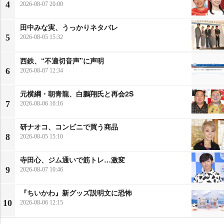
4
2026-08-07 20:00
田中みな実、うっかりネタバレ
5
2026-08-05 15:32
西鉄、“不適切音声”に声明
6
2026-08-07 12:34
元横綱・朝青龍、白鵬翔氏と再会2S
7
2026-08-06 16:16
研ナオコ、コンビニで買う商品
8
2026-08-05 15:10
寺田心、ジム通いで筋トレ…激変
9
2026-08-07 10:46
『ちいかわ』新グッズ説明文に恐怖
10
2026-08-06 12:15