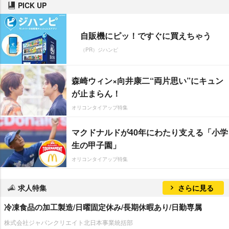
PICK UP
自販機にピッ！ですぐに買えちゃう
（PR）ジハンピ
森崎ウィン×向井康二“両片思い”にキュン
が止まらん！
オリコンタイアップ特集
マクドナルドが40年にわたり支える「小学
生の甲子園」
オリコンタイアップ特集
求人特集
さらに見る
冷凍食品の加工製造/日曜固定休み/長期休暇あり/日勤専属
株式会社ジャパンクリエイト北日本事業統括部