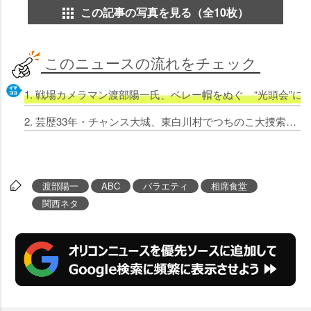
この記事の写真を見る（全10枚）
このニュースの流れをチェック
1. 戦場カメラマン渡部陽一氏、ベレー帽をぬぐ “光頭会”
2. 芸歴33年・チャンス大城、東白川村でつちのこ大捜索 『相席食堂』初登場
渡部陽一
ABC
バラエティ
相席食堂
関西ネタ