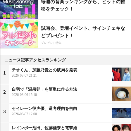
毎週の音楽ランキングから、ヒットの推
移をチェック！
試写会、登壇イベント、サインチェキな
どプレゼント！
プレゼント特集
ニュース記事アクセスランキング
テオくん、加藤乃愛との破局を発表
1
2026-08-07 21:21
自宅で「温泉卵」を簡単に作る方法
2
2026-08-06 15:10
セイレーン役声優、選考理由を告白
3
2026-08-07 12:00
レインボー池田、佐藤佳奈と電撃婚