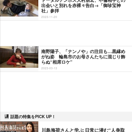
トータルテンボス大村朋宏、不倫相手との
出会いと別れを赤裸々告白→「御珍宝神
社」参拝
2023-11-20
南野陽子、「ナンノや」の注目も…黒縁め
がね姿 輪島市のお母さんたちに混じり飾
らぬ“相席ロケ”
2023-03-13
話題の特集をPICK UP！
川島海荷さんと学ぶ 日常に潜む“人身取