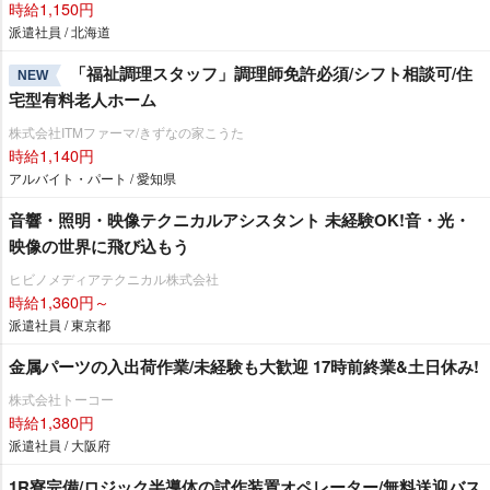
時給1,150円
派遣社員 / 北海道
「福祉調理スタッフ」調理師免許必須/シフト相談可/住
NEW
宅型有料老人ホーム
株式会社ITMファーマ/きずなの家こうた
時給1,140円
アルバイト・パート / 愛知県
音響・照明・映像テクニカルアシスタント 未経験OK!音・光・
映像の世界に飛び込もう
ヒビノメディアテクニカル株式会社
時給1,360円～
派遣社員 / 東京都
金属パーツの入出荷作業/未経験も大歓迎 17時前終業&土日休み!
株式会社トーコー
時給1,380円
派遣社員 / 大阪府
1R寮完備/ロジック半導体の試作装置オペレーター/無料送迎バス