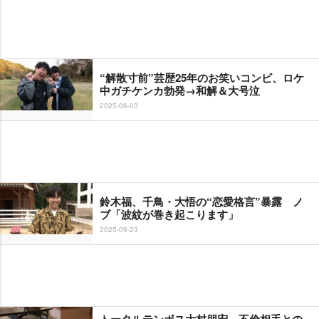
“解散寸前”芸歴25年のお笑いコンビ、ロケ
中ガチケンカ勃発→和解＆大号泣
2025-06-03
鈴木福、千鳥・大悟の“恋愛格言”暴露 ノ
ブ「波紋が巻き起こります」
2025-09-23