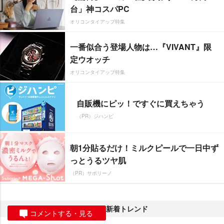
台」神コスパPC
オリコンタイアップ特集
一番似合う登場人物は…『VIVANT』限
定ウオッチ
オリコンタイアップ特集
自販機にピッ！ですぐに買えちゃう
（PR）ジハンピ
朝1分貼るだけ！ミルクピールで一日中ず
っとうるツヤ肌
（PR）サボリーノ
新着トレンド
コメントする・見る