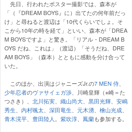
先日、行われたポスター撮影では、森本が
「（『DREAM BOYS』に）出てたの何年前だっ
け」と尋ねると渡辺は「10代くらいでしょ。そ
こから10年の時を経て」といい、森本が「DREA
M BOYSですよ」と驚き。「リアル・DREAM B
OYS だね、これは」（渡辺）「そうだね、DRE
AM BOYS」（森本）とともに感動を分け合って
いた。
このほか、出演はジャニーズJr.の
7 MEN 侍
、
少年忍者
の
ヴァサイェガ渉
、川崎皇輝（※崎＝た
つさき）、
北川拓実
、
織山尚大
、
黒田光輝
、
安嶋
秀生
、
内村颯太
、
深田竜生
、
元木湧
、
檜山光成
、
青木滉平
、
豊田陸人
。
紫吹淳
、
鳳蘭
も参加する。