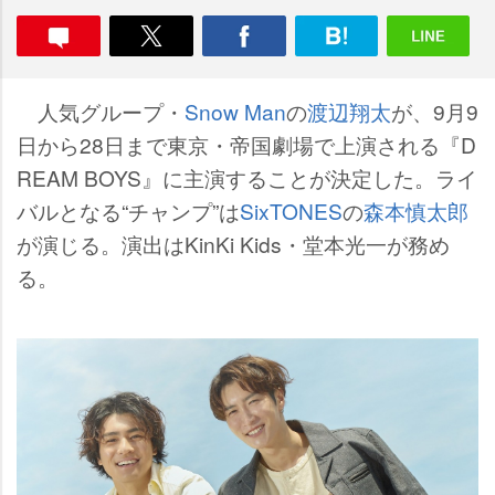
人気グループ・
Snow Man
の
渡辺翔太
が、9月9
日から28日まで東京・帝国劇場で上演される『D
REAM BOYS』に主演することが決定した。ライ
バルとなる“チャンプ”は
SixTONES
の
森本慎太郎
が演じる。演出はKinKi Kids・堂本光一が務め
る。