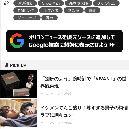
渡辺翔太
Snow Man
森本慎太郎
SixTONES
7 MEN 侍
少年忍者
紫吹淳
鳳蘭
ジャニーズ
舞台
PICK UP
「別班のよう」腕時計で『VIVANT』の世
界観再現
オリコンタイアップ特集
イケメンてんこ盛り！尊すぎる男子の純情
ラブに胸キュン
オリコンタイアップ特集