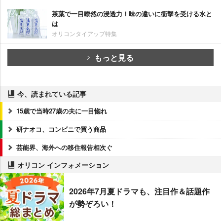
茶葉で一目瞭然の浸透力！味の違いに衝撃を受ける水と
は
オリコンタイアップ特集
もっと見る
今、読まれている記事
15歳で当時27歳の夫に一目惚れ
研ナオコ、コンビニで買う商品
芸能界、海外への移住報告相次ぐ
オリコン インフォメーション
2026年7月夏ドラマも、注目作＆話題作
が勢ぞろい！