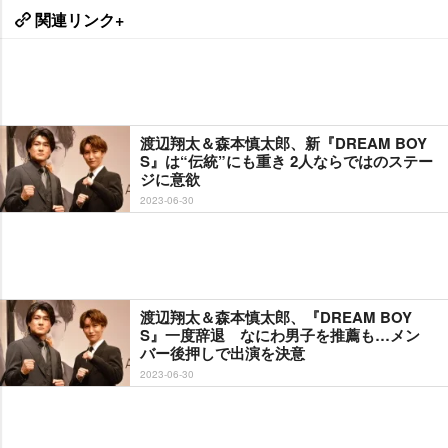
関連リンク+
渡辺翔太＆森本慎太郎、新『DREAM BOY
S』は“伝統”にも重き 2人ならではのステー
ジに意欲
2023-06-30
渡辺翔太＆森本慎太郎、『DREAM BOY
S』一度辞退 なにわ男子を推薦も…メン
バー後押しで出演を決意
2023-06-30