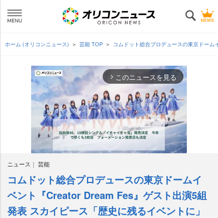
ホーム (オリコンニュース)
芸能 TOP
コムドット総合プロデュースの東京ドームイベン
このニュースを見る
arrow_forward_ios
ニュース
芸能
コムドット総合プロデュースの東京ドームイ
M
u
ベント『Creator Dream Fes』ゲスト出演5組
t
発表 スカイピース「歴史に残るイベントに」
e