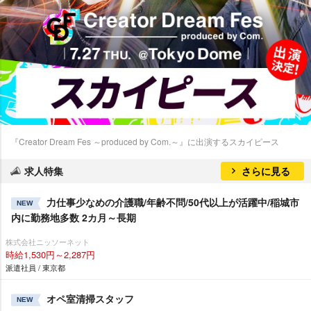
『Creator Dream Fes ～produced by Com.～』に出演するスカイピース
求人特集
さらに見る
力仕事少なめの介護職/年齢不問/50代以上が活躍中/稲城市
NEW
内に勤務地多数 2カ月～長期
株式会社ニッソーネット
時給1,530円～2,287円
派遣社員 / 東京都
オペ室清掃スタッフ
NEW