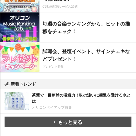
CS動画配信サービス20選
毎週の音楽ランキングから、ヒットの推
移をチェック！
試写会、登壇イベント、サインチェキな
どプレゼント！
プレゼント特集
新着トレンド
茶葉で一目瞭然の浸透力！味の違いに衝撃を受ける水と
は
オリコンタイアップ特集
もっと見る