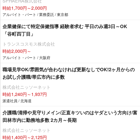
SPHAERA株式会社
時給1,700円～2,000円
アルバイト・パート / 業務委託 / 東京都
企業健保にて特定保健指導 経験者求む 平日のみ週3日～OK
「谷町四丁目」
トランスコスモス株式会社
時給2,000円～
アルバイト・パート / 大阪府
職場見学OK/雰囲気が合わなければ更新なしでOK!2ヶ月からの
お試し介護職/帯広市内に多数
株式会社ニッソーネット
時給1,240円～1,937円
派遣社員 / 北海道
介護職/清掃や見守りメイン/正直キツいのはヤダという方向け/富
田林市内に勤務地多数 2カ月～長期
株式会社ニッソーネット
時給1,400円～2,125円