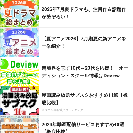
2026年7月夏ドラマも、注目作＆話題作
が勢ぞろい！
【夏アニメ2026】7月期夏の新アニメを
一挙紹介！
芸能界を志す10代～20代を応援！ オー
ディション・スクール情報はDeview
漫画読み放題サブスクおすすめ11選【徹
底比較】
オリコン顧客満足度ランキング
2026年動画配信サービスおすすめ40選
【徹底比較】