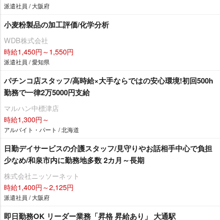
派遣社員 / 大阪府
小麦粉製品の加工評価/化学分析
WDB株式会社
時給1,450円～1,550円
派遣社員 / 愛知県
パチンコ店スタッフ/高時給×大手ならではの安心環境!初回500h
勤務で一律2万5000円支給
マルハン中標津店
時給1,300円～
アルバイト・パート / 北海道
日勤デイサービスの介護スタッフ/見守りやお話相手中心で負担
少なめ/和泉市内に勤務地多数 2カ月～長期
株式会社ニッソーネット
時給1,400円～2,125円
派遣社員 / 大阪府
即日勤務OK リーダー業務「昇格 昇給あり」 大通駅