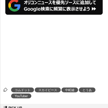
コムドット
スカイピース
中町綾
とうあ
YouTuber
PICK UP