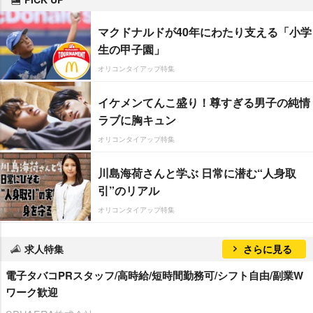
マクドナルドが40年にわたり支える「小学
生の甲子園」
オリコンタイアップ特集
イケメンてんこ盛り！尊すぎる男子の純情
ラブに胸キュン
オリコンタイアップ特集
川島海荷さんと学ぶ 日常に潜む“人身取
引”のリアル
オリコンタイアップ特集
求人特集
さらに見る
電子タバコPRスタッフ/高時給/短時間勤務可/シフト自由/副業W
ワーク歓迎