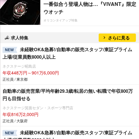
一番似合う登場人物は…『VIVANT』限定
ウオッチ
オリコンタイアップ特集
求人特集
さらに見る
未経験OK&急募!/自動車の販売スタッフ/東証プライム
NEW
上場/従業員数8000人以上
ネクステージ昭島店
年収448万円～901万6,000円
正社員 / 東京都
自動車の販売営業/平均年齢29.3歳/転居の無い転職で年収800万
円も目指せる
ネクステージ箕面セダン・スポーツ専門店
年収816万2,000円
正社員 / 大阪府
未経験OK&急募!/自動車の販売スタッフ/東証プライム
NEW