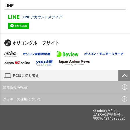
LINE
LINEアカウントメディア
PC版に切り替え
禁無断複写転載
クッキーの使用について
© oricon ME inc.
JASRAC許諾番号：
9009642140Y38026