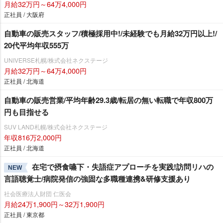
月給32万円～64万4,000円
正社員 / 大阪府
自動車の販売スタッフ/積極採用中!/未経験でも月給32万円以上!/
20代平均年収555万
UNIVERSE札幌/株式会社ネクステージ
月給32万円～64万4,000円
正社員 / 北海道
自動車の販売営業/平均年齢29.3歳/転居の無い転職で年収800万
円も目指せる
SUV LAND札幌/株式会社ネクステージ
年収816万2,000円
正社員 / 北海道
在宅で摂食嚥下・失語症アプローチを実践!訪問リハの
NEW
言語聴覚士/病院発信の強固な多職種連携&研修支援あり
社会医療法人財団 仁医会
月給24万1,900円～32万1,900円
正社員 / 東京都