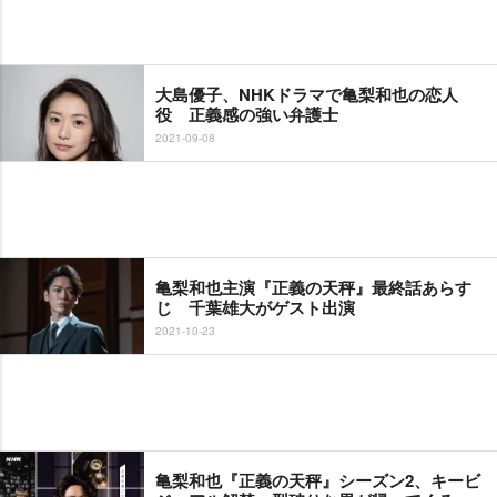
大島優子、NHKドラマで亀梨和也の恋人
役 正義感の強い弁護士
2021-09-08
亀梨和也主演『正義の天秤』最終話あらす
じ 千葉雄大がゲスト出演
2021-10-23
亀梨和也『正義の天秤』シーズン2、キービ