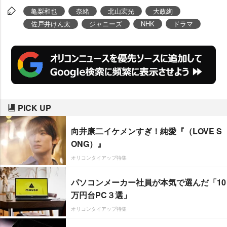
開された。
亀梨和也
奈緒
北山宏光
大政絢
佐戸井けん太
ジャニーズ
NHK
ドラマ
PICK UP
向井康二イケメンすぎ！純愛『（LOVE S
ONG）』
オリコンタイアップ特集
パソコンメーカー社員が本気で選んだ「10
万円台PC３選」
オリコンタイアップ特集