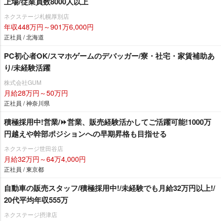
上場/従業員数8000人以上
ネクステージ札幌厚別店
年収448万円～901万6,000円
正社員 / 北海道
PC初心者OK/スマホゲームのデバッガー/寮・社宅・家賃補助あ
り/未経験活躍
株式会社GUM
月給28万円～50万円
正社員 / 神奈川県
積極採用中!営業/⏩️営業、販売経験活かしてご活躍可能!1000万
円越えや幹部ポジションへの早期昇格も目指せる
ネクステージ世田谷店
月給32万円～64万4,000円
正社員 / 東京都
自動車の販売スタッフ/積極採用中!/未経験でも月給32万円以上!/
20代平均年収555万
ネクステージ摂津店