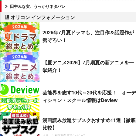
田中みな実、うっかりネタバレ
オリコン インフォメーション
2026年7月夏ドラマも、注目作＆話題作が
勢ぞろい！
【夏アニメ2026】7月期夏の新アニメを一
挙紹介！
芸能界を志す10代～20代を応援！ オーデ
ィション・スクール情報はDeview
漫画読み放題サブスクおすすめ11選【徹底
比較】
オリコン顧客満足度ランキング