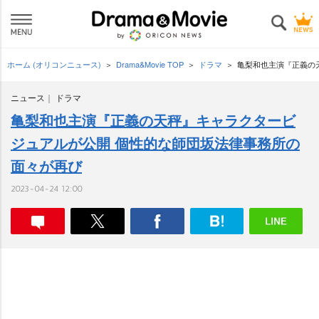
ホーム (オリコンニュース)
Drama&Movie TOP
ドラマ
亀梨和也主演『正義の
ニュース
ドラマ
亀梨和也主演『正義の天秤』キャラクタービ
ジュアルが公開 個性的な師団坂法律事務所の
面々が再び
2023-04-24 12:00