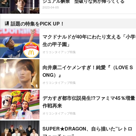
ジュアル解禁 型破りな男が帰ってくる
2023-04-05
話題の特集をPICK UP！
マクドナルドが40年にわたり支える「小学
生の甲子園」
オリコンタイアップ特集
向井康二イケメンすぎ！純愛『（LOVE S
ONG）』
オリコンタイアップ特集
デカすぎ都市伝説発生!?ファミマ45％増量
作戦再来
オリコンタイアップ特集
SUPER★DRAGON、自ら描いた”レトロ