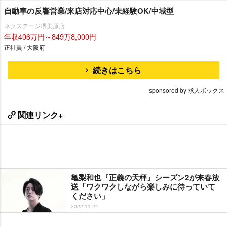
自動車の反響営業/来店対応中心/未経験OK/中域型
ネクステージ堺美原店
年収406万円～849万8,000円
正社員 / 大阪府
続きはこちら
sponsored by 求人ボックス
関連リンク+
亀梨和也『正義の天秤』シーズン2が来春放
送「ワクワクしながら楽しみに待っていて
ください」
2022-11-24