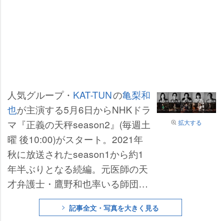
人気グループ・
KAT-TUN
の
亀梨和
也
が主演する5月6日からNHKドラ
マ『正義の天秤season2』(毎週土
拡大する
曜 後10:00)がスタート。2021年
秋に放送されたseason1から約1
年半ぶりとなる続編。元医師の天
才弁護士・鷹野和也率いる師団坂
法律事務所・刑事弁護部門ROOM
記事全文・写真を大きく見る
1のキャラクタービジュアルが公