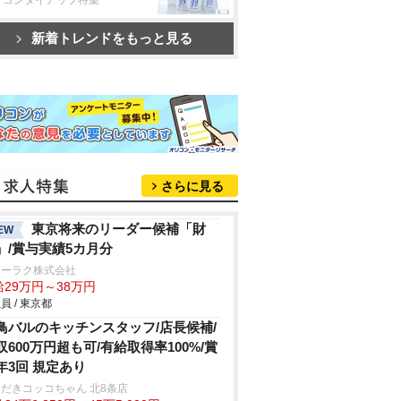
新着トレンドをもっと見る
さらに見る
東京将来のリーダー候補「財
EW
」/賞与実績5カ月分
ョーラク株式会社
給29万円～38万円
員 / 東京都
鳥バルのキッチンスタッフ/店長候補/
収600万円超も可/有給取得率100%/賞
年3回 規定あり
だきコッコちゃん 北8条店