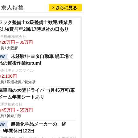
さらに見る
ラック整備士/2級整備士歓迎/残業月
h以内/賞与年2回/17時退社の日あり
日自動車株式会社
給28万円～35万円
員 / 大阪府
未経験/トヨタ自動車 堤工場で
EW
品の運搬作業/tutumi
式会社テクノスマイル
2,100円
員 / 派遣社員 / 愛知県
属車両の大型ドライバー/月45万可/東
ドーム年間シートあり
田運送株式会社
給45万円～55万円
員 / 神奈川県
農業化学品メーカーの「経
EW
」/年間休日122日