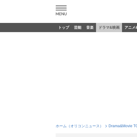
トップ
芸能
音楽
ドラマ&映画
アニメ
ホーム（オリコンニュース）
Drama&Movie T