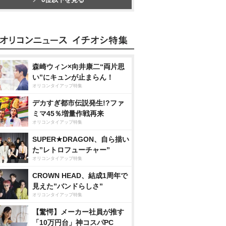
森崎ウィン×向井康二“両片思
い”にキュンが止まらん！
オリコンタイアップ特集
デカすぎ都市伝説発生!?ファ
ミマ45％増量作戦再来
オリコンタイアップ特集
SUPER★DRAGON、自ら描い
た”レトロフューチャー”
オリコンタイアップ特集
CROWN HEAD、結成1周年で
見えた”バンドらしさ”
オリコンタイアップ特集
【驚愕】メーカー社員が推す
「10万円台」神コスパPC