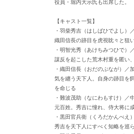
役員・堀内大示氏も出席した。
【キャスト一覧】
・羽柴秀吉（はしばひでよし）
織田信長の跡目を虎視眈々と狙い
・明智光秀（あけちみつひで）
謀反を起こした荒木村重を匿い
・織田信長（おだのぶなが）／
気を纏う天下人。自身の跡目を
を命じる
・難波茂助（なにわもすけ）／
元百姓。秀吉に憧れ、侍大将に
・黒田官兵衛（くろだかんべえ
秀吉を天下人にすべく知略を巡