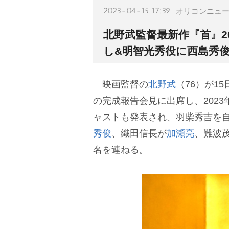
2023-04-15 17:39
オリコンニュ
北野武監督最新作『首』2
し&明智光秀役に西島秀
映画監督の
北野武
（76）が1
の完成報告会見に出席し、202
ャストも発表され、羽柴秀吉を
秀俊
、織田信長が
加瀬亮
、難波
名を連ねる。