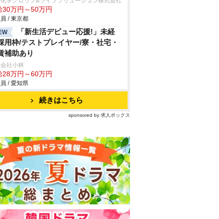
井化学クロップ&ライフソリューション株式会社
給30万円～50万円
員 / 東京都
「新生活デビュー応援!」未経
EW
採用枠/テストプレイヤー/寮・社宅・
賃補助あり
式会社小林
給28万円～60万円
員 / 愛知県
続きはこちら
sponsored by 求人ボックス