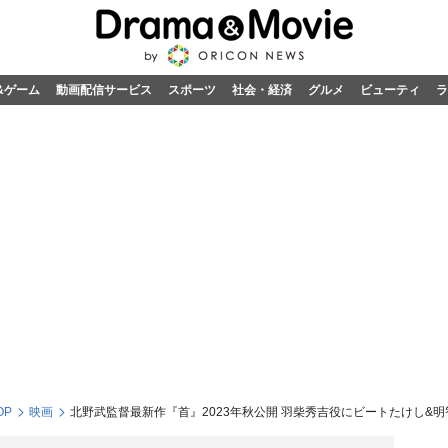
&ゲーム
動画配信サービス
スポーツ
社会・経済
グルメ
ビューティ
ラ
OP
映画
北野武監督最新作『首』2023年秋公開 羽柴秀吉役にビートたけし&