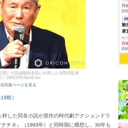
三
月
正社
N
験
家
株
月
正社
秋公開）の完成報告会見に出席した北野武監督
C）ORICON NewS inc.
写真ページを見る
19枚）
上梓した同名小説が原作の時代劇アクションドラ
ナチネ』（1993年）と同時期に構想し、30年も