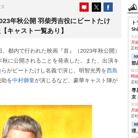
ース
023年秋公開 羽柴秀吉役にビートたけ
ト
5
俊【キャスト一覧あり】
大
月
正社
5日、都内で行われた映画『首』（2023年秋公開）
N
3年秋に公開されることを発表した。また、出演キ
部
自らがビートたけし名義で演じ、明智光秀を
西島
株
時給
茂助を
中村獅童
が演じるなど、豪華キャスト陣が
正社
専
京
宮
月
正社
N
理