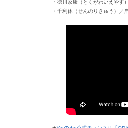
・徳川家康（とくがわいえやす
・千利休（せんのりきゅう）／