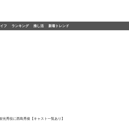
イフ
ランキング
推し活
新着トレンド
明智光秀役に西島秀俊【キャスト一覧あり】