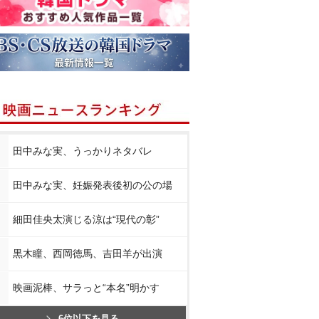
田中みな実、うっかりネタバレ
田中みな実、妊娠発表後初の公の場
細田佳央太演じる涼は“現代の彰”
黒木瞳、西岡徳馬、吉田羊が出演
映画泥棒、サラっと“本名”明かす
6位以下を見る