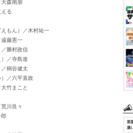
／大森南朋
支える
ざえもん）／木村祐一
／遠藤憲一
）／勝村政信
え）／寺島進
）／桐谷健太
い）／六平直政
／大竹まこと
／荒川良々
一郎
茶
違
オ