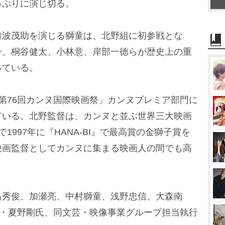
っぷりに演じ切る。
e
波茂助を演じる獅童は、北野組に初参戦とな
一、桐谷健太、小林意、岸部一徳らが歴史上の重
っている。
第76回カンヌ国際映画祭」カンヌプレミア部門に
ている。北野監督は、カンヌと並ぶ世界三大映画
1997年に『HANA-BI』で最高賞の金獅子賞を
映画監督としてカンヌに集まる映画人の間でも高
秀俊、加瀬亮、中村獅童、浅野忠信、大森南
社長・夏野剛氏、同文芸・映像事業グループ担当執行