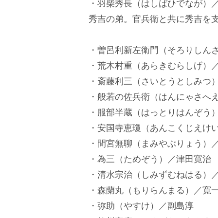
・羽柴秀長（はしばひでなが）
秀吉の弟。官兵衛と共に秀吉を
・曽呂利新左衛門（そろりしん
・荒木村重（あらきむらしげ）
・斎藤利三（さいとうとしみつ
・般若の佐兵衛（はんにゃさへ
・服部半蔵（はっとりはんぞう
・安国寺恵瓊（あんこくじえけ
・間宮無聊（まみやぶりょう）
・為三（ためぞう）／津田寛治
・清水宗治（しみずむねはる）
・森蘭丸（もりらんまる）／寛
・弥助（やすけ）／副島淳