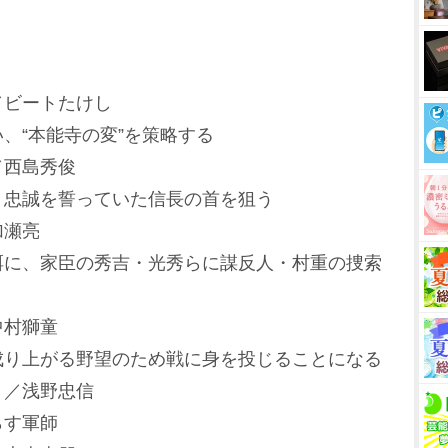
／ビートたけし
、“本能寺の変”を策略する
／西島秀俊
、忠誠を誓っていた信長の首を狙う
加瀬亮
餌に、家臣の秀吉・光秀らに謀反人・村重の捜索
中村獅童
成り上がる野望のため戦に身を投じることになる
）／浅野忠信
らす軍師