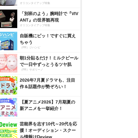
オリコンタイアップ特集
「別班のよう」腕時計で『VIV
ANT』の世界観再現
オリコンタイアップ特集
自販機にピッ！ですぐに買え
ちゃう
（PR）ジハンピ
朝1分貼るだけ！ミルクピール
で一日中ずっとうるツヤ肌
（PR）サボリーノ
2026年7月夏ドラマも、注目
作＆話題作が勢ぞろい！
【夏アニメ2026】7月期夏の
新アニメを一挙紹介！
芸能界を志す10代～20代を応
援！オーディション・スクー
ル情報はDeview