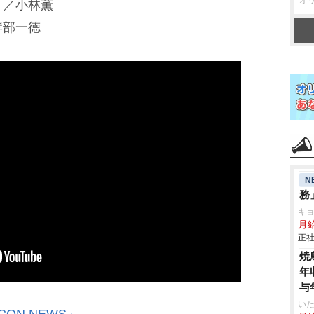
）／小林薫
岸部一徳
N
務
キ
月
正社
焼
年
与
いた