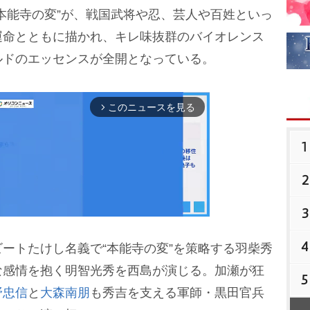
本能寺の変”が、戦国武将や忍、芸人や百姓といっ
運命とともに描かれ、キレ味抜群のバイオレンス
ルドのエッセンスが全開となっている。
このニュースを見る
arrow_forward_ios
1
2
3
4
ートたけし名義で“本能寺の変”を策略する羽柴秀
M
な感情を抱く明智光秀を西島が演じる。加瀬が狂
5
u
野忠信
と
大森南朋
も秀吉を支える軍師・黒田官兵
t