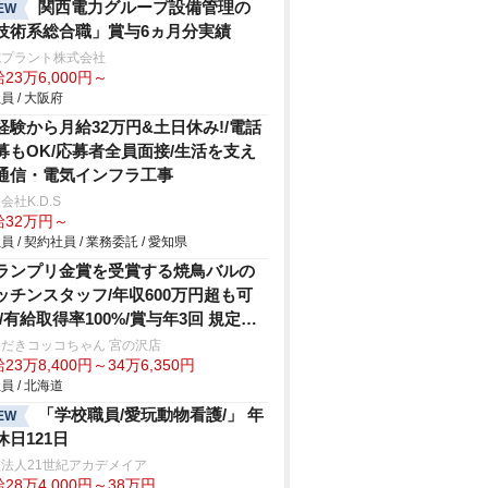
関西電力グループ設備管理の
EW
技術系総合職」賞与6ヵ月分実績
電プラント株式会社
23万6,000円～
員 / 大阪府
経験から月給32万円&土日休み!/電話
募もOK/応募者全員面接/生活を支え
通信・電気インフラ工事
会社K.D.S
給32万円～
員 / 契約社員 / 業務委託 / 愛知県
ランプリ金賞を受賞する焼鳥バルの
ッチンスタッフ/年収600万円超も可
!/有給取得率100%/賞与年3回 規定あ
だきコッコちゃん 宮の沢店
23万8,400円～34万6,350円
員 / 北海道
「学校職員/愛玩動物看護/」 年
EW
休日121日
法人21世紀アカデメイア
28万4,000円～38万円