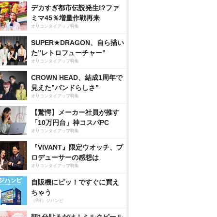
デカすぎ都市伝説発生!?ファ
ミマ45％増量作戦再来
オリコンタイアップ特集
SUPER★DRAGON、自ら描い
た”レトロフューチャー”
オリコンタイアップ特集
CROWN HEAD、結成1周年で
見えた”バンドらしさ”
オリコンタイアップ特集
【驚愕】メーカー社員が推す
「10万円台」神コスパPC
オリコンタイアップ特集
『VIVANT』限定ウオッチ、プ
ロデューサーの感想は
オリコンタイアップ特集
自販機にピッ！ですぐに買え
ちゃう
（PR）ジハンピ