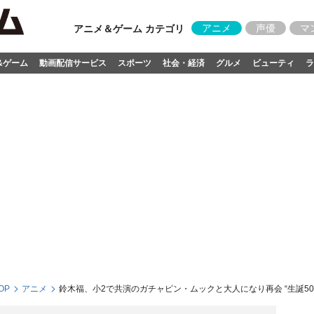
アニメ
声優
マ
アニメ＆ゲーム カテゴリ
&ゲーム
動画配信サービス
スポーツ
社会・経済
グルメ
ビューティ
ラ
OP
アニメ
鈴木福、小2で共演のガチャピン・ムックと大人になり再会 “生誕5