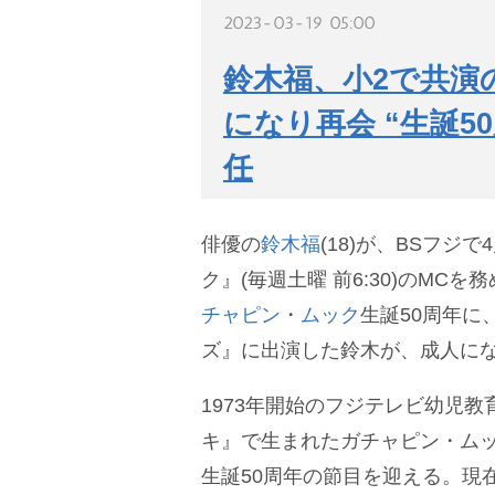
2023-03-19 05:00
鈴木福、小2で共演
になり再会 “生誕5
任
俳優の
鈴木福
(18)が、BSフジ
ク』(毎週土曜 前6:30)のMC
チャピン
・
ムック
生誕50周年に
ズ』に出演した鈴木が、成人に
1973年開始のフジテレビ幼児教
キ』で生まれたガチャピン・ムッ
生誕50周年の節目を迎える。現