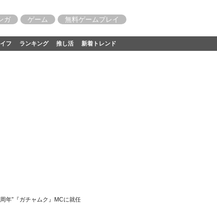
ンガ
ゲーム
無料ゲームプレイ
イフ
ランキング
推し活
新着トレンド
0周年”『ガチャムク』MCに就任