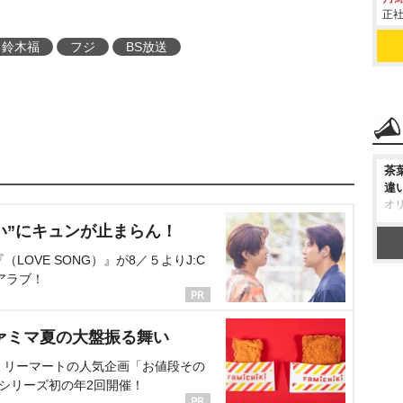
正社
鈴木福
フジ
BS放送
茶
違
オ
い”にキュンが止まらん！
OVE SONG）』が8／５よりJ:C
アラブ！
ァミマ夏の大盤振る舞い
ミリーマートの人気企画「お値段その
、シリーズ初の年2回開催！