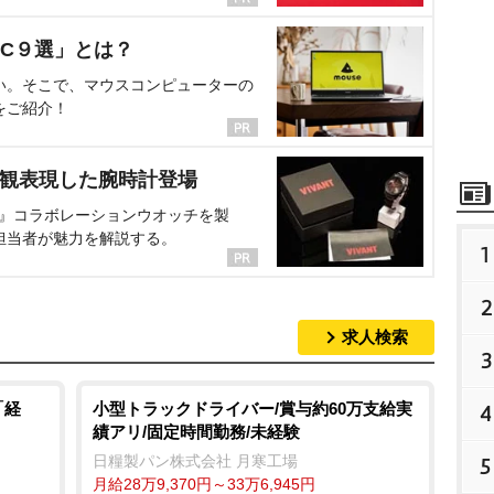
C９選」とは？
い。そこで、マウスコンピューターの
をご紹介！
界観表現した腕時計登場
NT』コラボレーションウオッチを製
担当者が魅力を解説する。
1
2
求人検索
3
「経
小型トラックドライバー/賞与約60万支給実
4
績アリ/固定時間勤務/未経験
日糧製パン株式会社 月寒工場
5
月給28万9,370円～33万6,945円