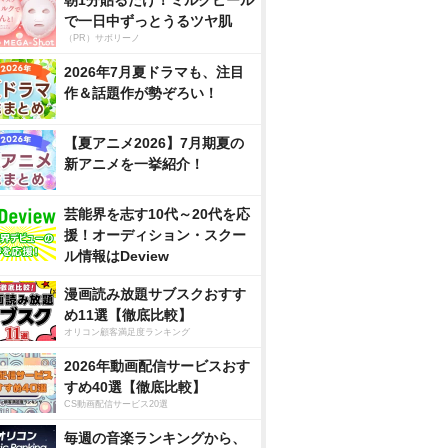
朝1分貼るだけ！ミルクピール
で一日中ずっとうるツヤ肌
（PR）サボリーノ
2026年7月夏ドラマも、注目
作＆話題作が勢ぞろい！
【夏アニメ2026】7月期夏の
新アニメを一挙紹介！
芸能界を志す10代～20代を応
援！オーディション・スクー
ル情報はDeview
漫画読み放題サブスクおすす
め11選【徹底比較】
オリコン顧客満足度ランキング
2026年動画配信サービスおす
すめ40選【徹底比較】
CS動画配信サービス20選
毎週の音楽ランキングから、