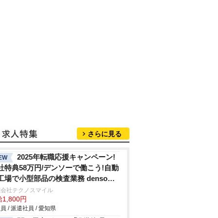
さらに見る
2025年転職応援キャンペーン!
EW
社特典58万円/デンソーで働こう!自動
工場で小型部品の検査業務 denso
hi
式会社テクノスマイル
1,800円
員 / 派遣社員 / 愛知県