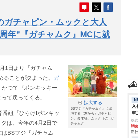
のガチャピン・ムックと大人
0周年”『ガチャムク』MCに就
で4月1日より『ガチャム
を務めることが決まった。
ガ
、かつて『ポンキッキー
なって戻ってくる。
N
拡大する
入
BSフジ『ガチャムク』に出
育番組『ひらけ!ポンキッ
車
演する（左から）ガチャピ
ン、鈴木福、ムック（C）ガ
aic
株
クは、今年の4月2日で
チャムク
時給
在はBSフジ『ガチャム
正社