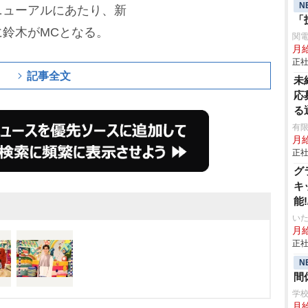
N
ニューアルにあたり、新
「
鈴木がMCとなる。
関
月給
正社
記事全文
未
応
る
有限
月
正社
グ
キ
能
り
いた
月給
正社
N
間
学校
月給