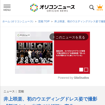
ホーム (オリコンニュース)
芸能 TOP
井上咲楽、初のウエディングドレス姿で撮
このニュースを見る
arrow_forward_ios
Powered by 
GliaStudios
M
ニュース
芸能
u
t
井上咲楽、初のウエディングドレス姿で撮影
e