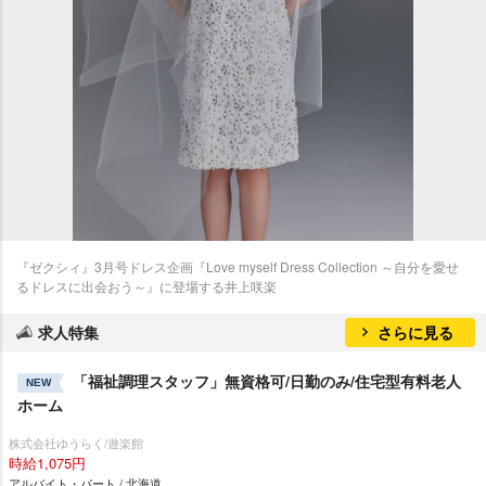
『ゼクシィ』3月号ドレス企画『Love myself Dress Collection ～自分を愛せ
るドレスに出会おう～』に登場する井上咲楽
求人特集
さらに見る
「福祉調理スタッフ」無資格可/日勤のみ/住宅型有料老人
NEW
ホーム
株式会社ゆうらく/遊楽館
時給1,075円
アルバイト・パート / 北海道