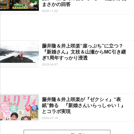
まさかの回答
2025-11-22
藤井隆＆井上咲楽“崖っぷち”に立つ？
『新婚さん』文枝＆山瀬からMC引き継
ぎ1周年すっかり浸透
2023-04-27
藤井隆＆井上咲楽が『ゼクシィ』“表
紙”飾る 『新婚さんいらっしゃい！』
とコラボ実現
2023-07-19