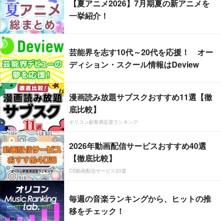
【夏アニメ2026】7月期夏の新アニメを
一挙紹介！
芸能界を志す10代～20代を応援！ オー
ディション・スクール情報はDeview
漫画読み放題サブスクおすすめ11選【徹
底比較】
オリコン顧客満足度ランキング
2026年動画配信サービスおすすめ40選
【徹底比較】
CS動画配信サービス20選
毎週の音楽ランキングから、ヒットの推
移をチェック！