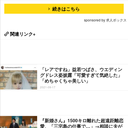
続きはこちら
sponsored by 求人ボックス
関連リンク+
「レアですね」益若つばさ、ウエディン
グドレス姿披露「可愛すぎて気絶した」
「めちゃくちゃ美しい」
2021-09-17
『新婚さん』1500キロ離れた超遠距離恋
愛、「三宅島の仕事で…」→相談に夫が