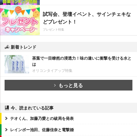
試写会、登壇イベント、サインチェキな
どプレゼント！
プレゼント特集
新着トレンド
茶葉で一目瞭然の浸透力！味の違いに衝撃を受ける水と
は
オリコンタイアップ特集
もっと見る
今、読まれている記事
テオくん、加藤乃愛との破局を発表
レインボー池田、佐藤佳奈と電撃婚