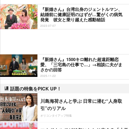
『新婚さん』台湾出身のジェントルマン、
結婚前に健康証明のはずが…驚がくの病気
発覚 彼女と乗り越えた感動秘話
2023-07-07
『新婚さん』1500キロ離れた超遠距離恋
愛、「三宅島の仕事で…」→相談に夫がま
さかの回答
2025-11-22
話題の特集をPICK UP！
川島海荷さんと学ぶ 日常に潜む“人身取
引”のリアル
オリコンタイアップ特集