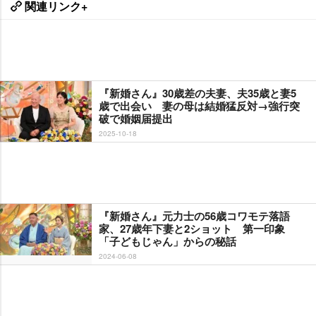
関連リンク+
『新婚さん』30歳差の夫妻、夫35歳と妻5
歳で出会い 妻の母は結婚猛反対→強行突
破で婚姻届提出
2025-10-18
『新婚さん』元力士の56歳コワモテ落語
家、27歳年下妻と2ショット 第一印象
「子どもじゃん」からの秘話
2024-06-08