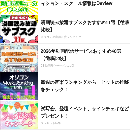
ィション・スクール情報はDeview
漫画読み放題サブスクおすすめ11選【徹底
比較】
オリコン顧客満足度ランキング
2026年動画配信サービスおすすめ40選
【徹底比較】
CS動画配信サービス20選
毎週の音楽ランキングから、ヒットの推移
をチェック！
試写会、登壇イベント、サインチェキなど
プレゼント！
プレゼント特集