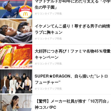
マクドナルドが40年にわたり支える「小学
生の甲子園」
オリコンタイアップ特集
イケメンてんこ盛り！尊すぎる男子の純情
ラブに胸キュン
オリコンタイアップ特集
大好評につき再び！ファミマ名物45％増量
キャンペーン
オリコンタイアップ特集
SUPER★DRAGON、自ら描いた”レトロ
フューチャー”
オリコンタイアップ特集
【驚愕】メーカー社員が推す「10万円台」
神コスパPC