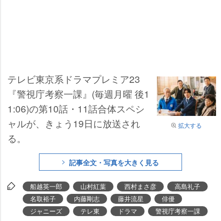
テレビ東京系ドラマプレミア23
『警視庁考察一課』(毎週月曜 後1
1:06)の第10話・11話合体スペシ
ャルが、きょう19日に放送され
拡大する
る。
記事全文・写真を大きく見る
船越英一郎
山村紅葉
西村まさ彦
高島礼子
名取裕子
内藤剛志
藤井流星
俳優
ジャニーズ
テレ東
ドラマ
警視庁考察一課