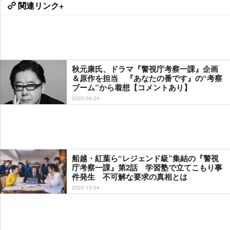
関連リンク+
秋元康氏、ドラマ『警視庁考察一課』企画
＆原作を担当 『あなたの番です』の“考察
ブーム”から着想【コメントあり】
2022-09-24
船越・紅葉ら“レジェンド級”集結の『警視
庁考察一課』第2話 学習塾で立てこもり事
件発生 不可解な要求の真相とは
2022-10-24