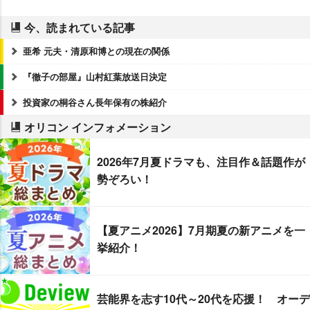
今、読まれている記事
亜希 元夫・清原和博との現在の関係
『徹子の部屋』山村紅葉放送日決定
投資家の桐谷さん長年保有の株紹介
オリコン インフォメーション
2026年7月夏ドラマも、注目作＆話題作が
勢ぞろい！
【夏アニメ2026】7月期夏の新アニメを一
挙紹介！
芸能界を志す10代～20代を応援！ オーデ