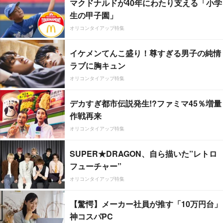
マクドナルドが40年にわたり支える「小学
生の甲子園」
オリコンタイアップ特集
イケメンてんこ盛り！尊すぎる男子の純情
ラブに胸キュン
オリコンタイアップ特集
デカすぎ都市伝説発生!?ファミマ45％増量
作戦再来
オリコンタイアップ特集
SUPER★DRAGON、自ら描いた”レトロ
フューチャー”
オリコンタイアップ特集
【驚愕】メーカー社員が推す「10万円台」
神コスパPC