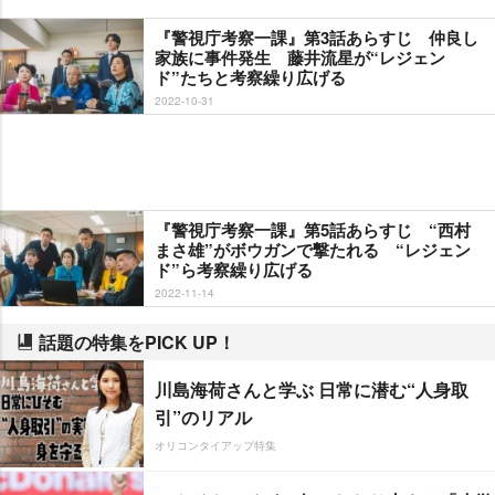
『警視庁考察一課』第3話あらすじ 仲良し
家族に事件発生 藤井流星が“レジェン
ド”たちと考察繰り広げる
2022-10-31
『警視庁考察一課』第5話あらすじ “西村
まさ雄”がボウガンで撃たれる “レジェン
ド”ら考察繰り広げる
2022-11-14
話題の特集をPICK UP！
川島海荷さんと学ぶ 日常に潜む“人身取
引”のリアル
オリコンタイアップ特集