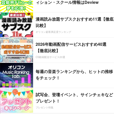
ィション・スクール情報はDeview
漫画読み放題サブスクおすすめ11選【徹底
比較】
オリコン顧客満足度ランキング
2026年動画配信サービスおすすめ40選
【徹底比較】
CS動画配信サービス20選
毎週の音楽ランキングから、ヒットの推移
をチェック！
試写会、登壇イベント、サインチェキなど
プレゼント！
プレゼント特集