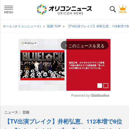
ホーム (オリコンニュース)
芸能 TOP
【TV出演ブレイク】井桁弘恵、112本増で
このニュースを見る
arrow_forward_ios
Powered by 
GliaStudios
M
ニュース
芸能
u
t
【TV出演ブレイク】井桁弘恵、112本増で8位
e