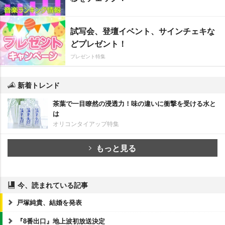
試写会、登壇イベント、サインチェキな
どプレゼント！
プレゼント特集
新着トレンド
茶葉で一目瞭然の浸透力！味の違いに衝撃を受ける水と
は
オリコンタイアップ特集
もっと見る
今、読まれている記事
戸塚純貴、結婚を発表
『8番出口』地上波初放送決定