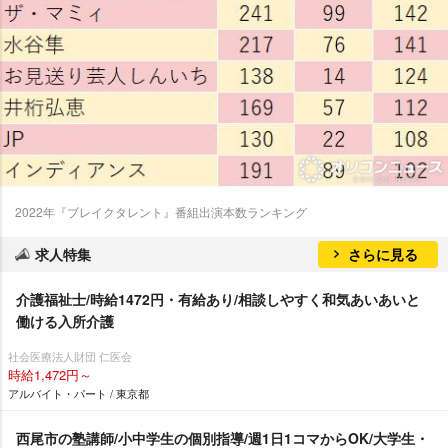
2022年『ブレイクタレント』番組出演本数ランキング
求人特集
さらに見る
介護福祉士/時給1472円・有給あり/相談しやすく和気あいあいと
働ける入所介護
社会医療法人財団 仁医会
時給1,472円～
アルバイト・パート / 東京都
西尾市の塾講師/小中学生の個別指導/週1日1コマからOK/大学生・