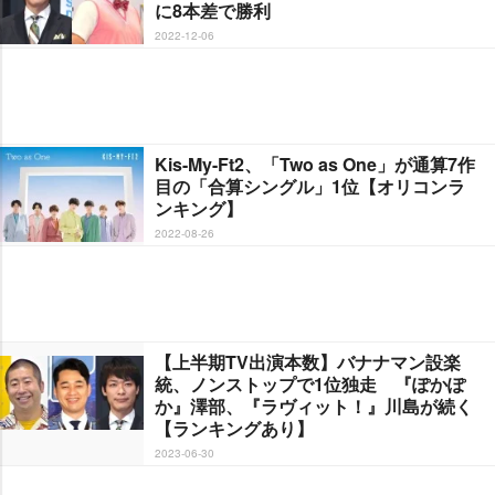
に8本差で勝利
2022-12-06
Kis-My-Ft2、「Two as One」が通算7作
目の「合算シングル」1位【オリコンラ
ンキング】
2022-08-26
【上半期TV出演本数】バナナマン設楽
統、ノンストップで1位独走 『ぽかぽ
か』澤部、『ラヴィット！』川島が続く
【ランキングあり】
2023-06-30