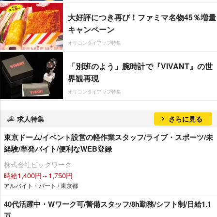
大好評につき再び！ファミマ名物45％増量
キャンペーン
オリコンタイアップ特集
「別班のよう」腕時計で『VIVANT』の世
界観再現
オリコンタイアップ特集
求人特集
さらに見る
東京ドーム/イベント設営の軽作業スタッフ/ライブ・スポーツ/未
経験/単発バイト/便利なWEB登録
株式会社ビッグワーク
時給1,400円～1,750円
アルバイト・パート / 東京都
40代活躍中・Wワーク可/警備スタッフ/8h勤務/シフト制/日給1.1
万