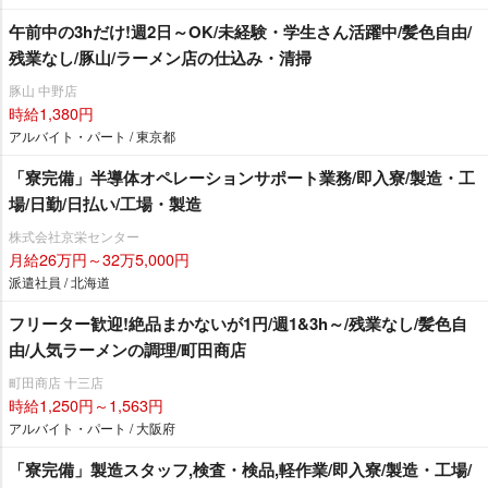
午前中の3hだけ!週2日～OK/未経験・学生さん活躍中/髪色自由/
残業なし/豚山/ラーメン店の仕込み・清掃
豚山 中野店
時給1,380円
アルバイト・パート / 東京都
「寮完備」半導体オペレーションサポート業務/即入寮/製造・工
場/日勤/日払い/工場・製造
株式会社京栄センター
月給26万円～32万5,000円
派遣社員 / 北海道
フリーター歓迎!絶品まかないが1円/週1&3h～/残業なし/髪色自
由/人気ラーメンの調理/町田商店
町田商店 十三店
時給1,250円～1,563円
アルバイト・パート / 大阪府
「寮完備」製造スタッフ,検査・検品,軽作業/即入寮/製造・工場/