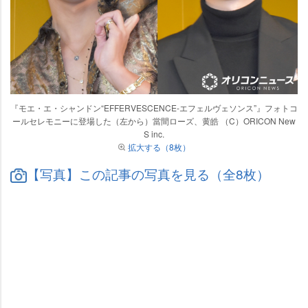
『モエ・エ・シャンドン“EFFERVESCENCE-エフェルヴェソンス”』フォトコ
ールセレモニーに登場した（左から）當間ローズ、黄皓 （C）ORICON New
S inc.
拡大する（8枚）
【写真】この記事の写真を見る（全8枚）