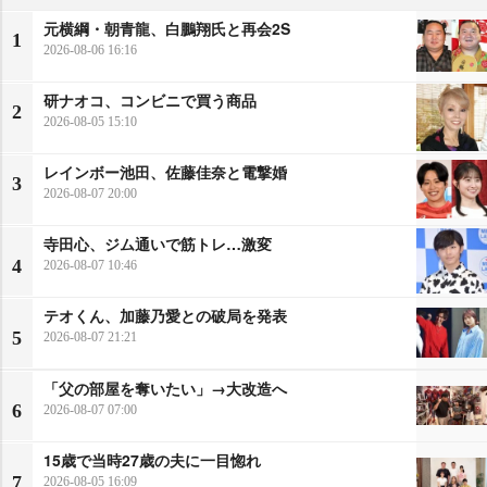
元横綱・朝青龍、白鵬翔氏と再会2S
1
2026-08-06 16:16
研ナオコ、コンビニで買う商品
2
2026-08-05 15:10
レインボー池田、佐藤佳奈と電撃婚
3
2026-08-07 20:00
寺田心、ジム通いで筋トレ…激変
4
2026-08-07 10:46
テオくん、加藤乃愛との破局を発表
5
2026-08-07 21:21
「父の部屋を奪いたい」→大改造へ
6
2026-08-07 07:00
15歳で当時27歳の夫に一目惚れ
7
2026-08-05 16:09