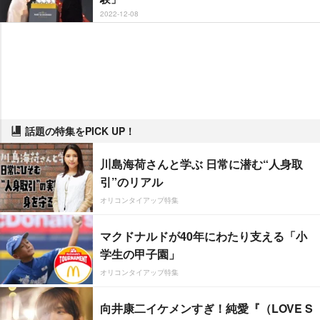
2022-12-08
話題の特集をPICK UP！
川島海荷さんと学ぶ 日常に潜む“人身取
引”のリアル
オリコンタイアップ特集
マクドナルドが40年にわたり支える「小
学生の甲子園」
オリコンタイアップ特集
向井康二イケメンすぎ！純愛『（LOVE S