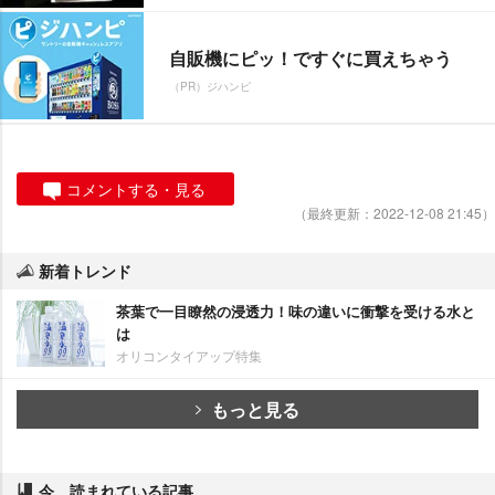
自販機にピッ！ですぐに買えちゃう
（PR）ジハンピ
コメントする・見る
（最終更新：2022-12-08 21:45）
新着トレンド
茶葉で一目瞭然の浸透力！味の違いに衝撃を受ける水と
は
オリコンタイアップ特集
もっと見る
今、読まれている記事