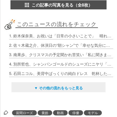
この記事の写真を見る（全8枚）
このニュースの流れをチェック
1. 鈴木保奈美、お祝いは「日常の小さいことで」 晴れの日でシャンパン
2. 佐々木蔵之介、休演日の“朝シャン”で「幸せな気分に」 出演中の舞台とシャンパンの「金」つながりに苦笑い
3. 南果歩、クリスマスの予定聞かれ苦笑い「私に聞きますか？」 イブは予定なし宣言も女子会へ
4. 別所哲也、シャンパンゴールドのシューズにニヤリ「幸運を呼ぶ色」 俳優生活35周年にしみじみ
5. 石田ニコル、美背中ぱっくりの純白ドレス 乾杯した瞬間明かす
▼ その他の流れをもっと見る
當間ローズ
黄皓
動画
俳優
モデル