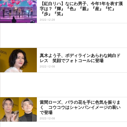
【紅白リハ】なにわ男子、今年1年を表す漢
字は？『輝』『色』『親』『産』『忙』
『歩』『笑』
2022-12-28
真木よう子、ボディラインあらわな純白ド
レス 笑顔でフォトコールに登場
2022-12-08
當間ローズ、バラの花を手に色気を振りま
く コウコウはシャンパンイメージの装い
で登場
2022-12-08