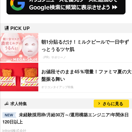
PICK UP
朝1分貼るだけ！ミルクピールで一日中ず
っとうるツヤ肌
（PR）サボリーノ
お値段そのまま45％増量！ファミマ夏の大
盤振る舞い
オリコンタイアップ特集
求人特集
さらに見る
未経験採用枠/月給30万～/運用構築エンジニア/年間休日
NEW
120日以上
infront株式会社