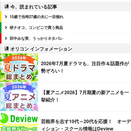
今、読まれている記事
15歳で当時27歳の夫に一目惚れ
研ナオコ、コンビニで買う商品
田中みな実、うっかりネタバレ
オリコン インフォメーション
2026年7月夏ドラマも、注目作＆話題作が
勢ぞろい！
【夏アニメ2026】7月期夏の新アニメを一
挙紹介！
芸能界を志す10代～20代を応援！ オーデ
ィション・スクール情報はDeview