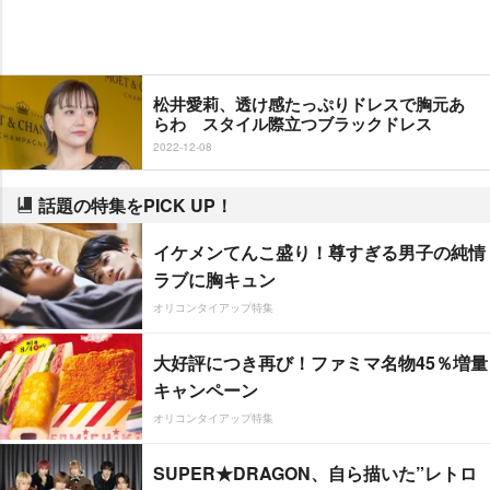
松井愛莉、透け感たっぷりドレスで胸元あ
らわ スタイル際立つブラックドレス
2022-12-08
話題の特集をPICK UP！
イケメンてんこ盛り！尊すぎる男子の純情
ラブに胸キュン
オリコンタイアップ特集
大好評につき再び！ファミマ名物45％増量
キャンペーン
オリコンタイアップ特集
SUPER★DRAGON、自ら描いた”レトロ