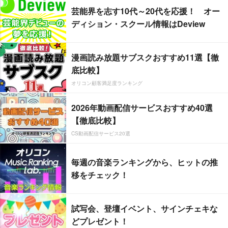
芸能界を志す10代～20代を応援！ オー
ディション・スクール情報はDeview
漫画読み放題サブスクおすすめ11選【徹
底比較】
オリコン顧客満足度ランキング
2026年動画配信サービスおすすめ40選
【徹底比較】
CS動画配信サービス20選
毎週の音楽ランキングから、ヒットの推
移をチェック！
試写会、登壇イベント、サインチェキな
どプレゼント！