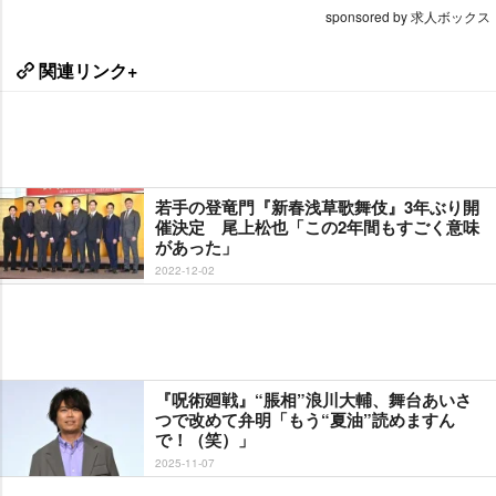
sponsored by 求人ボックス
関連リンク+
若手の登竜門『新春浅草歌舞伎』3年ぶり開
催決定 尾上松也「この2年間もすごく意味
があった」
2022-12-02
『呪術廻戦』“脹相”浪川大輔、舞台あいさ
つで改めて弁明「もう“夏油”読めますん
で！（笑）」
2025-11-07