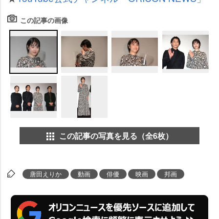
この記事の画像
この記事の写真を見る（全6枚）
唐田えりか
動画
俳優
映画
邦画