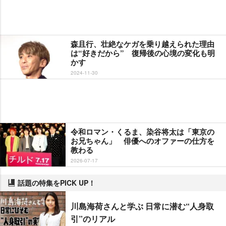
森且行、壮絶なケガを乗り越えられた理由
は“好きだから” 復帰後の心境の変化も明
かす
2024-11-30
令和ロマン・くるま、染谷将太は「東京の
お兄ちゃん」 俳優へのオファーの仕方を
教わる
2026-07-17
話題の特集をPICK UP！
川島海荷さんと学ぶ 日常に潜む“人身取
引”のリアル