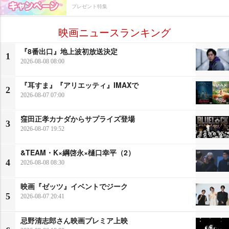
プレゼント特集
映画ニュースランキング
『8番出口』地上波初放送決定
1
2026-08-08 08:00
『耳すま』『アリエッティ』IMAXで
2
2026-08-07 07:00
窪田正孝カナダからサプライズ登場
3
2026-08-07 19:52
&TEAM・K×綱啓永×樋口幸平（2）
4
2026-08-08 08:30
映画『ゼッツ』イベントでジーク
5
2026-08-07 20:41
忌野清志郎さん映画プレミア上映