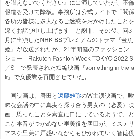
を唱えないでください』に出演していたが、不倫
報道を受けて降板。事務所は公式サイトで「関係
各所の皆様に多大なるご迷惑をおかけしたことを
深くお詫び申し上げます」と謝罪。その後、同3
月に出演したNHK BSプレミアムのドラマ『金魚
姫』が放送されたが、21年開催のファッション
ショー「Rakuten Fashion Week TOKYO 2022 S
／S」で発表された短編映画『something in the a
ir』で女優業を再開させていた。
同映画は、唐田と
遠藤雄弥
のW主演映画で、曖
昧な会話の中に真実を探り合う男女の（恋愛）映
画。思ったことを素直に口にしているようで、ど
こか本音がつかめない里美役を唐田が、ミステリ
アスな里美に戸惑いながらもひかれていく智徳役