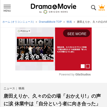
ホーム (オリコンニュース)
Drama&Movie TOP
映画
唐田えりか、久々の公の
SEE MORE
Powered by 
GliaStudios
M
ニュース
映画
u
t
唐田えりか、久々の公の場「おかえり!」の声
e
に涙 休業中は「自分という者に向き合った」