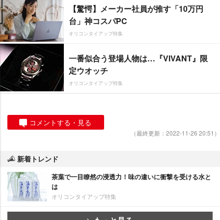
【驚愕】メーカー社員が推す「10万円
台」神コスパPC
オリコンタイアップ特集
一番似合う登場人物は…『VIVANT』限
定ウオッチ
オリコンタイアップ特集
コメントする・見る
（最終更新：2022-11-26 20:51）
新着トレンド
茶葉で一目瞭然の浸透力！味の違いに衝撃を受ける水と
は
オリコンタイアップ特集