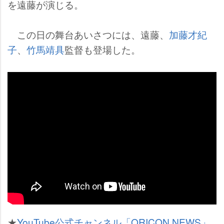
を遠藤が演じる。
この日の舞台あいさつには、遠藤、
加藤才紀
子
、
竹馬靖具
監督も登場した。
★
YouTube公式チャンネル「ORICON NEWS」