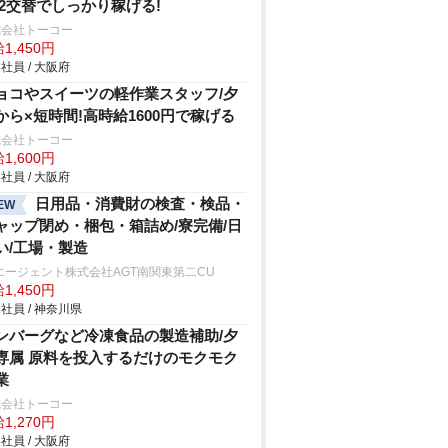
 2交替でしっかり稼げる!
式会社トーコー
1,450円
社員 / 大阪府
ョコやスイーツの軽作業スタッフ/夕
から×短時間!高時給1600円で稼げる
式会社トーコー
1,600円
社員 / 大阪府
日用品・消費財の検査・検品・
EW
ャップ閉め・梱包・箱詰め/寮完備/日
い/工場・製造
エージェント株式会社AGT南関東第二CU
1,450円
社員 / 神奈川県
ンバーグなど冷凍食品の製造補助/夕
専属 原料を投入するだけのモクモク
業
式会社トーコー
1,270円
社員 / 大阪府