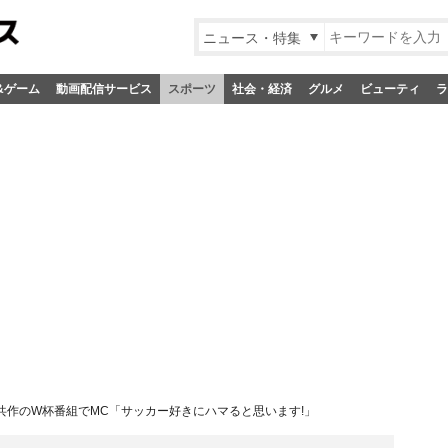
ニュース・特集
&ゲーム
動画配信サービス
スポーツ
社会・経済
グルメ
ビューティ
ラ
ZN共作のW杯番組でMC「サッカー好きにハマると思います!」