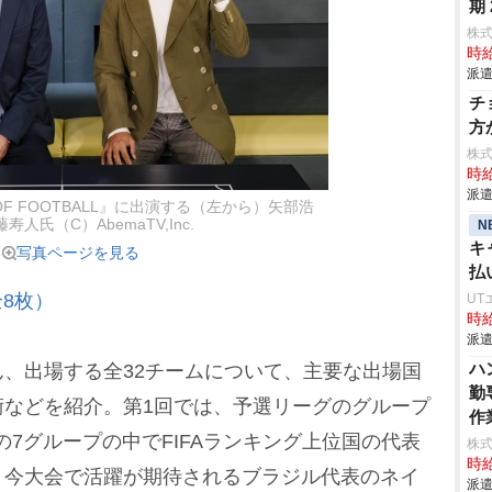
期
株
時給
派遣
チ
方
株
時給
派遣
 OF FOOTBALL』に出演する（左から）矢部浩
寿人氏（C）AbemaTV,Inc.
N
キ
写真ページを見る
払
8枚）
UT
時給
派遣
ハ
、出場する全32チームについて、主要な出場国
勤
などを紹介。第1回では、予選リーグのグループ
作
の7グループの中でFIFAランキング上位国の代表
株
時給
、今大会で活躍が期待されるブラジル代表のネイ
派遣