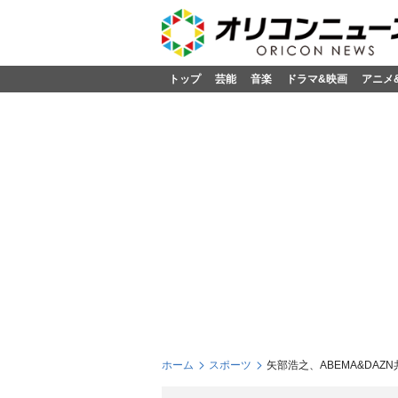
トップ
芸能
音楽
ドラマ&映画
アニメ
ホーム
スポーツ
矢部浩之、ABEMA&DA