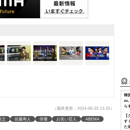
韓国
as
ら
（最終更新：2024-06-25 13:25）
【
浩之
佐藤寿人
俳優
お笑い芸人
ABEMA
す
た