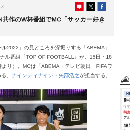
ース
AZN共作のW杯番組でMC「サッカー好き
ル2022」の見どころを深堀りする「ABEMA」
番組『TOP OF FOOTBALL』が、15日・18
より）。MCは「ABEMA・テレビ朝日 FIFAワ
める、
ナインティナイン
・
矢部浩之
が担当する。
N
師
住宅
時給
アル
短