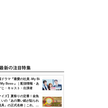
ドラマ『最愛の社員 -My Bi
, My Boss-』｜配信情報・あ
すじ・キャスト・出演者
クイズ】夏祭りの定番！金魚
くいの「あの薄い紙が貼られ
道具」の正式名称｜これ、…