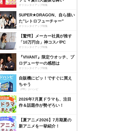
ァミマ夏の大盤振る舞い
オリコンタイアップ特集
SUPER★DRAGON、自ら描い
た”レトロフューチャー”
オリコンタイアップ特集
【驚愕】メーカー社員が推す
「10万円台」神コスパPC
オリコンタイアップ特集
『VIVANT』限定ウオッチ、プ
ロデューサーの感想は
オリコンタイアップ特集
自販機にピッ！ですぐに買え
ちゃう
（PR）ジハンピ
2026年7月夏ドラマも、注目
作＆話題作が勢ぞろい！
【夏アニメ2026】7月期夏の
新アニメを一挙紹介！