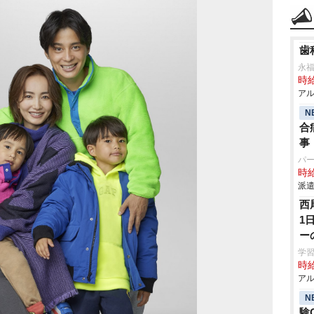
歯
永
時給
アル
N
合
事
パ
時給
派遣
西
1
ー
学習塾
時給
アル
N
験