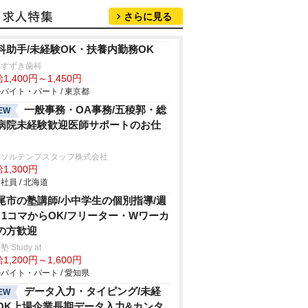
さらに見る
科助手/未経験OK・扶養内勤務OK
福すずき歯科
1,400円～1,450円
バイト・パート / 東京都
一般事務・OA事務/五稜郭・総
EW
病院未経験歓迎医師サポートのお仕
ーソルテンプスタッフ株式会社
1,300円
社員 / 北海道
尾市の塾講師/小中学生の個別指導/週
日1コマからOK/フリーター・Wワーカ
の方歓迎
 Study at
1,200円～1,600円
バイト・パート / 愛知県
データ入力・タイピング/未経
EW
OK上場企業長期データ入力&カンタ