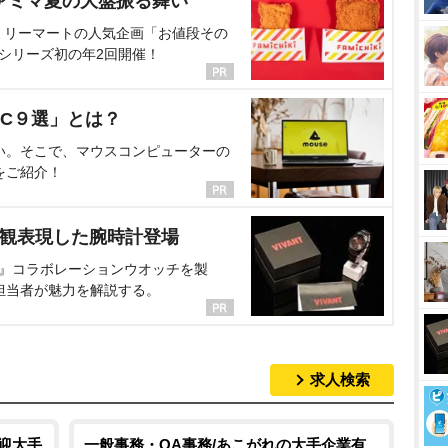
ァミマ夏の大盤振る舞い
ミリーマートの人気企画「お値段その
、シリーズ初の年2回開催！
C９選」とは？
い。そこで、マウスコンピューターの
をご紹介！
界観表現した腕時計登場
NT』コラボレーションウオッチを製
担当者が魅力を解説する。
求人検索
歓迎大手
一般事務・OA事務/あこがれの大手企業有