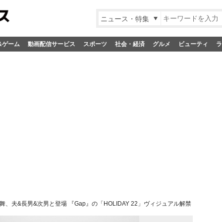
ニュース・特集
&ゲーム
動画配信サービス
スポーツ
社会・経済
グルメ
ビューティ
ラ
舞、夫&長男&次男と登場 『Gap』の「HOLIDAY 22」ヴィジュアル解禁