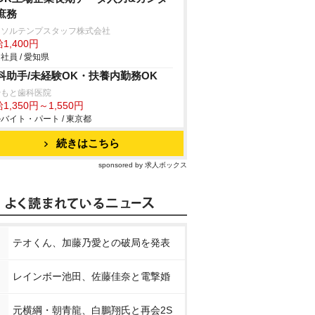
庶務
ーソルテンプスタッフ株式会社
1,400円
社員 / 愛知県
科助手/未経験OK・扶養内勤務OK
やもと歯科医院
1,350円～1,550円
バイト・パート / 東京都
続きはこちら
sponsored by 求人ボックス
テオくん、加藤乃愛との破局を発表
レインボー池田、佐藤佳奈と電撃婚
元横綱・朝青龍、白鵬翔氏と再会2S