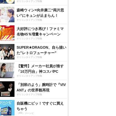
オリコンタイアップ特集
森崎ウィン×向井康二“両片思
い”にキュンが止まらん！
オリコンタイアップ特集
大好評につき再び！ファミマ
名物45％増量キャンペーン
オリコンタイアップ特集
SUPER★DRAGON、自ら描い
た”レトロフューチャー”
オリコンタイアップ特集
【驚愕】メーカー社員が推す
「10万円台」神コスパPC
オリコンタイアップ特集
「別班のよう」腕時計で『VIV
ANT』の世界観再現
オリコンタイアップ特集
自販機にピッ！ですぐに買え
ちゃう
（PR）ジハンピ