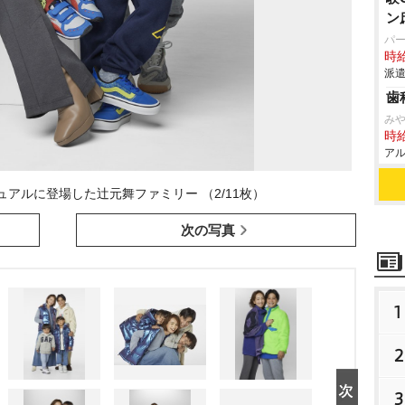
ン
パ
時給
派遣
歯
み
時給
アル
ビジュアルに登場した辻元舞ファミリー （2/11枚）
次の写真
1
2
3