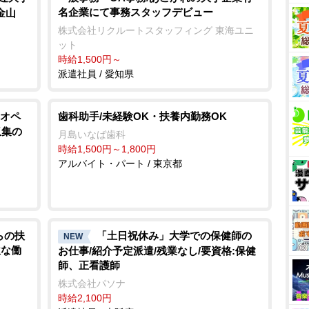
名企業にて事務スタッフデビュー
金山
株式会社リクルートスタッフィング 東海ユニ
ット
時給1,500円～
派遣社員 / 愛知県
オペ
歯科助手/未経験OK・扶養内勤務OK
収集の
月島いなば歯科
時給1,500円～1,800円
アルバイト・パート / 東京都
らの扶
「土日祝休み」大学での保健師の
NEW
軟な働
お仕事/紹介予定派遣/残業なし/要資格:保健
師、正看護師
株式会社パソナ
時給2,100円