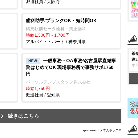
派遣社員 / 大阪府
歯科助手/ブランクOK・短時間OK
鶴見駅前ゼータ歯科・矯正歯科
時給1,300円～1,700円
アルバイト・パート / 神奈川県
茶
違
一般事務・OA事務/名古屋駅直結事
NEW
オ
務はじめてOK 現場事務所で事務サポ1750
円
パーソルテンプスタッフ株式会社
時給1,750円
派遣社員 / 愛知県
続きはこちら
sponsored by 求人ボックス