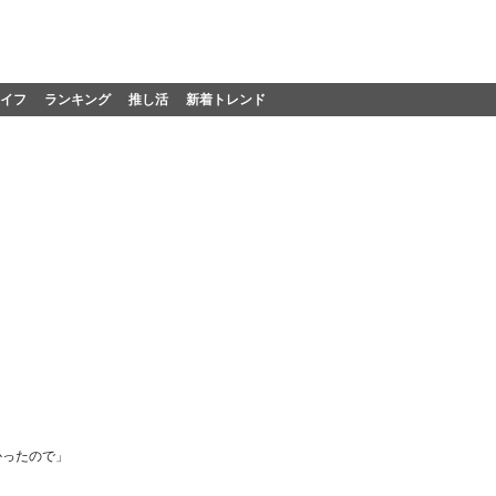
イフ
ランキング
推し活
新着トレンド
かったので」