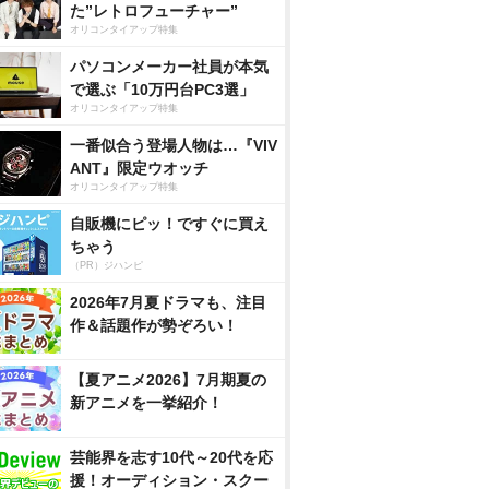
た”レトロフューチャー”
オリコンタイアップ特集
パソコンメーカー社員が本気
で選ぶ「10万円台PC3選」
オリコンタイアップ特集
一番似合う登場人物は…『VIV
ANT』限定ウオッチ
オリコンタイアップ特集
自販機にピッ！ですぐに買え
ちゃう
（PR）ジハンピ
2026年7月夏ドラマも、注目
作＆話題作が勢ぞろい！
【夏アニメ2026】7月期夏の
新アニメを一挙紹介！
芸能界を志す10代～20代を応
援！オーディション・スクー