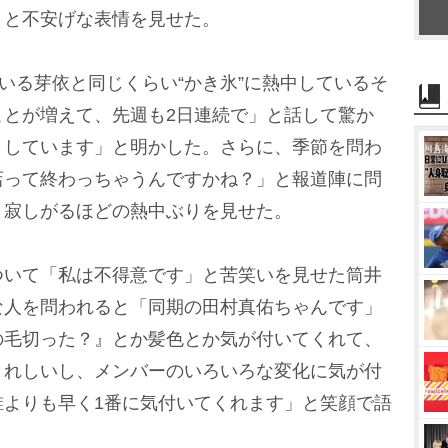
」と不安げな表情を見せた。
いる芽依と同じくらい“かき氷”に熱中しているそ
ことが増えて、先週も2日連続で」と話して驚か
りしています」と明かした。さらに、季節を問わ
店って終わっちゃうんですかね？」と報道陣に問
と寂しがるほどの熱中ぶりを見せた。
いて「私は不得意です」と苦笑いを見せた筒井
な人を問われると「同期の田村真佑ちゃんです」
の毛切った？』とか髪色とか気が付いてくれて、
うれしいし、メンバーのいろいろな変化に気が付
誰よりも早く1番に気付いてくれます」と笑顔で語