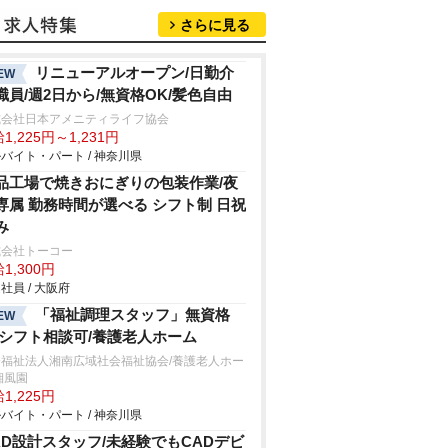
さらに見る
リニューアルオープン/日勤介
EW
職員/週2日から/無資格OK/髪色自由
式会社日本アメニティライフ協会
1,225円～1,231円
バイト・パート / 神奈川県
品工場で焼きおにぎりの包装作業/夜
専属 勤務時間が選べる シフト制 日祝
み
式会社トーコー
1,300円
社員 / 大阪府
「福祉調理スタッフ」無資格
EW
/シフト相談可/養護老人ホーム
会福祉法人湘南広域社会福祉協会/養護老人ホー
湘風園
1,225円
バイト・パート / 神奈川県
AD設計スタッフ/未経験でもCADデビ