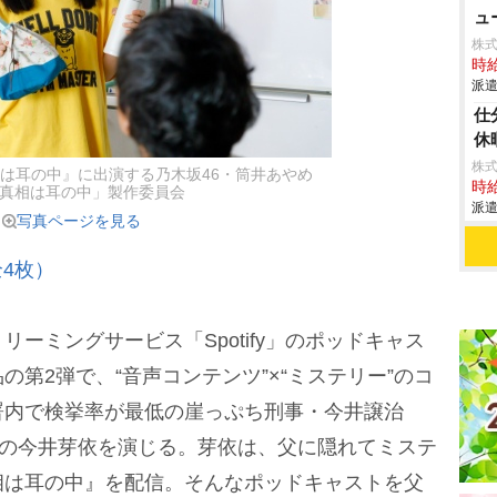
ュ
株
時給
派遣
仕
休
株
は耳の中』に出演する乃木坂46・筒井あやめ
時給
「真相は耳の中」製作委員会
派遣
写真ページを見る
4枚）
ーミングサービス「Spotify」のポッドキャス
第2弾で、“音声コンテンツ”×“ミステリー”のコ
署内で検挙率が最低の崖っぷち刑事・今井譲治
”の今井芽依を演じる。芽依は、父に隠れてミステ
相は耳の中』を配信。そんなポッドキャストを父