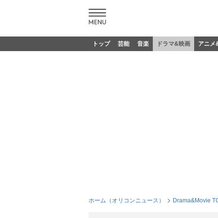
トップ
芸能
音楽
ドラマ&映画
アニメ
ホーム（オリコンニュース）
Drama&Movie T