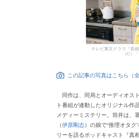
テレビ東京ドラマ『真相
（C）
この記事の写真はこちら（全
同作は、同局とオーディオストリ
ト番組が連動したオリジナル作品の
メディーミステリー。筒井は、
（
伊原剛志
）の娘で“推理オタク
リーを語るポッドキャスト『真