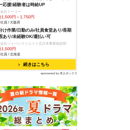
ー応援!経験者は時給UP
式会社トーコー
1,500円～1,750円
社員 / 大阪府
分け作業/日勤のみ/社員食堂あり/長期
暇あり/未経験OK/週払い可
式会社ジャパンクリエイト北日本事業統括部
1,500円
社員 / 北海道
続きはこちら
sponsored by 求人ボックス