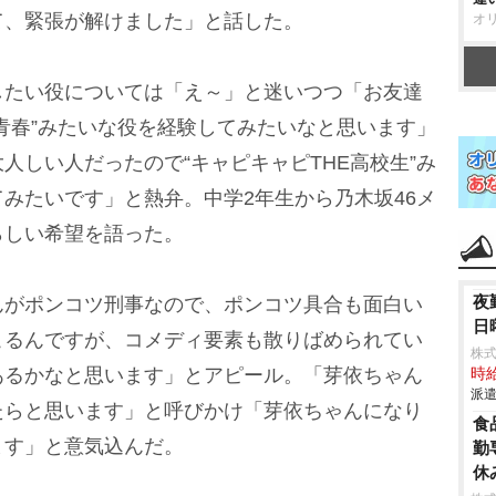
て、緊張が解けました」と話した。
オ
たい役については「え～」と迷いつつ「お友達
E青春”みたいな役を経験してみたいなと思います」
人しい人だったので“キャピキャピTHE高校生”み
みたいです」と熱弁。中学2年生から乃木坂46メ
らしい希望を語った。
夜
がポンコツ刑事なので、ポンコツ具合も面白い
日
こるんですが、コメディ要素も散りばめられてい
株
あるかなと思います」とアピール。「芽依ちゃん
時給
派遣
たらと思います」と呼びかけ「芽依ちゃんになり
食
ます」と意気込んだ。
勤
休