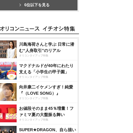
6位以下を見る
川島海荷さんと学ぶ 日常に潜
む“人身取引”のリアル
オリコンタイアップ特集
マクドナルドが40年にわたり
支える「小学生の甲子園」
オリコンタイアップ特集
向井康二イケメンすぎ！純愛
『（LOVE SONG）』
オリコンタイアップ特集
お値段そのまま45％増量！フ
ァミマ夏の大盤振る舞い
オリコンタイアップ特集
SUPER★DRAGON、自ら描い