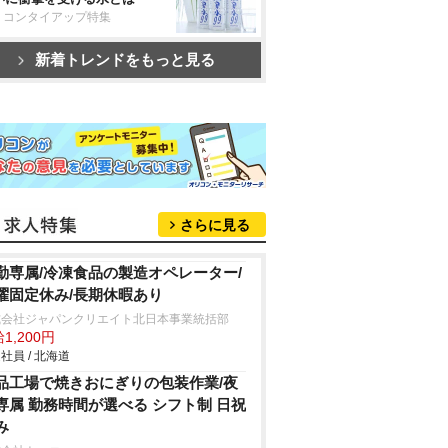
リコンタイアップ特集
新着トレンドをもっと見る
さらに見る
勤専属/冷凍食品の製造オペレーター/
曜固定休み/長期休暇あり
式会社ジャパンクリエイト北日本事業統括部
1,200円
社員 / 北海道
品工場で焼きおにぎりの包装作業/夜
専属 勤務時間が選べる シフト制 日祝
み