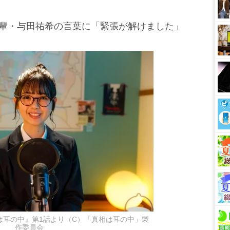
先輩・与田祐希の言葉に「緊張が解けました」
は耳の中』第1話より（C）「真相は耳の中」製
作委員会