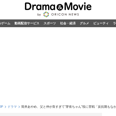
&ゲーム
動画配信サービス
スポーツ
社会・経済
グルメ
ビューティ
ラ
OP
ドラマ
筒井あやめ、父と仲が良すぎて“芽依ちゃん”役に苦戦「反抗期もな