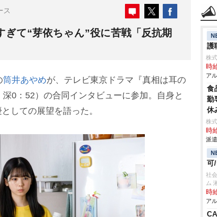
ース
すぎて“芽依ちゃん”役に苦戦「反抗期
N
護
株
時給
アル
の
筒井あやめ
が、テレビ東京ドラマ『真相は耳の
食
 深0：52）の合同インタビューに参加。自身と
勤
休
優としての展望を語った。
株
時給
派遣
N
可
社
ム 
時給
アル
C