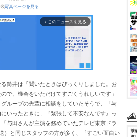
写真ページを見る
このニュースを見る
arrow_forward_ios
る筒井は「聞いたときはびっくりしました。お
M
たので、機会をいただけてすごくうれしいです」
u
、グループの先輩に相談をしていたそうで、「与
t
肉にいったときに、『緊張して不安なんです』っ
e
。「与田さんが主演を務めていたテレビ東京ドラ
茶
放送）と同じスタッフの方が多く、『すごい面白い
違