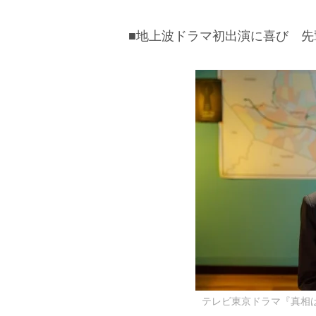
■地上波ドラマ初出演に喜び 
テレビ東京ドラマ『真相