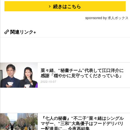
続きはこちら
sponsored by 求人ボックス
関連リンク+
菜々緒、“秘書チーム”代表して江口洋介に
感謝「穏やかに見守ってくださっている」
2022-10-07
『七人の秘書』“不二子”菜々緒はシングル
マザー、“三和”大島優子はフードデリバリ
ー配達員に… 今夜再結集