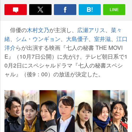
俳優の
木村文乃
が主演し、
広瀬アリス
、
菜々
緒
、
シム・ウンギョン
、
大島優子
、
室井滋
、
江口
洋介
らが出演する映画『七人の秘書 THE MOVI
E』（10月7日公開）に先がけ、テレビ朝日系で1
0月2日にスペシャルドラマ『七人の秘書スペシ
ャル』（後9：00）の放送が決定した。