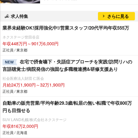
求人特集
さらに見る
業界未経験OK!採用強化中!/営業スタッフ/20代平均年収555万
ネクステージ世田谷店
年収448万円～901万6,000円
正社員 / 東京都
在宅で摂食嚥下・失語症アプローチを実践!訪問リハの
NEW
言語聴覚士/病院発信の強固な多職種連携&研修支援あり
社会医療法人財団 仁医会
月給24万1,900円～32万1,900円
正社員 / 東京都
自動車の販売営業/平均年齢29.3歳/転居の無い転職で年収800万
円も目指せる
SUV LAND札幌/株式会社ネクステージ
年収816万2,000円
正社員 / 北海道