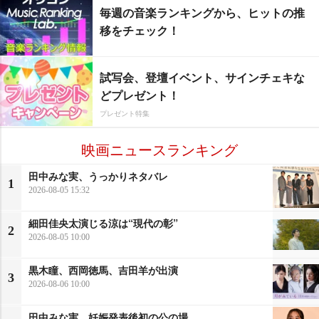
毎週の音楽ランキングから、ヒットの推
移をチェック！
試写会、登壇イベント、サインチェキな
どプレゼント！
プレゼント特集
映画ニュースランキング
田中みな実、うっかりネタバレ
1
2026-08-05 15:32
細田佳央太演じる涼は“現代の彰”
2
2026-08-05 10:00
黒木瞳、西岡徳馬、吉田羊が出演
3
2026-08-06 10:00
田中みな実、妊娠発表後初の公の場