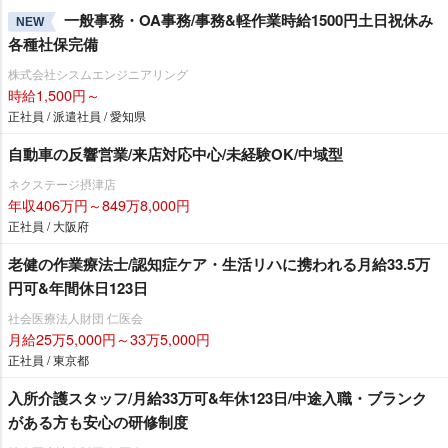
一般事務・OA事務/事務&軽作業時給1500円土日祝休み
NEW
各種社保完備
株式会社シスムエンジニアリング
時給1,500円～
正社員 / 派遣社員 / 愛知県
自動車の反響営業/来店対応中心/未経験OK/中域型
ネクステージ摂津店
年収406万円～849万8,000円
正社員 / 大阪府
老健の作業療法士/認知症ケア・生活リハに携われる月給33.5万
円可&年間休日123日
社会医療法人財団 仁医会
月給25万5,000円～33万5,000円
正社員 / 東京都
入所介護スタッフ/月給33万可&年休123日/中途入職・ブランク
がある方も安心の研修制度