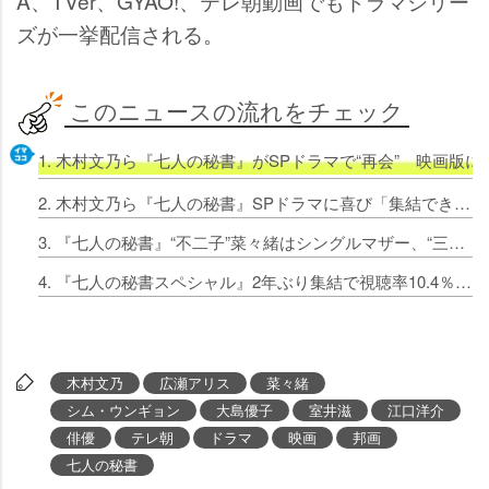
A、TVer、GYAO!、テレ朝動画でもドラマシリー
ズが一挙配信される。
このニュースの流れをチェック
1. 木村文乃ら『七人の秘書』がSPドラマで“再会” 映画版
2. 木村文乃ら『七人の秘書』SPドラマに喜び「集結できてうれしかった」【キャスト7人コメント全文】
3. 『七人の秘書』“不二子”菜々緒はシングルマザー、“三和”大島優子はフードデリバリー配達員に… 今夜再結集
4. 『七人の秘書スペシャル』2年ぶり集結で視聴率10.4％ 映画への期待感高まる「楽しみすぎる」
木村文乃
広瀬アリス
菜々緒
シム・ウンギョン
大島優子
室井滋
江口洋介
俳優
テレ朝
ドラマ
映画
邦画
七人の秘書