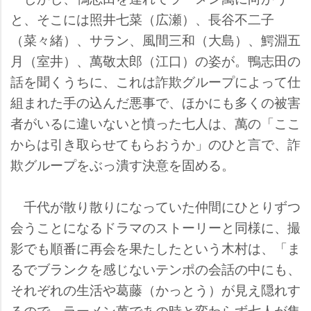
と、そこには照井七菜（広瀬）、長谷不二子
（菜々緒）、サラン、風間三和（大島）、鰐淵五
月（室井）、萬敬太郎（江口）の姿が。鴨志田の
話を聞くうちに、これは詐欺グループによって仕
組まれた手の込んだ悪事で、ほかにも多くの被害
者がいるに違いないと憤った七人は、萬の「ここ
からは引き取らせてもらおうか」のひと言で、詐
欺グループをぶっ潰す決意を固める。
千代が散り散りになっていた仲間にひとりずつ
会うことになるドラマのストーリーと同様に、撮
影でも順番に再会を果たしたという木村は、「ま
るでブランクを感じないテンポの会話の中にも、
それぞれの生活や葛藤（かっとう）が見え隠れす
るので、ラーメン萬であの時と変わらず七人が集