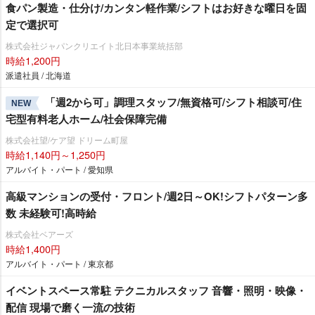
食パン製造・仕分け/カンタン軽作業/シフトはお好きな曜日を固
定で選択可
株式会社ジャパンクリエイト北日本事業統括部
時給1,200円
派遣社員 / 北海道
「週2から可」調理スタッフ/無資格可/シフト相談可/住
NEW
宅型有料老人ホーム/社会保障完備
株式会社望/ケア望 ドリーム町屋
時給1,140円～1,250円
アルバイト・パート / 愛知県
高級マンションの受付・フロント/週2日～OK!シフトパターン多
数 未経験可!高時給
株式会社ベアーズ
時給1,400円
アルバイト・パート / 東京都
イベントスペース常駐 テクニカルスタッフ 音響・照明・映像・
配信 現場で磨く一流の技術