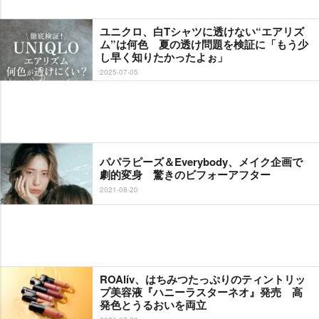
ユニクロ、白Tシャツに透けない“エアリズ
ム”は何色 夏の透け問題を検証に「もう少
し早く知りたかったよぉ」
2025-07-05
パパラピーズ＆Everybody、メイク企画で
劇的変身 驚きのビフォーアフター
2021-08-20
ROAlív、はちみつたっぷりのティントリッ
プ美容液『ハニーラスターネオ』発売 高
発色とうるおいを両立