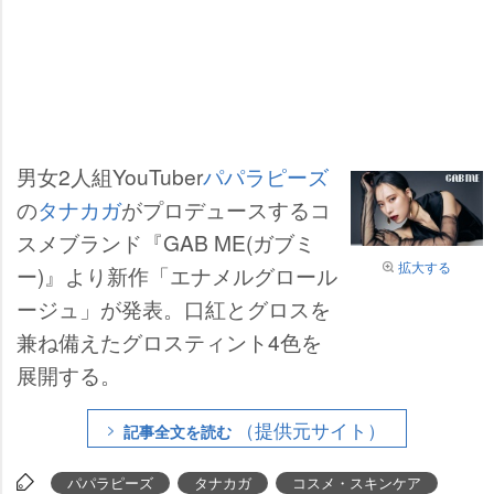
男女2人組YouTuber
パパラピーズ
の
タナカガ
がプロデュースするコ
スメブランド『GAB ME(ガブミ
拡大する
ー)』より新作「エナメルグロール
ージュ」が発表。口紅とグロスを
兼ね備えたグロスティント4色を
展開する。
（提供元サイト）
記事全文を読む
パパラピーズ
タナカガ
コスメ・スキンケア