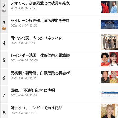
テオくん、加藤乃愛との破局を発表
2
2026-08-07 21:21
セイレーン役声優、選考理由を告白
3
2026-08-07 12:00
田中みな実、うっかりネタバレ
4
2026-08-05 15:32
レインボー池田、佐藤佳奈と電撃婚
5
2026-08-07 20:00
元横綱・朝青龍、白鵬翔氏と再会2S
6
2026-08-06 16:16
西鉄、“不適切音声”に声明
7
2026-08-07 12:34
研ナオコ、コンビニで買う商品
8
2026-08-05 15:10