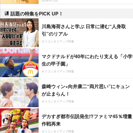
2026-07-23
話題の特集をPICK UP！
川島海荷さんと学ぶ 日常に潜む“人身取
引”のリアル
オリコンタイアップ特集
マクドナルドが40年にわたり支える「小学
生の甲子園」
オリコンタイアップ特集
森崎ウィン×向井康二“両片思い”にキュン
が止まらん！
オリコンタイアップ特集
デカすぎ都市伝説発生!?ファミマ45％増量
作戦再来
オリコンタイアップ特集