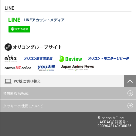
LINE
LINEアカウントメディア
PC版に切り替え
禁無断複写転載
クッキーの使用について
© oricon ME inc.
JASRAC許諾番号：
9009642140Y38026