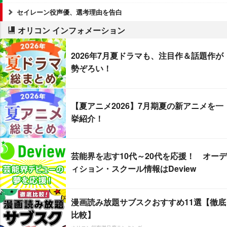
セイレーン役声優、選考理由を告白
オリコン インフォメーション
2026年7月夏ドラマも、注目作＆話題作が
勢ぞろい！
【夏アニメ2026】7月期夏の新アニメを一
挙紹介！
芸能界を志す10代～20代を応援！ オーデ
ィション・スクール情報はDeview
漫画読み放題サブスクおすすめ11選【徹底
比較】