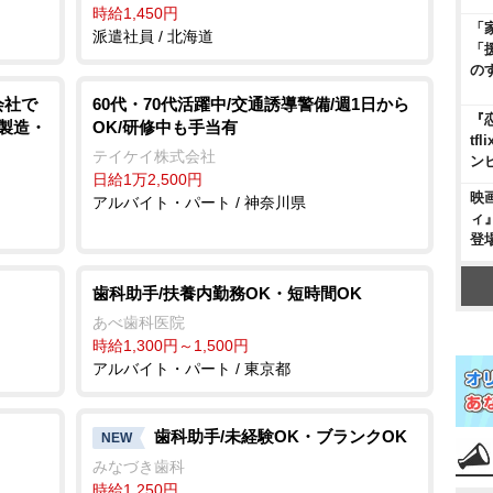
時給1,450円
「
派遣社員 / 北海道
「
の
会社で
60代・70代活躍中/交通誘導警備/週1日から
『
/製造・
OK/研修中も手当有
t
テイケイ株式会社
ン
日給1万2,500円
映
アルバイト・パート / 神奈川県
ィ
登
歯科助手/扶養内勤務OK・短時間OK
あべ歯科医院
時給1,300円～1,500円
アルバイト・パート / 東京都
歯科助手/未経験OK・ブランクOK
NEW
みなづき歯科
時給1,250円