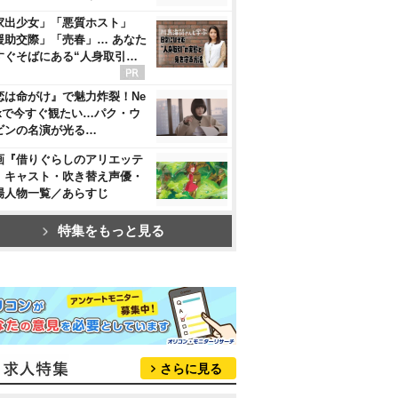
家出少女」「悪質ホスト」
援助交際」「売春」… あなた
すぐそばにある“人身取引…
恋は命がけ』で魅力炸裂！Ne
flixで今すぐ観たい…パク・ウ
ビンの名演が光る…
画『借りぐらしのアリエッテ
』キャスト・吹き替え声優・
場人物一覧／あらすじ
特集をもっと見る
さらに見る