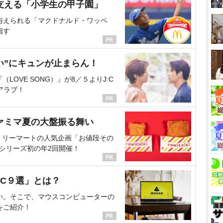
支える「小学生の甲子園」
与えられる「マクドナルド・ワッペ
指す
い”にキュンが止まらん！
OVE SONG）』が8／５よりJ:C
アラブ！
ァミマ夏の大盤振る舞い
ミリーマートの人気企画「お値段その
、シリーズ初の年2回開催！
C９選」とは？
い。そこで、マウスコンピューターの
をご紹介！