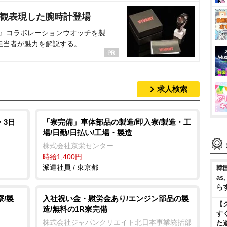
界観表現した腕時計登場
NT』コラボレーションウオッチを製
担当者が魅力を解説する。
求人検索
・3日
「寮完備」車体部品の製造/即入寮/製造・工
場/日勤/日払い/工場・製造
株式会社京栄センター
時給1,400円
派遣社員 / 東京都
韓国
as
ら
/製
入社祝い金・慰労金あり/エンジン部品の製
【
造/無料の1R寮完備
す
株式会社ジャパンクリエイト北日本事業統括部
た