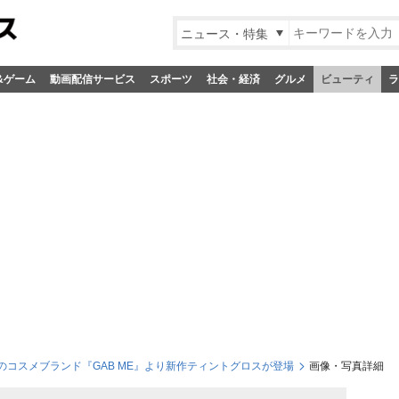
ニュース・特集
&ゲーム
動画配信サービス
スポーツ
社会・経済
グルメ
ビューティ
ラ
のコスメブランド『GAB ME』より新作ティントグロスが登場
画像・写真詳細