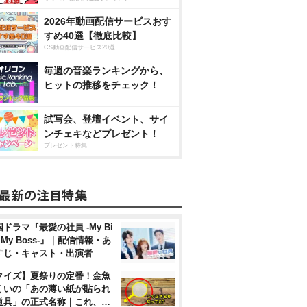
2026年動画配信サービスおす
すめ40選【徹底比較】
CS動画配信サービス20選
毎週の音楽ランキングから、
ヒットの推移をチェック！
試写会、登壇イベント、サイ
ンチェキなどプレゼント！
プレゼント特集
ドラマ『最愛の社員 -My Bi
, My Boss-』｜配信情報・あ
すじ・キャスト・出演者
クイズ】夏祭りの定番！金魚
くいの「あの薄い紙が貼られ
道具」の正式名称｜これ、…