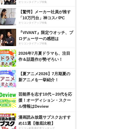
オリコンタイアップ特集
【驚愕】メーカー社員が推す
「10万円台」神コスパPC
オリコンタイアップ特集
『VIVANT』限定ウオッチ、プ
ロデューサーの感想は
オリコンタイアップ特集
2026年7月夏ドラマも、注目
作＆話題作が勢ぞろい！
【夏アニメ2026】7月期夏の
新アニメを一挙紹介！
芸能界を志す10代～20代を応
援！オーディション・スクー
ル情報はDeview
漫画読み放題サブスクおすす
め11選【徹底比較】
オリコン顧客満足度ランキング