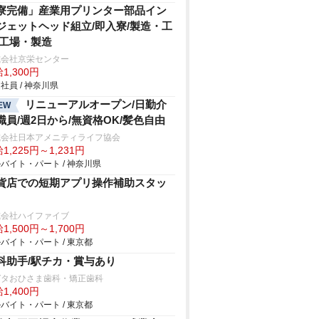
寮完備」産業用プリンター部品イン
ジェットヘッド組立/即入寮/製造・工
/工場・製造
式会社京栄センター
1,300円
社員 / 神奈川県
リニューアルオープン/日勤介
EW
職員/週2日から/無資格OK/髪色自由
式会社日本アメニティライフ協会
1,225円～1,231円
バイト・パート / 神奈川県
貨店での短期アプリ操作補助スタッ
式会社ハイファイブ
1,500円～1,700円
バイト・パート / 東京都
科助手/駅チカ・賞与あり
ガタおひさま歯科・矯正歯科
1,400円
バイト・パート / 東京都