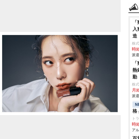
「
入
造
株
時給
派遣
「
熱
勤
株
月給
派遣
N
格
ト
時給
アル
百