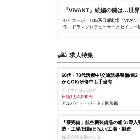
『VIVANT』続編の鍵は…世
セイコーが、TBS系日曜劇場『VIVA
作。ドラマプロデューサーとセイコー
求人特集
60代・70代活躍中/交通誘導警備/週2
からOK/研修中も手当有
テイケイ株式会社
日給1万4,000円
アルバイト・パート / 東京都
「寮完備」航空機装備品の組立/即入寮
造・工場/日勤/日払い/工場・製造
株式会社京栄センター