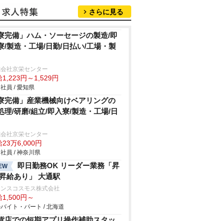
さらに見る
寮完備」ハム・ソーセージの製造/即
寮/製造・工場/日勤/日払い/工場・製
式会社京栄センター
1,223円～1,529円
社員 / 愛知県
寮完備」産業機械向けベアリングの
処理/研磨/組立/即入寮/製造・工場/日
式会社京栄センター
23万6,000円
社員 / 神奈川県
即日勤務OK リーダー業務「昇
EW
 昇給あり」 大通駅
ランスコスモス株式会社
1,500円～
バイト・パート / 北海道
貨店での短期アプリ操作補助スタッ