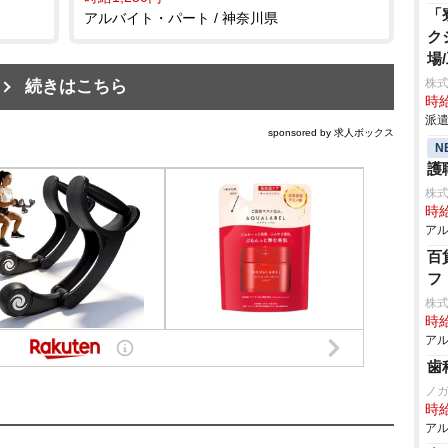
「
アルバイト・パート / 神奈川県
ク
場
株
続きはこちら
時給
派遣
sponsored by 求人ボックス
N
護
株
時給
アル
百
フ
株
時給
アル
歯
ノ
時給
アル