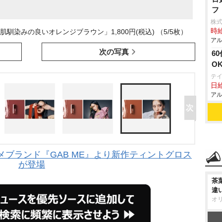
フ
株
時給
馴染みの良いオレンジブラウン」1,800円(税込) （5/5枚）
アル
次の写真
6
O
テ
日給
アル
ブランド『GAB ME』より新作ティントグロス
が登場
茶
違
オ