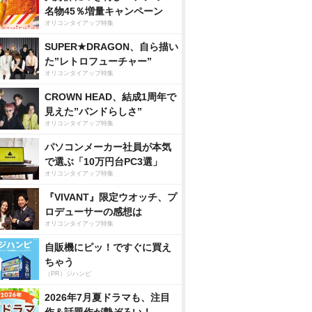
名物45％増量キャンペーン
オリコンタイアップ特集
SUPER★DRAGON、自ら描い
た”レトロフューチャー”
オリコンタイアップ特集
CROWN HEAD、結成1周年で
見えた”バンドらしさ”
オリコンタイアップ特集
パソコンメーカー社員が本気
で選ぶ「10万円台PC3選」
オリコンタイアップ特集
『VIVANT』限定ウオッチ、プ
ロデューサーの感想は
オリコンタイアップ特集
自販機にピッ！ですぐに買え
ちゃう
（PR）ジハンピ
2026年7月夏ドラマも、注目
作＆話題作が勢ぞろい！