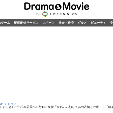
&ゲーム
動画配信サービス
スポーツ
社会・経済
グルメ
ビューティ
ラ
OP
ドラマ
トする恋心 “密”松本若菜への行動に反響「かわいい顔してあの表情と行動…」「晴