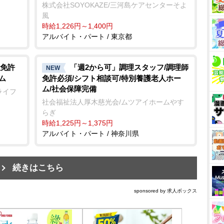
株式会社SOYOKAZE/三河島ケアセンターそよ
風
時給1,226円～1,400円
アルバイト・パート / 東京都
免許
「週2から可」調理スタッフ/調理師
NEW
ム
免許必須/シフト相談可/特別養護老人ホー
ム/社会保障完備
ライフ
社会福祉法人厚木慈光会/ムツアイホームやす
らぎ
時給1,225円～1,375円
アルバイト・パート / 神奈川県
続きはこちら
sponsored by 求人ボックス