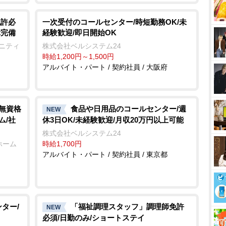
免許必
一次受付のコールセンター/時短勤務OK/未
障完備
経験歓迎/即日開始OK
ュニティ
株式会社ベルシステム24
時給1,200円～1,500円
アルバイト・パート / 契約社員 / 大阪府
/無資格
食品や日用品のコールセンター/週
NEW
ム/社
休3日OK/未経験歓迎/月収20万円以上可能
株式会社ベルシステム24
ホーム
時給1,700円
アルバイト・パート / 契約社員 / 東京都
ター/
「福祉調理スタッフ」調理師免許
NEW
必須/日勤のみ/ショートステイ