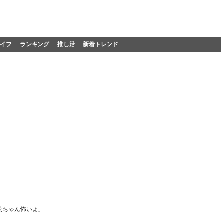
イフ
ランキング
推し活
新着トレンド
菜ちゃん怖いよ」