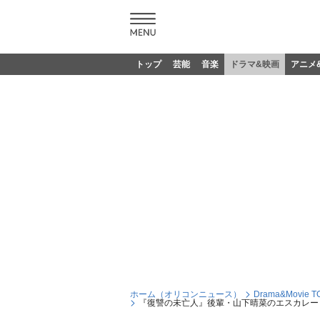
トップ
芸能
音楽
ドラマ&映画
アニメ
ホーム（オリコンニュース）
Drama&Movie T
『復讐の未亡人』後輩・山下晴菜のエスカレー