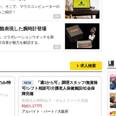
い。そこで、マウスコンピューターの
をご紹介！
界観表現した腕時計登場
NT』コラボレーションウオッチを製
担当者が魅力を解説する。
求人検索
のみ/特
「週1から可」調理スタッフ/無資格
NEW
可/シフト相談可/介護老人保健施設/社会保
障完備
ホーム
医療法人神明会/ラ・ポルトフィーナ高槻
時給1,177円
アルバイト・パート / 大阪府