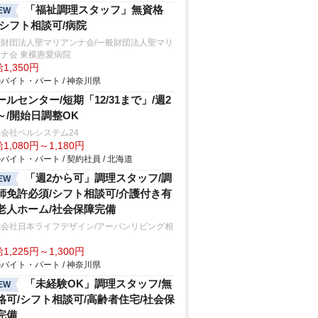
「福祉調理スタッフ」無資格
EW
/シフト相談可/病院
般財団法人聖マリアンナ会/一般財団法人聖マリ
ナ会 東横惠愛病院
1,350円
バイト・パート / 神奈川県
ールセンター/短期「12/31まで」/週2
～/開始日調整OK
会社ベルシステム24
1,080円～1,180円
バイト・パート / 契約社員 / 北海道
「週2から可」調理スタッフ/調
EW
師免許必須/シフト相談可/介護付き有
老人ホーム/社会保障完備
式会社日本ライフデザイン/アーバンリビング相
原
1,225円～1,300円
バイト・パート / 神奈川県
「未経験OK」調理スタッフ/無
EW
格可/シフト相談可/高齢者住宅/社会保
完備