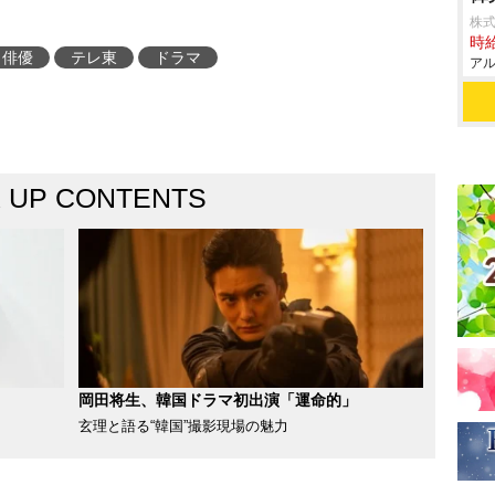
株式
時給
俳優
テレ東
ドラマ
アル
K UP CONTENTS
岡田将生、韓国ドラマ初出演「運命的」
玄理と語る“韓国”撮影現場の魅力