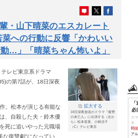
輩・山下晴菜のエスカレート
本若菜への行動に反響「かわいい
行動…」「晴菜ちゃん怖いよ」
、テレビ東京系ドラマ
35)の第7話が、18日深夜
「
拡大する
原作。松本が演じる有能な
必
18日深夜放送のドラマ『復讐
)は、自殺した夫・鈴木優
の未亡人』に出演する（左か
スマ
ら）松本若菜、小林涼子
き
夫を死に追いやった元職場
（C）テレビ東京
時給
アル
美な復讐劇”になってい