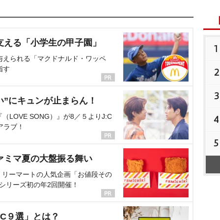
支える「小学生の甲子園」
1
与えられる「マクドナルド・ワッペ
指す
2
3
い”にキュンが止まらん！
OVE SONG）』が8／５よりJ:C
4
アラブ！
5
ァミマ夏の大盤振る舞い
ミリーマートの人気企画「お値段その
、シリーズ初の年2回開催！
C９選」とは？