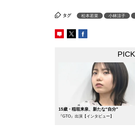
タグ
松本若菜
小林涼子
PIC
15歳・稲垣来泉、新たな“自分”
『GTO』出演【インタビュー】