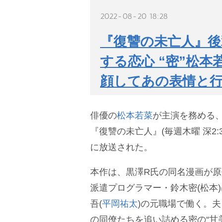
2022-08-20 18:28
『復讐の未亡人』後
する恋心 “密”松
顔してあの表情と
俳優の
松本若菜
が主演を務める
『復讐の未亡人』(毎週木曜 深2:
に放送された。
本作は、黒澤R氏の同名漫画が
派遣プログラマー・鈴木密(松本
吾(
平岡祐太
)の元職場で働く。
の同僚たちを追い詰める密の“甘