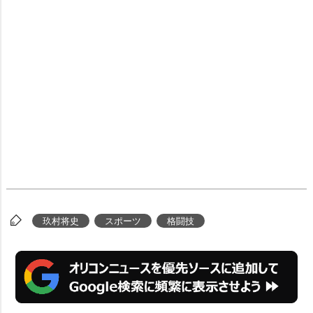
玖村将史
スポーツ
格闘技