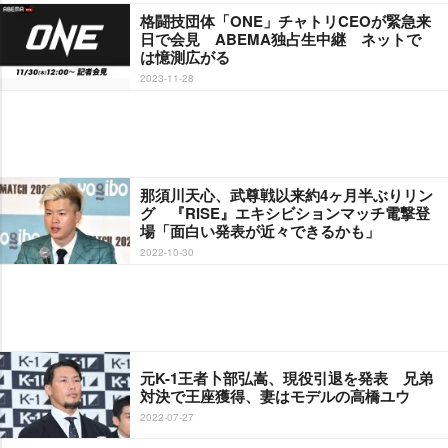
格闘技団体「ONE」チャトリCEOが緊急来
日で会見 ABEMA独占生中継 ネットで
は憶測広がる
2023-11-28
那須川天心、武尊戦以来約4ヶ月半ぶりリン
グ 『RISE』エキシビションマッチ電撃登
場「面白い発表が近々できるかも」
2022-10-30
元K-1王者卜部弘嵩、現役引退を発表 兄弟
対決で王座獲得、妻はモデルの高橋ユウ
2022-07-27