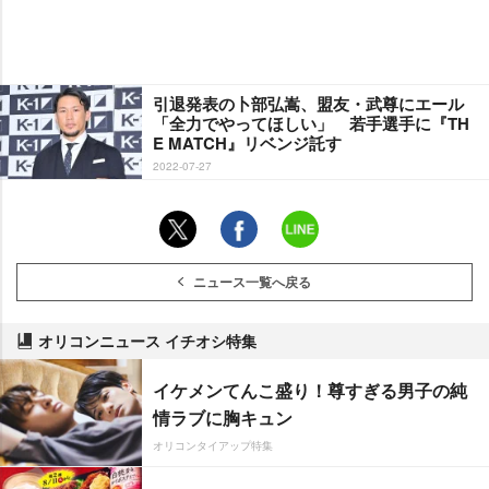
引退発表の卜部弘嵩、盟友・武尊にエール
「全力でやってほしい」 若手選手に『TH
E MATCH』リベンジ託す
2022-07-27
ニュース一覧へ戻る
オリコンニュース イチオシ特集
イケメンてんこ盛り！尊すぎる男子の純
情ラブに胸キュン
オリコンタイアップ特集