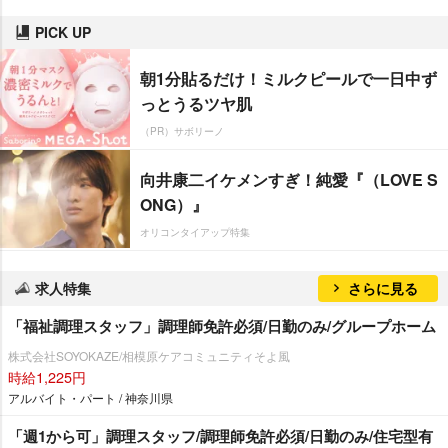
PICK UP
朝1分貼るだけ！ミルクピールで一日中ず
っとうるツヤ肌
（PR）サボリーノ
向井康二イケメンすぎ！純愛『（LOVE S
ONG）』
オリコンタイアップ特集
求人特集
さらに見る
「福祉調理スタッフ」調理師免許必須/日勤のみ/グループホーム
株式会社SOYOKAZE/相模原ケアコミュニティそよ風
時給1,225円
アルバイト・パート / 神奈川県
「週1から可」調理スタッフ/調理師免許必須/日勤のみ/住宅型有