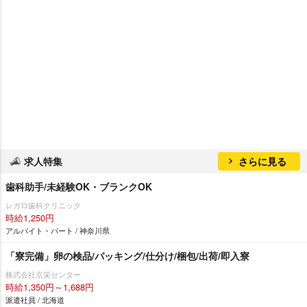
求人特集
さらに見る
歯科助手/未経験OK・ブランクOK
レガロ歯科クリニック
時給1,250円
アルバイト・パート / 神奈川県
「寮完備」卵の検品/パッキング/仕分け/梱包/出荷/即入寮
株式会社京栄センター
時給1,350円～1,688円
派遣社員 / 北海道