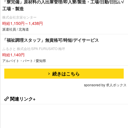
「寮完備」原材料の入出庫管理/即入寮/製造・工場/日勤/日払い/
工場・製造
株式会社京栄センター
時給1,150円～1,438円
派遣社員 / 北海道
「福祉調理スタッフ」無資格可/時短/デイサービス
ふるさと 株式会社/SPA FURUSATO 梅坪
時給1,140円
アルバイト・パート / 愛知県
続きはこちら
sponsored by 求人ボックス
関連リンク+