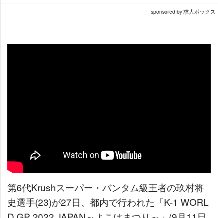
sponsored by 求人ボックス
第6代Krushスーパー・バンタム級王者の玖村将
史選手(23)が27日、都内で行われた「K-1 WORL
D GP 2022 JAPAN～よこはまつり～」(9月11日