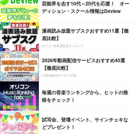
芸能界を志す10代～20代を応援！ オー
ディション・スクール情報はDeview
漫画読み放題サブスクおすすめ11選【徹
底比較】
オリコン顧客満足度ランキング
2026年動画配信サービスおすすめ40選
【徹底比較】
CS動画配信サービス20選
毎週の音楽ランキングから、ヒットの推
移をチェック！
試写会、登壇イベント、サインチェキな
どプレゼント！