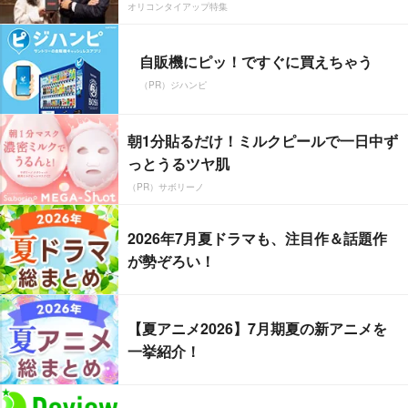
オリコンタイアップ特集
自販機にピッ！ですぐに買えちゃう
（PR）ジハンピ
朝1分貼るだけ！ミルクピールで一日中ず
っとうるツヤ肌
（PR）サボリーノ
2026年7月夏ドラマも、注目作＆話題作
が勢ぞろい！
【夏アニメ2026】7月期夏の新アニメを
一挙紹介！