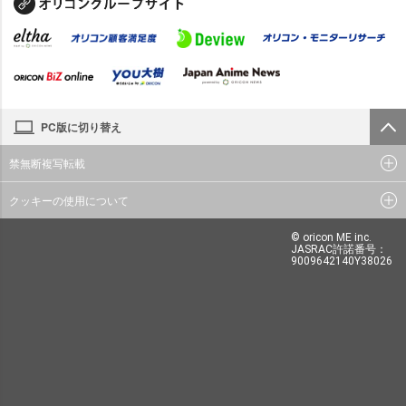
PC版に切り替え
禁無断複写転載
クッキーの使用について
© oricon ME inc.
JASRAC許諾番号：
9009642140Y38026